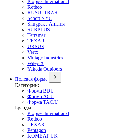
Propper International
Rothco
RUSULTRAS
Schott NYC
Snugpak / Англия
SURPLUS
Terramar
TEXAR
URSUS
Vertx
Vintage Industries
Wiley X
Yakeda Outdoors
Полевая форма
Категории:
Форма BDU
Форма ACU
Форма TAC.U
Бренды:
Propper International
Rothco
TEXAR
Pentagon
KOMBAT UK