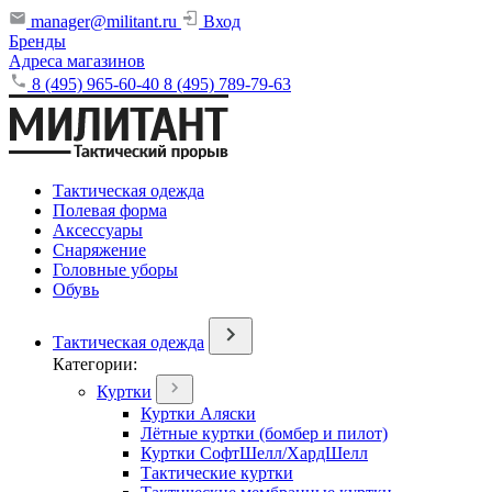
manager@militant.ru
Вход
Бренды
Адреса магазинов
8 (495) 965-60-40
8 (495) 789-79-63
Тактическая одежда
Полевая форма
Аксессуары
Снаряжение
Головные уборы
Обувь
Тактическая одежда
Категории:
Куртки
Куртки Аляски
Лётные куртки (бомбер и пилот)
Куртки СофтШелл/ХардШелл
Тактические куртки