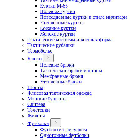
Тактические мембранные куртки
Куртки М-65
Полевые куртки
Повседневные куртки в стиле милитари
Утепленные куртки
Кожаные куртки
Женские куртки
Тактические костюмы и военная форма
Тактические рубашки
Термобелье
Брюки
Полевые брюки
Тактические брюки и штаны
Мембранные брюки
Утепленные брюки
Шорты
Флисовая тактическая одежда
Морские бушлаты
Свитера
Толстовки
Жилеты
Футболки
Футболки с рисунком
Однотонные футболки