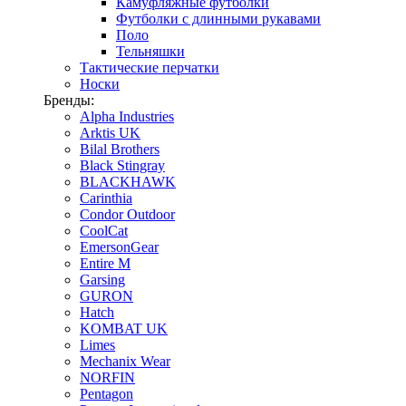
Камуфляжные футболки
Футболки с длинными рукавами
Поло
Тельняшки
Тактические перчатки
Носки
Бренды:
Alpha Industries
Arktis UK
Bilal Brothers
Black Stingray
BLACKHAWK
Carinthia
Condor Outdoor
CoolCat
EmersonGear
Entire M
Garsing
GURON
Hatch
KOMBAT UK
Limes
Mechanix Wear
NORFIN
Pentagon