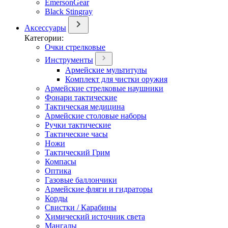
EmersonGear
Black Stingray
Аксессуары
Категории:
Очки стрелковые
Инструменты
Армейские мультитулы
Комплект для чистки оружия
Армейские стрелковые наушники
Фонари тактические
Тактическая медицина
Армейские столовые наборы
Ручки тактические
Тактические часы
Ножи
Тактический Грим
Компасы
Оптика
Газовые баллончики
Армейские фляги и гидраторы
Корды
Свистки / Карабины
Химический источник света
Мангалы