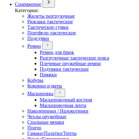
Снаряжение
Категории:
Жилеты разгрузочные
Рюкзаки тактические
Тактические сумки
Портфели тактические
Подсумки
Ремни
Ремни для брюк
Разгрузочные тактические пояса
Плечевые оружейные ремни
Подтяжки тактические
Пряжки
Кобуры
Коврики и маты
Маскировка
Маскировочный костюм
Маскировочная лента
Наколенники / Налокотники
Чехлы оружейные
Спальные мешки
Пончо
Гамаки/Палатки/Тенты
Чехлы/Гермомешки