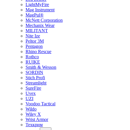
LightMyFire
Mag Instrument
MagPul®
McNett Corporation
Mechanix Wear
MILITANT
Nite Ize
Peltor 3M
Pentagon
Rhino Rescue
Rothco
RUIKE
Smith & Wesson
SORDIN
Stich Profi
Streamlight
SureFire
Uvex
UZI
Voodoo Tactical
Wildo
Wiley X
Wrist Armor
Техкрим