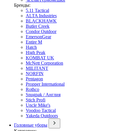
Бренды:
5.11 Tactical
ALTA Industries
BLACKHAWK
Butler Creek
Condor Outdoor
EmersonGear
Entire M
Hatch
High Peak
KOMBAT UK
McNett Corporation
MILITANT
NORFIN
Pentagon
Propper International
Rothco
Snugpak / Англия
Stich Profi
Uncle Mike's
Voodoo Tactical
Yakeda Outdoors
Головные уборы
Категории: