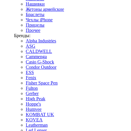
Нашивки
Жетоны армейские
Браслеты
Чехлы iPhone
Прицелы
Прочее
Бренды:
Alpha Industries
ASG
CALDWELL
Cammenga
Casio G-Shock
Condor Outdoor
ESS
Fenix
Fisher Space Pen
Fulton
Gerber
High Peak
Hoppe's
Humvee
KOMBAT UK
KOVEA
Leatherman
Led Lenser