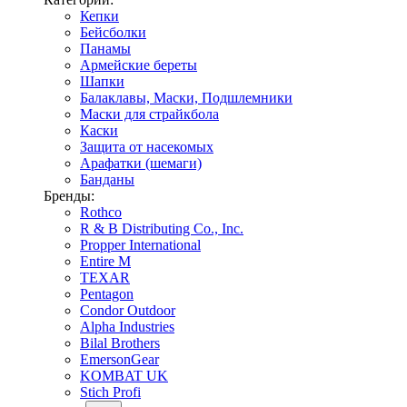
Кепки
Бейсболки
Панамы
Армейские береты
Шапки
Балаклавы, Маски, Подшлемники
Маски для страйкбола
Каски
Защита от насекомых
Арафатки (шемаги)
Банданы
Бренды:
Rothco
R & B Distributing Co., Inc.
Propper International
Entire M
TEXAR
Pentagon
Condor Outdoor
Alpha Industries
Bilal Brothers
EmersonGear
KOMBAT UK
Stich Profi