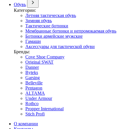
Обувь
Категории:
Летняя тактическая обувь
Зимняя обувь
Тактические ботинки
Мембранные ботинки и непромокаемая обувь
Ботинки армейские мужские
Гамаши
Аксессуары для тактической обуви
Бренды:
Cove Shoe Company
Original SWAT
Danner
Byteks
Garsing
Belleville
Pentagon
ALTAMA
Under Armour
Rothco
Propper International
Stich Profi
О компании
Контакты