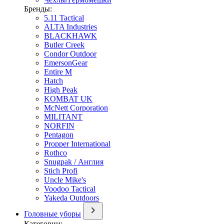
Бренды:
5.11 Tactical
ALTA Industries
BLACKHAWK
Butler Creek
Condor Outdoor
EmersonGear
Entire M
Hatch
High Peak
KOMBAT UK
McNett Corporation
MILITANT
NORFIN
Pentagon
Propper International
Rothco
Snugpak / Англия
Stich Profi
Uncle Mike's
Voodoo Tactical
Yakeda Outdoors
Головные уборы
Категории: