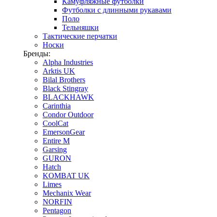
Камуфляжные футболки
Футболки с длинными рукавами
Поло
Тельняшки
Тактические перчатки
Носки
Бренды:
Alpha Industries
Arktis UK
Bilal Brothers
Black Stingray
BLACKHAWK
Carinthia
Condor Outdoor
CoolCat
EmersonGear
Entire M
Garsing
GURON
Hatch
KOMBAT UK
Limes
Mechanix Wear
NORFIN
Pentagon