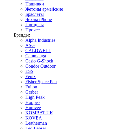
Нашивки
Жетоны армейские
Браслеты
Чехлы iPhone
Прицелы
Прочее
Бренды:
Alpha Industries
ASG
CALDWELL
Cammenga
Casio G-Shock
Condor Outdoor
ESS
Fenix
Fisher Space Pen
Fulton
Gerber
High Peak
Hoppe's
Humvee
KOMBAT UK
KOVEA
Leatherman
Led Lenser