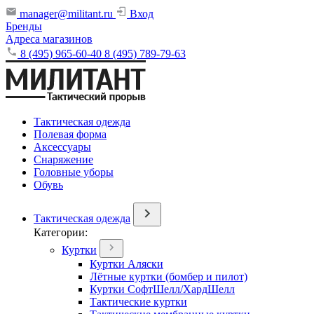
manager@militant.ru
Вход
Бренды
Адреса магазинов
8 (495) 965-60-40
8 (495) 789-79-63
Тактическая одежда
Полевая форма
Аксессуары
Снаряжение
Головные уборы
Обувь
Тактическая одежда
Категории:
Куртки
Куртки Аляски
Лётные куртки (бомбер и пилот)
Куртки СофтШелл/ХардШелл
Тактические куртки