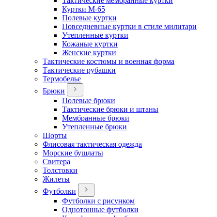
Тактические мембранные куртки
Куртки М-65
Полевые куртки
Повседневные куртки в стиле милитари
Утепленные куртки
Кожаные куртки
Женские куртки
Тактические костюмы и военная форма
Тактические рубашки
Термобелье
Брюки
Полевые брюки
Тактические брюки и штаны
Мембранные брюки
Утепленные брюки
Шорты
Флисовая тактическая одежда
Морские бушлаты
Свитера
Толстовки
Жилеты
Футболки
Футболки с рисунком
Однотонные футболки