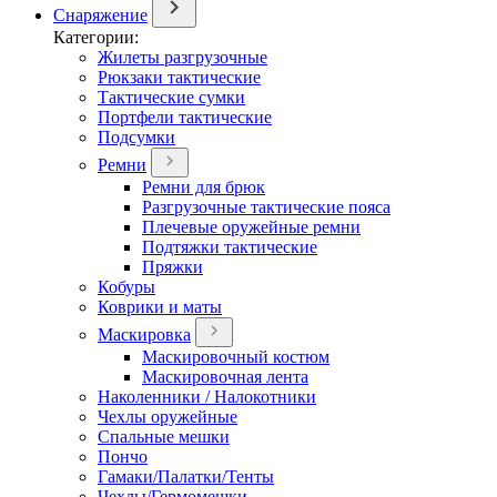
Снаряжение
Категории:
Жилеты разгрузочные
Рюкзаки тактические
Тактические сумки
Портфели тактические
Подсумки
Ремни
Ремни для брюк
Разгрузочные тактические пояса
Плечевые оружейные ремни
Подтяжки тактические
Пряжки
Кобуры
Коврики и маты
Маскировка
Маскировочный костюм
Маскировочная лента
Наколенники / Налокотники
Чехлы оружейные
Спальные мешки
Пончо
Гамаки/Палатки/Тенты
Чехлы/Гермомешки