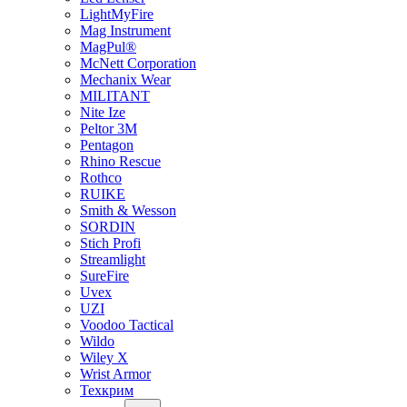
LightMyFire
Mag Instrument
MagPul®
McNett Corporation
Mechanix Wear
MILITANT
Nite Ize
Peltor 3M
Pentagon
Rhino Rescue
Rothco
RUIKE
Smith & Wesson
SORDIN
Stich Profi
Streamlight
SureFire
Uvex
UZI
Voodoo Tactical
Wildo
Wiley X
Wrist Armor
Техкрим