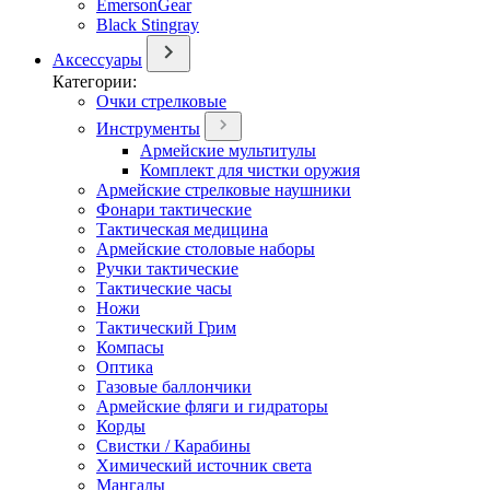
EmersonGear
Black Stingray
Аксессуары
Категории:
Очки стрелковые
Инструменты
Армейские мультитулы
Комплект для чистки оружия
Армейские стрелковые наушники
Фонари тактические
Тактическая медицина
Армейские столовые наборы
Ручки тактические
Тактические часы
Ножи
Тактический Грим
Компасы
Оптика
Газовые баллончики
Армейские фляги и гидраторы
Корды
Свистки / Карабины
Химический источник света
Мангалы