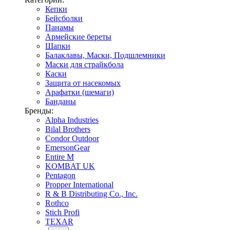
Кепки
Бейсболки
Панамы
Армейские береты
Шапки
Балаклавы, Маски, Подшлемники
Маски для страйкбола
Каски
Защита от насекомых
Арафатки (шемаги)
Банданы
Бренды:
Alpha Industries
Bilal Brothers
Condor Outdoor
EmersonGear
Entire M
KOMBAT UK
Pentagon
Propper International
R & B Distributing Co., Inc.
Rothco
Stich Profi
TEXAR