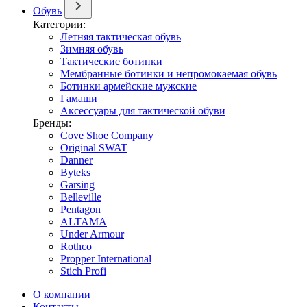
Обувь
Категории:
Летняя тактическая обувь
Зимняя обувь
Тактические ботинки
Мембранные ботинки и непромокаемая обувь
Ботинки армейские мужские
Гамаши
Аксессуары для тактической обуви
Бренды:
Cove Shoe Company
Original SWAT
Danner
Byteks
Garsing
Belleville
Pentagon
ALTAMA
Under Armour
Rothco
Propper International
Stich Profi
О компании
Контакты