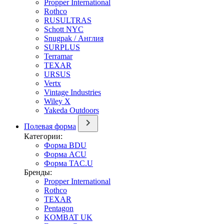
Propper International
Rothco
RUSULTRAS
Schott NYC
Snugpak / Англия
SURPLUS
Terramar
TEXAR
URSUS
Vertx
Vintage Industries
Wiley X
Yakeda Outdoors
Полевая форма
Категории:
Форма BDU
Форма ACU
Форма TAC.U
Бренды:
Propper International
Rothco
TEXAR
Pentagon
KOMBAT UK