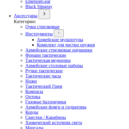
EmersonGear
Black Stingray
Аксессуары
Категории:
Очки стрелковые
Инструменты
Армейские мультитулы
Комплект для чистки оружия
Армейские стрелковые наушники
Фонари тактические
Тактическая медицина
Армейские столовые наборы
Ручки тактические
Тактические часы
Ножи
Тактический Грим
Компасы
Оптика
Газовые баллончики
Армейские фляги и гидраторы
Корды
Свистки / Карабины
Химический источник света
Мангалы