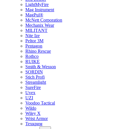
LightMyFire
Mag Instrument
MagPul®
McNett Corporation
Mechanix Wear
MILITANT
Nite Ize
Peltor 3M
Pentagon
Rhino Rescue
Rothco
RUIKE
Smith & Wesson
SORDIN
Stich Profi
Streamlight
SureFire
Uvex
UZI
Voodoo Tactical
Wildo
Wiley X
Wrist Armor
Техкрим