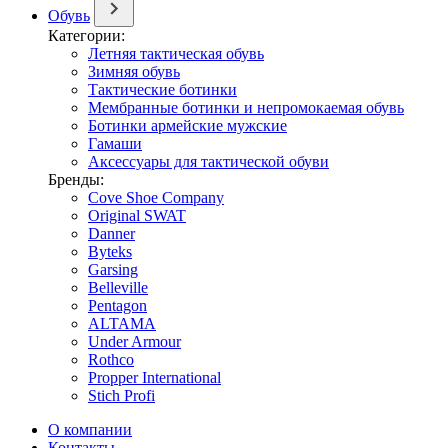
Обувь
Категории:
Летняя тактическая обувь
Зимняя обувь
Тактические ботинки
Мембранные ботинки и непромокаемая обувь
Ботинки армейские мужские
Гамаши
Аксессуары для тактической обуви
Бренды:
Cove Shoe Company
Original SWAT
Danner
Byteks
Garsing
Belleville
Pentagon
ALTAMA
Under Armour
Rothco
Propper International
Stich Profi
О компании
Контакты