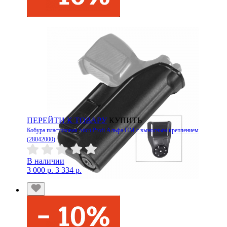
ПЕРЕЙТИ К ТОВАРУ
КУПИТЬ
Кобура пластиковая Stich Profi Альфа ПМ с выносным креплением
(28042000)
В наличии
3 000 р.
3 334 р.