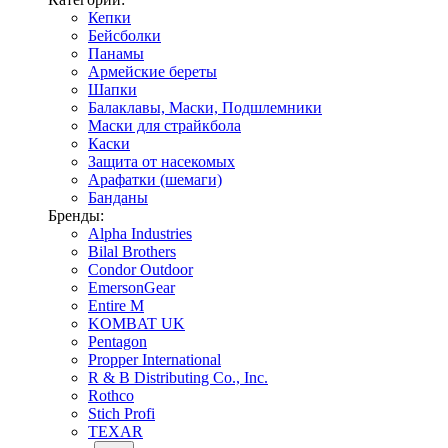
Кепки
Бейсболки
Панамы
Армейские береты
Шапки
Балаклавы, Маски, Подшлемники
Маски для страйкбола
Каски
Защита от насекомых
Арафатки (шемаги)
Банданы
Бренды:
Alpha Industries
Bilal Brothers
Condor Outdoor
EmersonGear
Entire M
KOMBAT UK
Pentagon
Propper International
R & B Distributing Co., Inc.
Rothco
Stich Profi
TEXAR