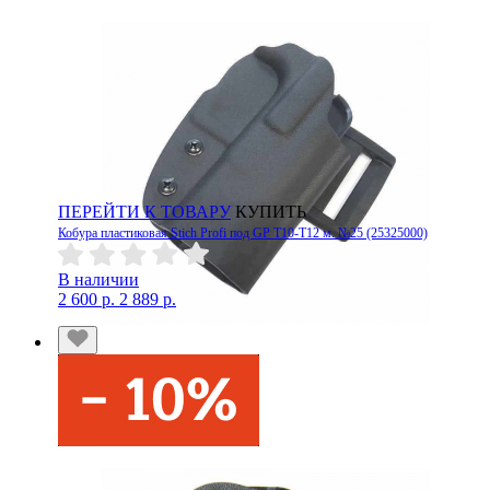
ПЕРЕЙТИ К ТОВАРУ
КУПИТЬ
Кобура пластиковая Stich Profi под GP T10-T12 м. №25 (25325000)
В наличии
2 600 р.
2 889 р.