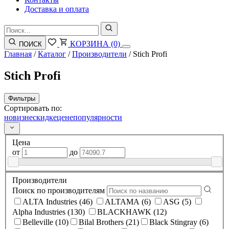
Доставка и оплата
КОРЗИНА
(0)
ПОИСК
Главная
/
Каталог
/
Производители
/
Stich Profi
Stich Profi
Фильтры
Сортировать по:
новизне
скидке
цене
популярности
Цена
от
до
Производители
Поиск по производителям
ALTA Industries (46)
ALTAMA (6)
ASG (5)
Alpha Industries (130)
BLACKHAWK (12)
Belleville (10)
Bilal Brothers (21)
Black Stingray (6)