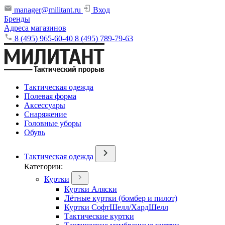
manager@militant.ru
Вход
Бренды
Адреса магазинов
8 (495) 965-60-40
8 (495) 789-79-63
Тактическая одежда
Полевая форма
Аксессуары
Снаряжение
Головные уборы
Обувь
Тактическая одежда
Категории:
Куртки
Куртки Аляски
Лётные куртки (бомбер и пилот)
Куртки СофтШелл/ХардШелл
Тактические куртки