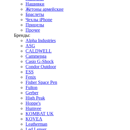
Нашивки
Жетоны армейские
Браслеты
Чехлы iPhone
Прицелы
Прочее
Бренды:
Alpha Industries
ASG
CALDWELL
Cammenga
Casio G-Shock
Condor Outdoor
ESS
Fenix
Fisher Space Pen
Fulton
Gerber
High Peak
Hoppe's
Humvee
KOMBAT UK
KOVEA
Leatherman
Led Lenser