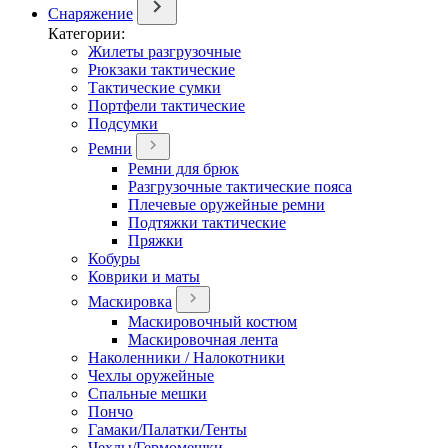
Снаряжение
Категории:
Жилеты разгрузочные
Рюкзаки тактические
Тактические сумки
Портфели тактические
Подсумки
Ремни
Ремни для брюк
Разгрузочные тактические пояса
Плечевые оружейные ремни
Подтяжки тактические
Пряжки
Кобуры
Коврики и маты
Маскировка
Маскировочный костюм
Маскировочная лента
Наколенники / Налокотники
Чехлы оружейные
Спальные мешки
Пончо
Гамаки/Палатки/Тенты
Чехлы/Гермомешки