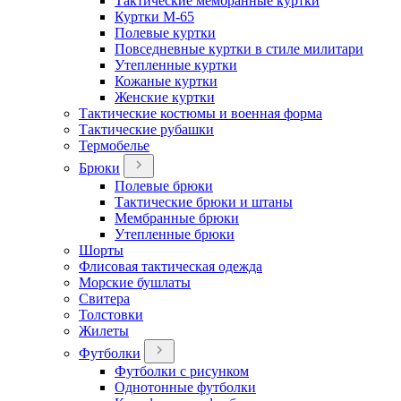
Тактические мембранные куртки
Куртки М-65
Полевые куртки
Повседневные куртки в стиле милитари
Утепленные куртки
Кожаные куртки
Женские куртки
Тактические костюмы и военная форма
Тактические рубашки
Термобелье
Брюки
Полевые брюки
Тактические брюки и штаны
Мембранные брюки
Утепленные брюки
Шорты
Флисовая тактическая одежда
Морские бушлаты
Свитера
Толстовки
Жилеты
Футболки
Футболки с рисунком
Однотонные футболки