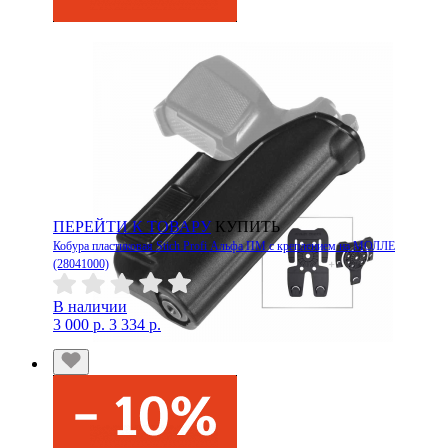
ПЕРЕЙТИ К ТОВАРУ
КУПИТЬ
Кобура пластиковая Stich Profi Альфа ПМ с креплением на МОЛЛЕ
(28041000)
В наличии
3 000 р.
3 334 р.