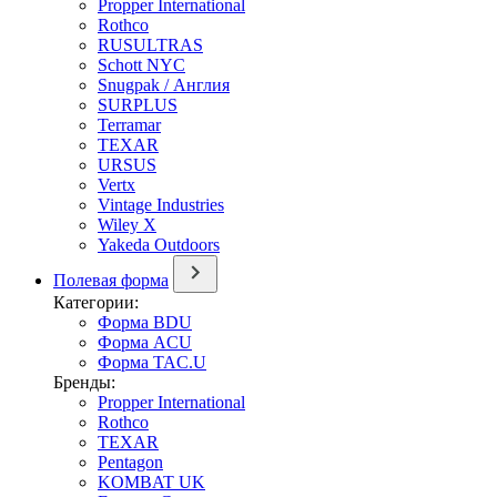
Propper International
Rothco
RUSULTRAS
Schott NYC
Snugpak / Англия
SURPLUS
Terramar
TEXAR
URSUS
Vertx
Vintage Industries
Wiley X
Yakeda Outdoors
Полевая форма
Категории:
Форма BDU
Форма ACU
Форма TAC.U
Бренды:
Propper International
Rothco
TEXAR
Pentagon
KOMBAT UK