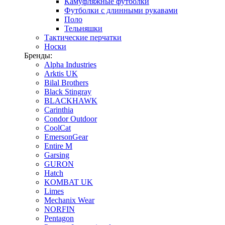
Камуфляжные футболки
Футболки с длинными рукавами
Поло
Тельняшки
Тактические перчатки
Носки
Бренды:
Alpha Industries
Arktis UK
Bilal Brothers
Black Stingray
BLACKHAWK
Carinthia
Condor Outdoor
CoolCat
EmersonGear
Entire M
Garsing
GURON
Hatch
KOMBAT UK
Limes
Mechanix Wear
NORFIN
Pentagon