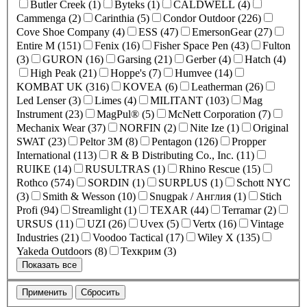
Butler Creek (1)
Byteks (1)
CALDWELL (4)
Cammenga (2)
Carinthia (5)
Condor Outdoor (226)
Cove Shoe Company (4)
ESS (47)
EmersonGear (27)
Entire M (151)
Fenix (16)
Fisher Space Pen (43)
Fulton
(3)
GURON (16)
Garsing (21)
Gerber (4)
Hatch (4)
High Peak (21)
Hoppe's (7)
Humvee (14)
KOMBAT UK (316)
KOVEA (6)
Leatherman (26)
Led Lenser (3)
Limes (4)
MILITANT (103)
Mag
Instrument (23)
MagPul® (5)
McNett Corporation (7)
Mechanix Wear (37)
NORFIN (2)
Nite Ize (1)
Original
SWAT (23)
Peltor 3M (8)
Pentagon (126)
Propper
International (113)
R & B Distributing Co., Inc. (11)
RUIKE (14)
RUSULTRAS (1)
Rhino Rescue (15)
Rothco (574)
SORDIN (1)
SURPLUS (1)
Schott NYC
(3)
Smith & Wesson (10)
Snugpak / Англия (1)
Stich
Profi (94)
Streamlight (1)
TEXAR (44)
Terramar (2)
URSUS (11)
UZI (26)
Uvex (5)
Vertx (16)
Vintage
Industries (21)
Voodoo Tactical (17)
Wiley X (135)
Yakeda Outdoors (8)
Техкрим (3)
Показать все
Применить
Сбросить