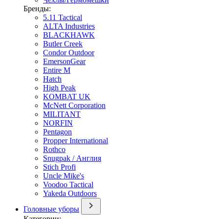
Бренды:
5.11 Tactical
ALTA Industries
BLACKHAWK
Butler Creek
Condor Outdoor
EmersonGear
Entire M
Hatch
High Peak
KOMBAT UK
McNett Corporation
MILITANT
NORFIN
Pentagon
Propper International
Rothco
Snugpak / Англия
Stich Profi
Uncle Mike's
Voodoo Tactical
Yakeda Outdoors
Головные уборы
Категории: