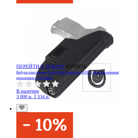
ПЕРЕЙТИ К ТОВАРУ
КУПИТЬ
Кобура пластиковая Stich Profi Альфа под АПС с быстросъемным
креплением (27843000)
В наличии
3 000 р.
3 334 р.