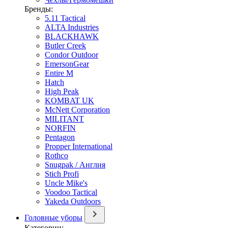
Бренды:
5.11 Tactical
ALTA Industries
BLACKHAWK
Butler Creek
Condor Outdoor
EmersonGear
Entire M
Hatch
High Peak
KOMBAT UK
McNett Corporation
MILITANT
NORFIN
Pentagon
Propper International
Rothco
Snugpak / Англия
Stich Profi
Uncle Mike's
Voodoo Tactical
Yakeda Outdoors
Головные уборы
Категории: