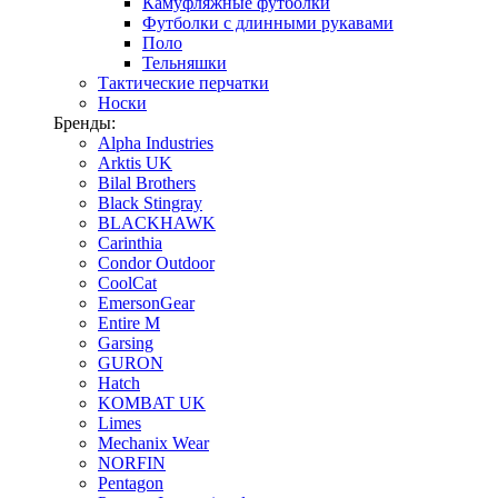
Камуфляжные футболки
Футболки с длинными рукавами
Поло
Тельняшки
Тактические перчатки
Носки
Бренды:
Alpha Industries
Arktis UK
Bilal Brothers
Black Stingray
BLACKHAWK
Carinthia
Condor Outdoor
CoolCat
EmersonGear
Entire M
Garsing
GURON
Hatch
KOMBAT UK
Limes
Mechanix Wear
NORFIN
Pentagon