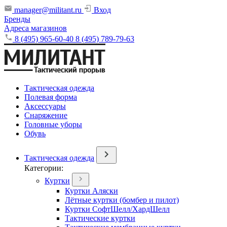
manager@militant.ru
Вход
Бренды
Адреса магазинов
8 (495) 965-60-40
8 (495) 789-79-63
Тактическая одежда
Полевая форма
Аксессуары
Снаряжение
Головные уборы
Обувь
Тактическая одежда
Категории:
Куртки
Куртки Аляски
Лётные куртки (бомбер и пилот)
Куртки СофтШелл/ХардШелл
Тактические куртки