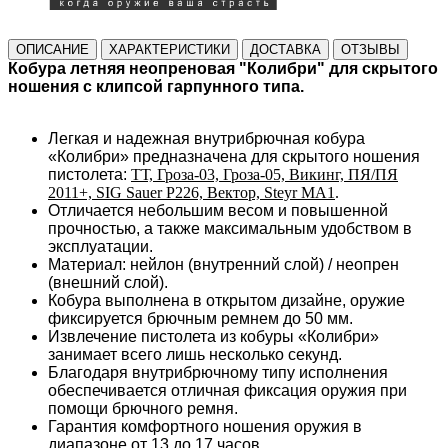
ОПИСАНИЕ
ХАРАКТЕРИСТИКИ
ДОСТАВКА
ОТЗЫВЫ
Кобура летняя неопреновая "Колибри" для скрытого
ношения с клипсой гарпунного типа.
Легкая и надежная внутрибрючная кобура
«Колибри» предназначена для скрытого ношения
пистолета:
ТТ, Гроза-03, Гроза-05, Викинг, ПЯ/ПЯ
2011+, SIG Sauer P226, Вектор, Steyr MA1
.
Отличается небольшим весом и повышенной
прочностью, а также максимальным удобством в
эксплуатации.
Материал: нейлон (внутренний слой) / неопрен
(внешний слой).
Кобура выполнена в открытом дизайне, оружие
фиксируется брючным ремнем до 50 мм.
Извлечение пистолета из кобуры «Колибри»
занимает всего лишь несколько секунд.
Благодаря внутрибрючному типу исполнения
обеспечивается отличная фиксация оружия при
помощи брючного ремня.
Гарантия комфортного ношения оружия в
диапазоне от 13 до 17 часов.