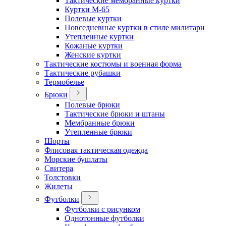
Тактические мембранные куртки
Куртки М-65
Полевые куртки
Повседневные куртки в стиле милитари
Утепленные куртки
Кожаные куртки
Женские куртки
Тактические костюмы и военная форма
Тактические рубашки
Термобелье
Брюки
Полевые брюки
Тактические брюки и штаны
Мембранные брюки
Утепленные брюки
Шорты
Флисовая тактическая одежда
Морские бушлаты
Свитера
Толстовки
Жилеты
Футболки
Футболки с рисунком
Однотонные футболки