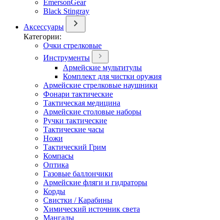
EmersonGear
Black Stingray
Аксессуары
Категории:
Очки стрелковые
Инструменты
Армейские мультитулы
Комплект для чистки оружия
Армейские стрелковые наушники
Фонари тактические
Тактическая медицина
Армейские столовые наборы
Ручки тактические
Тактические часы
Ножи
Тактический Грим
Компасы
Оптика
Газовые баллончики
Армейские фляги и гидраторы
Корды
Свистки / Карабины
Химический источник света
Мангалы