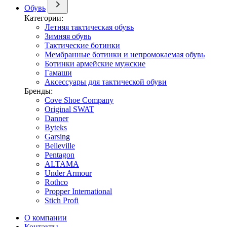
Обувь
Категории:
Летняя тактическая обувь
Зимняя обувь
Тактические ботинки
Мембранные ботинки и непромокаемая обувь
Ботинки армейские мужские
Гамаши
Аксессуары для тактической обуви
Бренды:
Cove Shoe Company
Original SWAT
Danner
Byteks
Garsing
Belleville
Pentagon
ALTAMA
Under Armour
Rothco
Propper International
Stich Profi
О компании
Контакты