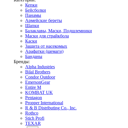
Кепки
Бейсболки
Панамы
Армейские береты
Шапки
Балаклавы, Маски, Подшлемники
Маски для страйкбола
Каски
Защита от насекомых
Арафатки (шемаги)
Банданы
Бренды:
Alpha Industries
Bilal Brothers
Condor Outdoor
EmersonGear
Entire M
KOMBAT UK
Pentagon
Propper International
R & B Distributing Co., Inc.
Rothco
Stich Profi
TEXAR