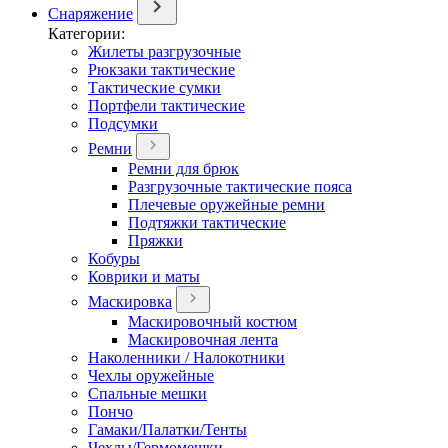
Снаряжение
Категории:
Жилеты разгрузочные
Рюкзаки тактические
Тактические сумки
Портфели тактические
Подсумки
Ремни
Ремни для брюк
Разгрузочные тактические пояса
Плечевые оружейные ремни
Подтяжки тактические
Пряжки
Кобуры
Коврики и маты
Маскировка
Маскировочный костюм
Маскировочная лента
Наколенники / Налокотники
Чехлы оружейные
Спальные мешки
Пончо
Гамаки/Палатки/Тенты
Чехлы/Гермомешки