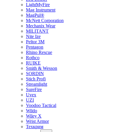
LightMyFire
Mag Instrument
MagPul®
McNett Corporation
Mechanix Wear
MILITANT
Nite Ize
Peltor 3M
Pentagon
Rhino Rescue
Rothco
RUIKE
Smith & Wesson
SORDIN
Stich Profi
Streamlight
SureFire
Uvex
UZI
Voodoo Tactical
Wildo
Wiley X
Wrist Armor
Техкрим