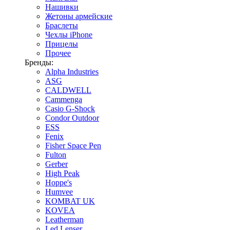
Нашивки
Жетоны армейские
Браслеты
Чехлы iPhone
Прицелы
Прочее
Бренды:
Alpha Industries
ASG
CALDWELL
Cammenga
Casio G-Shock
Condor Outdoor
ESS
Fenix
Fisher Space Pen
Fulton
Gerber
High Peak
Hoppe's
Humvee
KOMBAT UK
KOVEA
Leatherman
Led Lenser