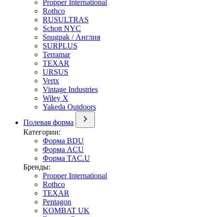
Propper International
Rothco
RUSULTRAS
Schott NYC
Snugpak / Англия
SURPLUS
Terramar
TEXAR
URSUS
Vertx
Vintage Industries
Wiley X
Yakeda Outdoors
Полевая форма
Категории:
Форма BDU
Форма ACU
Форма TAC.U
Бренды:
Propper International
Rothco
TEXAR
Pentagon
KOMBAT UK