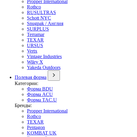
Propper International
Rothco
RUSULTRAS
Schott NYC
Snugpak / Англия
SURPLUS
Terramar
TEXAR
URSUS
Vertx
Vintage Industries
Wiley X
Yakeda Outdoors
Полевая форма
Категории:
Форма BDU
Форма ACU
Форма TAC.U
Бренды:
Propper International
Rothco
TEXAR
Pentagon
KOMBAT UK