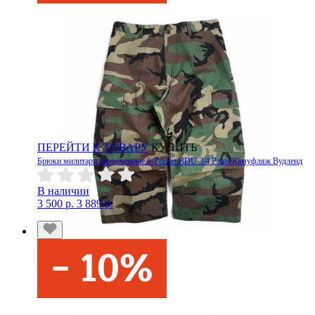
ПЕРЕЙТИ К ТОВАРУ
КУПИТЬ
Брюки милитари укороченные 6-Pocket BDU 3/4 Pants Камуфляж Вудленд
В наличии
3 500 р.
3 889 р.