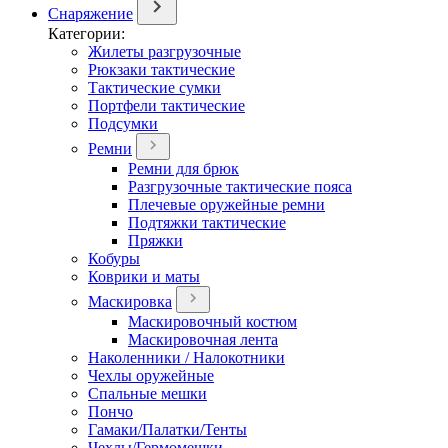
Снаряжение
Категории:
Жилеты разгрузочные
Рюкзаки тактические
Тактические сумки
Портфели тактические
Подсумки
Ремни
Ремни для брюк
Разгрузочные тактические пояса
Плечевые оружейные ремни
Подтяжки тактические
Пряжки
Кобуры
Коврики и маты
Маскировка
Маскировочный костюм
Маскировочная лента
Наколенники / Налокотники
Чехлы оружейные
Спальные мешки
Пончо
Гамаки/Палатки/Тенты
Чехлы/Гермомешки