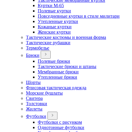
Тактические мембранные куртки
Куртки М-65
Полевые куртки
Повседневные куртки в стиле милитари
Утепленные куртки
Кожаные куртки
Женские куртки
Тактические костюмы и военная форма
Тактические рубашки
Термобелье
Брюки
Полевые брюки
Тактические брюки и штаны
Мембранные брюки
Утепленные брюки
Шорты
Флисовая тактическая одежда
Морские бушлаты
Свитера
Толстовки
Жилеты
Футболки
Футболки с рисунком
Однотонные футболки