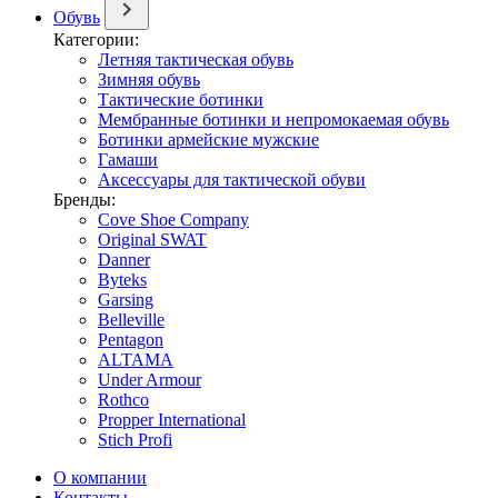
Обувь
Категории:
Летняя тактическая обувь
Зимняя обувь
Тактические ботинки
Мембранные ботинки и непромокаемая обувь
Ботинки армейские мужские
Гамаши
Аксессуары для тактической обуви
Бренды:
Cove Shoe Company
Original SWAT
Danner
Byteks
Garsing
Belleville
Pentagon
ALTAMA
Under Armour
Rothco
Propper International
Stich Profi
О компании
Контакты