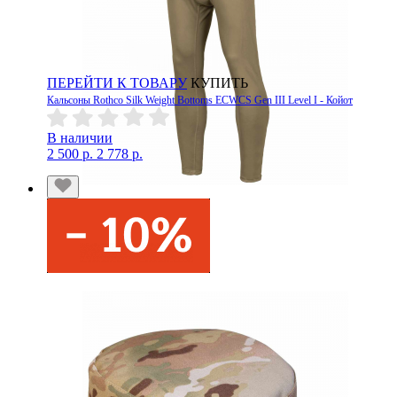
ПЕРЕЙТИ К ТОВАРУ
КУПИТЬ
Кальсоны Rothco Silk Weight Bottoms ECWCS Gen III Level I - Койот
В наличии
2 500 р.
2 778 р.