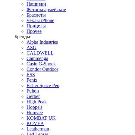
Нашивки
Жетоны армейские
Браслеты
Чехлы iPhone
Прицелы
Прочее
Бренды:
Alpha Industries
ASG
CALDWELL
Cammenga
Casio G-Shock
Condor Outdoor
ESS
Fenix
Fisher Space Pen
Fulton
Gerber
High Peak
Hoppe's
Humvee
KOMBAT UK
KOVEA
Leatherman
Led Lenser