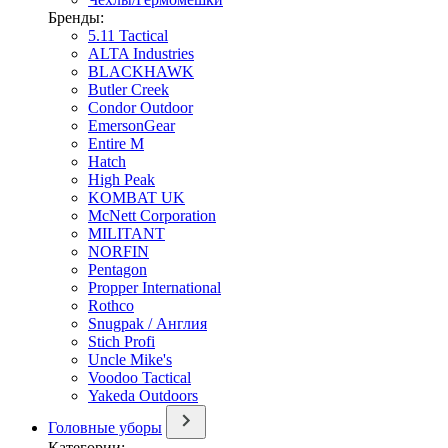
Бренды:
5.11 Tactical
ALTA Industries
BLACKHAWK
Butler Creek
Condor Outdoor
EmersonGear
Entire M
Hatch
High Peak
KOMBAT UK
McNett Corporation
MILITANT
NORFIN
Pentagon
Propper International
Rothco
Snugpak / Англия
Stich Profi
Uncle Mike's
Voodoo Tactical
Yakeda Outdoors
Головные уборы
Категории: