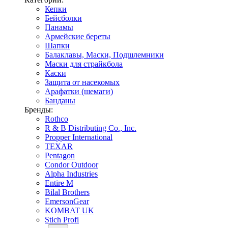
Кепки
Бейсболки
Панамы
Армейские береты
Шапки
Балаклавы, Маски, Подшлемники
Маски для страйкбола
Каски
Защита от насекомых
Арафатки (шемаги)
Банданы
Бренды:
Rothco
R & B Distributing Co., Inc.
Propper International
TEXAR
Pentagon
Condor Outdoor
Alpha Industries
Entire M
Bilal Brothers
EmersonGear
KOMBAT UK
Stich Profi