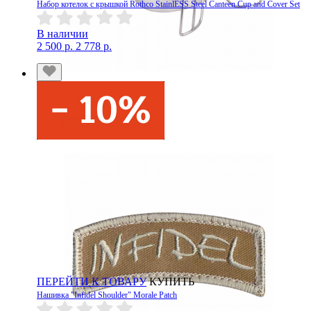
Набор котелок с крышкой Rothco StainlESS Steel Canteen Cup and Cover Set
В наличии
2 500 р.
2 778 р.
ПЕРЕЙТИ К ТОВАРУ
КУПИТЬ
Нашивка "Infidel Shoulder" Morale Patch