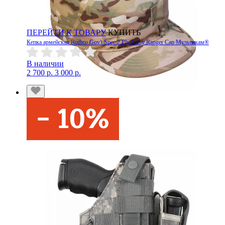
ПЕРЕЙТИ К ТОВАРУ
КУПИТЬ
Кепка армейская Rothco Gov't Spec 2 Ply Army Ranger Cap Мультикам®
В наличии
2 700 р.
3 000 р.