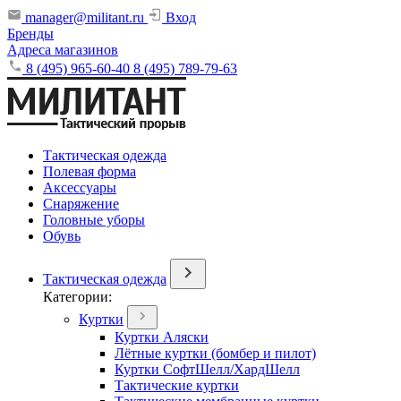
manager@militant.ru
Вход
Бренды
Адреса магазинов
8 (495) 965-60-40
8 (495) 789-79-63
Тактическая одежда
Полевая форма
Аксессуары
Снаряжение
Головные уборы
Обувь
Тактическая одежда
Категории:
Куртки
Куртки Аляски
Лётные куртки (бомбер и пилот)
Куртки СофтШелл/ХардШелл
Тактические куртки