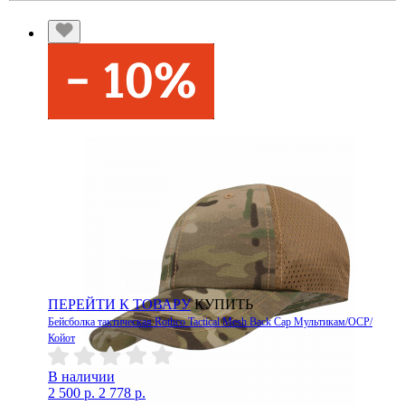
ПЕРЕЙТИ К ТОВАРУ
КУПИТЬ
Бейсболка тактическая Rothco Tactical Mesh Back Cap Мультикам/OCP/
Койот
В наличии
2 500 р.
2 778 р.