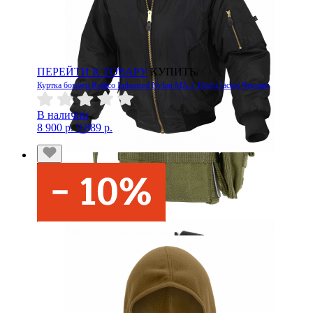
ПЕРЕЙТИ К ТОВАРУ
КУПИТЬ
Куртка бомбер Rothco Enhanced Nylon MA-1 Flight Jacket Черный
В наличии
8 900 р.
9 889 р.