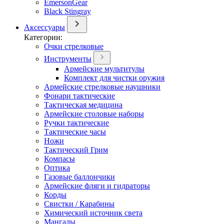
EmersonGear
Black Stingray
Аксессуары
Категории:
Очки стрелковые
Инструменты
Армейские мультитулы
Комплект для чистки оружия
Армейские стрелковые наушники
Фонари тактические
Тактическая медицина
Армейские столовые наборы
Ручки тактические
Тактические часы
Ножи
Тактический Грим
Компасы
Оптика
Газовые баллончики
Армейские фляги и гидраторы
Корды
Свистки / Карабины
Химический источник света
Мангалы