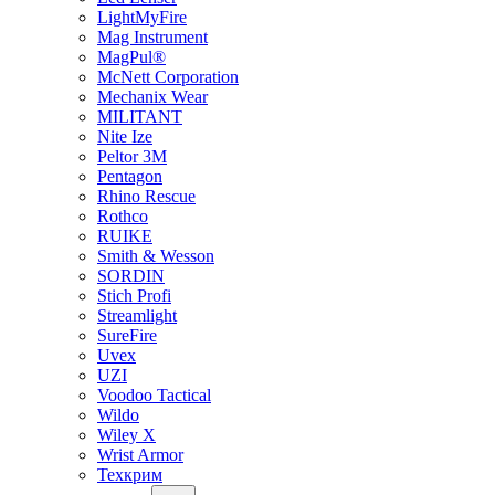
LightMyFire
Mag Instrument
MagPul®
McNett Corporation
Mechanix Wear
MILITANT
Nite Ize
Peltor 3M
Pentagon
Rhino Rescue
Rothco
RUIKE
Smith & Wesson
SORDIN
Stich Profi
Streamlight
SureFire
Uvex
UZI
Voodoo Tactical
Wildo
Wiley X
Wrist Armor
Техкрим