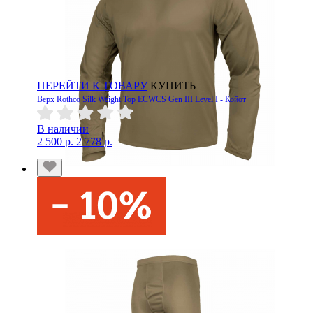
ПЕРЕЙТИ К ТОВАРУ
КУПИТЬ
Верх Rothco Silk Weight Top ECWCS Gen III Level I - Койот
В наличии
2 500 р.
2 778 р.