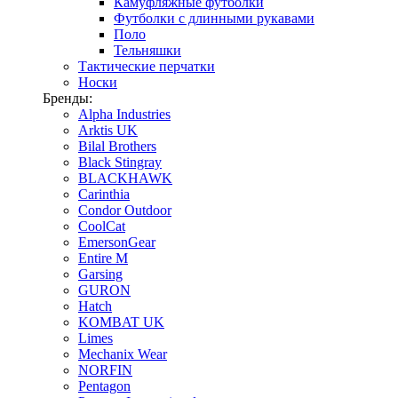
Камуфляжные футболки
Футболки с длинными рукавами
Поло
Тельняшки
Тактические перчатки
Носки
Бренды:
Alpha Industries
Arktis UK
Bilal Brothers
Black Stingray
BLACKHAWK
Carinthia
Condor Outdoor
CoolCat
EmersonGear
Entire M
Garsing
GURON
Hatch
KOMBAT UK
Limes
Mechanix Wear
NORFIN
Pentagon