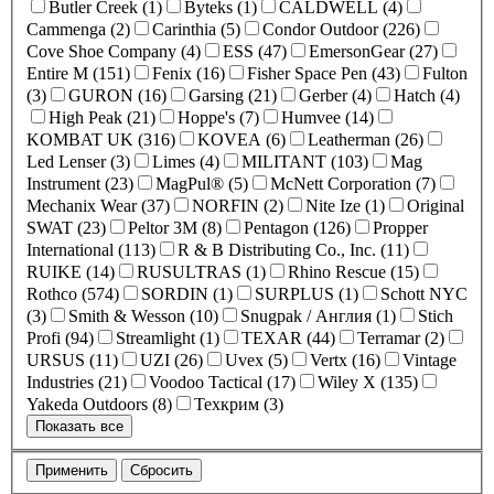
Butler Creek (1)
Byteks (1)
CALDWELL (4)
Cammenga (2)
Carinthia (5)
Condor Outdoor (226)
Cove Shoe Company (4)
ESS (47)
EmersonGear (27)
Entire M (151)
Fenix (16)
Fisher Space Pen (43)
Fulton
(3)
GURON (16)
Garsing (21)
Gerber (4)
Hatch (4)
High Peak (21)
Hoppe's (7)
Humvee (14)
KOMBAT UK (316)
KOVEA (6)
Leatherman (26)
Led Lenser (3)
Limes (4)
MILITANT (103)
Mag
Instrument (23)
MagPul® (5)
McNett Corporation (7)
Mechanix Wear (37)
NORFIN (2)
Nite Ize (1)
Original
SWAT (23)
Peltor 3M (8)
Pentagon (126)
Propper
International (113)
R & B Distributing Co., Inc. (11)
RUIKE (14)
RUSULTRAS (1)
Rhino Rescue (15)
Rothco (574)
SORDIN (1)
SURPLUS (1)
Schott NYC
(3)
Smith & Wesson (10)
Snugpak / Англия (1)
Stich
Profi (94)
Streamlight (1)
TEXAR (44)
Terramar (2)
URSUS (11)
UZI (26)
Uvex (5)
Vertx (16)
Vintage
Industries (21)
Voodoo Tactical (17)
Wiley X (135)
Yakeda Outdoors (8)
Техкрим (3)
Показать все
Применить
Сбросить