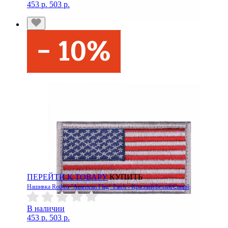
453 р.
503 р.
ПЕРЕЙТИ К ТОВАРУ
КУПИТЬ
Нашивка Rothco "American Flag" Patch - Красный/Белый/Синий
В наличии
453 р.
503 р.