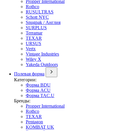
Propper International
Rothco
RUSULTRAS
Schott NYC
Snugpak / Англия
SURPLUS
Terramar
TEXAR
URSUS
Vertx
Vintage Industries
Wiley X
Yakeda Outdoors
Полевая форма
Категории:
Форма BDU
Форма ACU
Форма TAC.U
Бренды:
Propper International
Rothco
TEXAR
Pentagon
KOMBAT UK