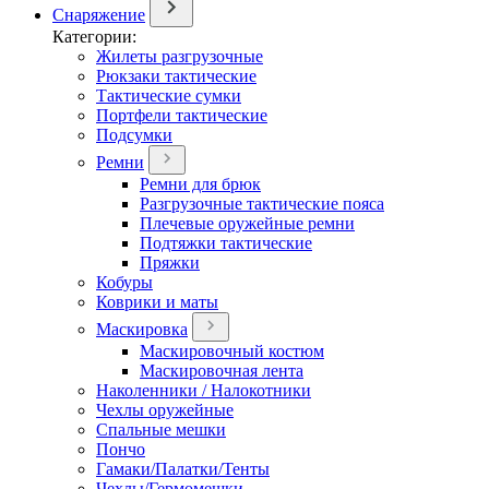
Снаряжение
Категории:
Жилеты разгрузочные
Рюкзаки тактические
Тактические сумки
Портфели тактические
Подсумки
Ремни
Ремни для брюк
Разгрузочные тактические пояса
Плечевые оружейные ремни
Подтяжки тактические
Пряжки
Кобуры
Коврики и маты
Маскировка
Маскировочный костюм
Маскировочная лента
Наколенники / Налокотники
Чехлы оружейные
Спальные мешки
Пончо
Гамаки/Палатки/Тенты
Чехлы/Гермомешки