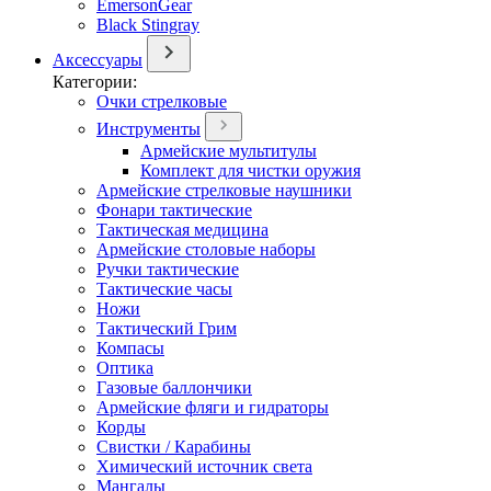
EmersonGear
Black Stingray
Аксессуары
Категории:
Очки стрелковые
Инструменты
Армейские мультитулы
Комплект для чистки оружия
Армейские стрелковые наушники
Фонари тактические
Тактическая медицина
Армейские столовые наборы
Ручки тактические
Тактические часы
Ножи
Тактический Грим
Компасы
Оптика
Газовые баллончики
Армейские фляги и гидраторы
Корды
Свистки / Карабины
Химический источник света
Мангалы