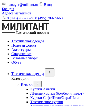
manager@militant.ru
Вход
Бренды
Адреса магазинов
8 (495) 965-60-40
8 (495) 789-79-63
Тактическая одежда
Полевая форма
Аксессуары
Снаряжение
Головные уборы
Обувь
Тактическая одежда
Категории:
Куртки
Куртки Аляски
Лётные куртки (бомбер и пилот)
Куртки СофтШелл/ХардШелл
Тактические куртки