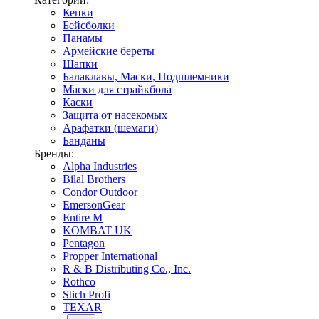
Кепки
Бейсболки
Панамы
Армейские береты
Шапки
Балаклавы, Маски, Подшлемники
Маски для страйкбола
Каски
Защита от насекомых
Арафатки (шемаги)
Банданы
Бренды:
Alpha Industries
Bilal Brothers
Condor Outdoor
EmersonGear
Entire M
KOMBAT UK
Pentagon
Propper International
R & B Distributing Co., Inc.
Rothco
Stich Profi
TEXAR