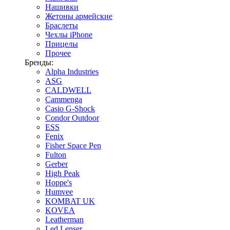
Нашивки
Жетоны армейские
Браслеты
Чехлы iPhone
Прицелы
Прочее
Бренды:
Alpha Industries
ASG
CALDWELL
Cammenga
Casio G-Shock
Condor Outdoor
ESS
Fenix
Fisher Space Pen
Fulton
Gerber
High Peak
Hoppe's
Humvee
KOMBAT UK
KOVEA
Leatherman
Led Lenser