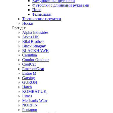
Камуфляжные футболки
Футболки с длинными рукавами
Поло
Тельняшки
Тактические перчатки
Носки
Бренды:
Alpha Industries
Arktis UK
Bilal Brothers
Black Stingray
BLACKHAWK
Carinthia
Condor Outdoor
CoolCat
EmersonGear
Entire M
Garsing
GURON
Hatch
KOMBAT UK
Limes
Mechanix Wear
NORFIN
Pentagon