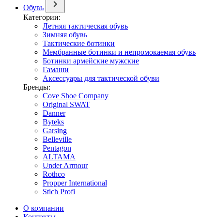
Обувь
Категории:
Летняя тактическая обувь
Зимняя обувь
Тактические ботинки
Мембранные ботинки и непромокаемая обувь
Ботинки армейские мужские
Гамаши
Аксессуары для тактической обуви
Бренды:
Cove Shoe Company
Original SWAT
Danner
Byteks
Garsing
Belleville
Pentagon
ALTAMA
Under Armour
Rothco
Propper International
Stich Profi
О компании
Контакты