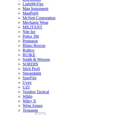
LightMyFire
Mag Instrument
MagPul®
McNett Corporation
Mechanix Wear
MILITANT
Nite Ize
Peltor 3M
Pentagon
Rhino Rescue
Rothco
RUIKE
Smith & Wesson
SORDIN
Stich Profi
Streamlight
SureFire
Uvex
UZI
Voodoo Tactical
Wildo
Wiley X
Wrist Armor
Техкрим