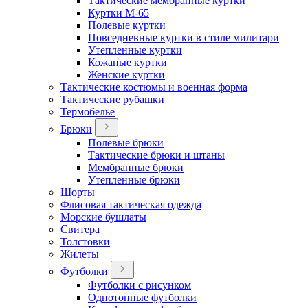
Тактические мембранные куртки
Куртки М-65
Полевые куртки
Повседневные куртки в стиле милитари
Утепленные куртки
Кожаные куртки
Женские куртки
Тактические костюмы и военная форма
Тактические рубашки
Термобелье
Брюки
Полевые брюки
Тактические брюки и штаны
Мембранные брюки
Утепленные брюки
Шорты
Флисовая тактическая одежда
Морские бушлаты
Свитера
Толстовки
Жилеты
Футболки
Футболки с рисунком
Однотонные футболки