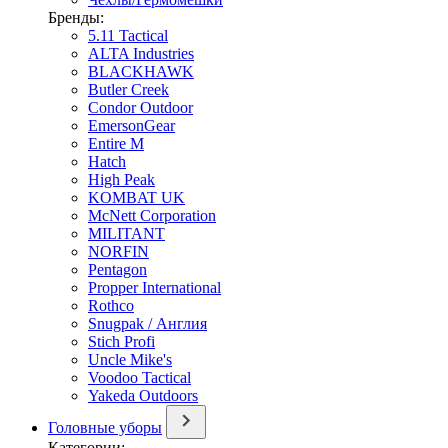
Бренды:
5.11 Tactical
ALTA Industries
BLACKHAWK
Butler Creek
Condor Outdoor
EmersonGear
Entire M
Hatch
High Peak
KOMBAT UK
McNett Corporation
MILITANT
NORFIN
Pentagon
Propper International
Rothco
Snugpak / Англия
Stich Profi
Uncle Mike's
Voodoo Tactical
Yakeda Outdoors
Головные уборы
Категории: