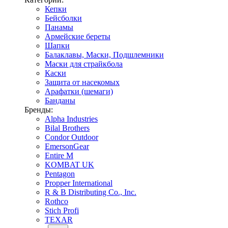
Кепки
Бейсболки
Панамы
Армейские береты
Шапки
Балаклавы, Маски, Подшлемники
Маски для страйкбола
Каски
Защита от насекомых
Арафатки (шемаги)
Банданы
Бренды:
Alpha Industries
Bilal Brothers
Condor Outdoor
EmersonGear
Entire M
KOMBAT UK
Pentagon
Propper International
R & B Distributing Co., Inc.
Rothco
Stich Profi
TEXAR