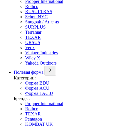
Propper International
Rothco
RUSULTRAS
Schott NYC
Snugpak / Англия
SURPLUS
Terramar
TEXAR
URSUS
Vertx
Vintage Industries
Wiley X
Yakeda Outdoors
Полевая форма
Категории:
Форма BDU
Форма ACU
Форма TAC.U
Бренды:
Propper International
Rothco
TEXAR
Pentagon
KOMBAT UK