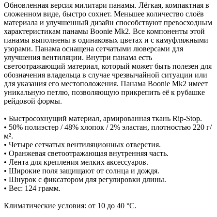
Обновленная версия милитари панамы. Лёгкая, компактная в
сложенном виде, быстро сохнет. Меньшее количество слоёв
материала и улучшенный дизайн способствуют превосходным
характеристикам панамы Boonie Mk2. Все компоненты этой
панамы выполнены в одинаковых цветах и с камуфляжными
узорами. Панама оснащена сетчатыми люверсами для
улучшения вентиляции. Внутри панама есть
светоотражающий материал, который может быть полезен для
обозначения владельца в случае чрезвычайной ситуации или
для указания его местоположения. Панама Boonie Mk2 имеет
уникальную петлю, позволяющую прикрепить её к рубашке
рейдовой формы.
• Быстросохнущий материал, армированная ткань Rip-Stop.
• 50% полиэстер / 48% хлопок / 2% эластан, плотностью 220 г/
м².
• Четыре сетчатых вентиляционных отверстия.
• Оранжевая светоотражающая внутренняя часть.
• Лента для крепления мелких аксессуаров.
• Широкие поля защищают от солнца и дождя.
• Шнурок с фиксатором для регулировки длины.
• Вес: 124 грамм.
Климатические условия: от 10 до 40 °C.