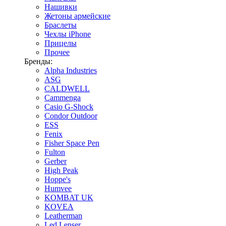
Нашивки
Жетоны армейские
Браслеты
Чехлы iPhone
Прицелы
Прочее
Бренды:
Alpha Industries
ASG
CALDWELL
Cammenga
Casio G-Shock
Condor Outdoor
ESS
Fenix
Fisher Space Pen
Fulton
Gerber
High Peak
Hoppe's
Humvee
KOMBAT UK
KOVEA
Leatherman
Led Lenser