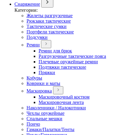
Снаряжение
Категории:
Жилеты разгрузочные
Рюкзаки тактические
Тактические сумки
Портфели тактические
Подсумки
Ремни
Ремни для брюк
Разгрузочные тактические пояса
Плечевые оружейные ремни
Подтяжки тактические
Пряжки
Кобуры
Коврики и маты
Маскировка
Маскировочный костюм
Маскировочная лента
Наколенники / Налокотники
Чехлы оружейные
Спальные мешки
Пончо
Гамаки/Палатки/Тенты
Чехлы/Гермомешки