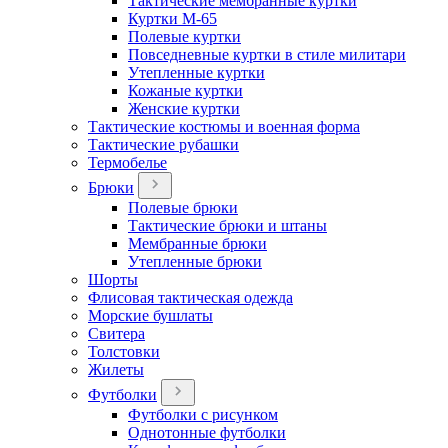
Тактические мембранные куртки
Куртки М-65
Полевые куртки
Повседневные куртки в стиле милитари
Утепленные куртки
Кожаные куртки
Женские куртки
Тактические костюмы и военная форма
Тактические рубашки
Термобелье
Брюки
Полевые брюки
Тактические брюки и штаны
Мембранные брюки
Утепленные брюки
Шорты
Флисовая тактическая одежда
Морские бушлаты
Свитера
Толстовки
Жилеты
Футболки
Футболки с рисунком
Однотонные футболки