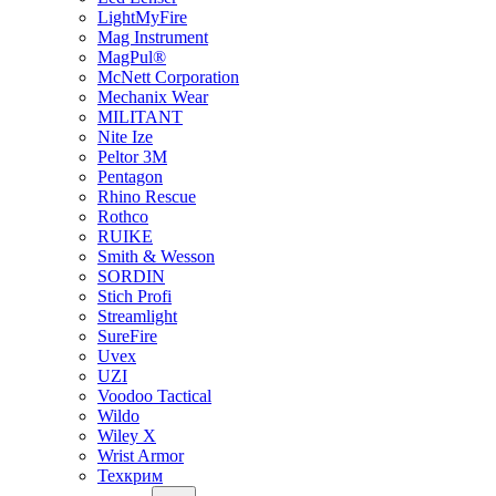
LightMyFire
Mag Instrument
MagPul®
McNett Corporation
Mechanix Wear
MILITANT
Nite Ize
Peltor 3M
Pentagon
Rhino Rescue
Rothco
RUIKE
Smith & Wesson
SORDIN
Stich Profi
Streamlight
SureFire
Uvex
UZI
Voodoo Tactical
Wildo
Wiley X
Wrist Armor
Техкрим