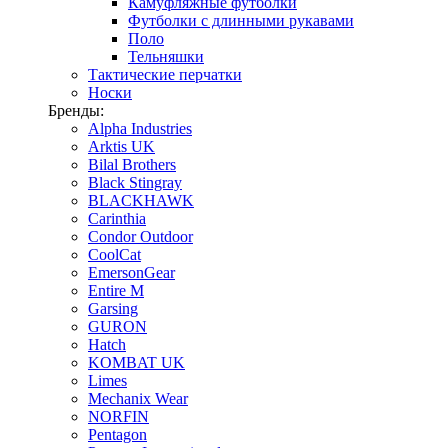
Камуфляжные футболки
Футболки с длинными рукавами
Поло
Тельняшки
Тактические перчатки
Носки
Бренды:
Alpha Industries
Arktis UK
Bilal Brothers
Black Stingray
BLACKHAWK
Carinthia
Condor Outdoor
CoolCat
EmersonGear
Entire M
Garsing
GURON
Hatch
KOMBAT UK
Limes
Mechanix Wear
NORFIN
Pentagon