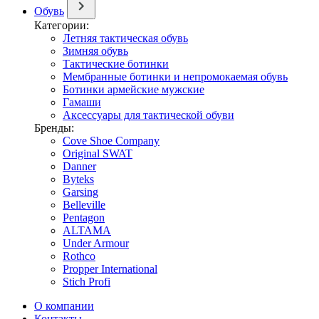
Обувь
Категории:
Летняя тактическая обувь
Зимняя обувь
Тактические ботинки
Мембранные ботинки и непромокаемая обувь
Ботинки армейские мужские
Гамаши
Аксессуары для тактической обуви
Бренды:
Cove Shoe Company
Original SWAT
Danner
Byteks
Garsing
Belleville
Pentagon
ALTAMA
Under Armour
Rothco
Propper International
Stich Profi
О компании
Контакты