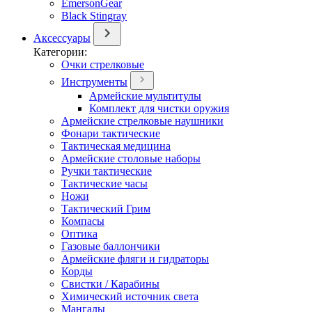
EmersonGear
Black Stingray
Аксессуары
Категории:
Очки стрелковые
Инструменты
Армейские мультитулы
Комплект для чистки оружия
Армейские стрелковые наушники
Фонари тактические
Тактическая медицина
Армейские столовые наборы
Ручки тактические
Тактические часы
Ножи
Тактический Грим
Компасы
Оптика
Газовые баллончики
Армейские фляги и гидраторы
Корды
Свистки / Карабины
Химический источник света
Мангалы