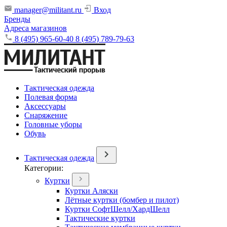
manager@militant.ru
Вход
Бренды
Адреса магазинов
8 (495) 965-60-40
8 (495) 789-79-63
Тактическая одежда
Полевая форма
Аксессуары
Снаряжение
Головные уборы
Обувь
Тактическая одежда
Категории:
Куртки
Куртки Аляски
Лётные куртки (бомбер и пилот)
Куртки СофтШелл/ХардШелл
Тактические куртки