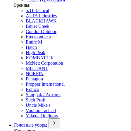
Бренды:
5.11 Tactical
ALTA Industries
BLACKHAWK
Butler Creek
Condor Outdoor
EmersonGear
Entire M
Hatch
High Peak
KOMBAT UK
McNett Corporation
MILITANT
NORFIN
Pentagon
Propper International
Rothco
Snugpak / Англия
Stich Profi
Uncle Mike's
Voodoo Tactical
Yakeda Outdoors
Головные уборы
Категории: