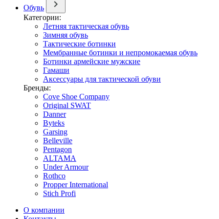
Обувь
Категории:
Летняя тактическая обувь
Зимняя обувь
Тактические ботинки
Мембранные ботинки и непромокаемая обувь
Ботинки армейские мужские
Гамаши
Аксессуары для тактической обуви
Бренды:
Cove Shoe Company
Original SWAT
Danner
Byteks
Garsing
Belleville
Pentagon
ALTAMA
Under Armour
Rothco
Propper International
Stich Profi
О компании
Контакты