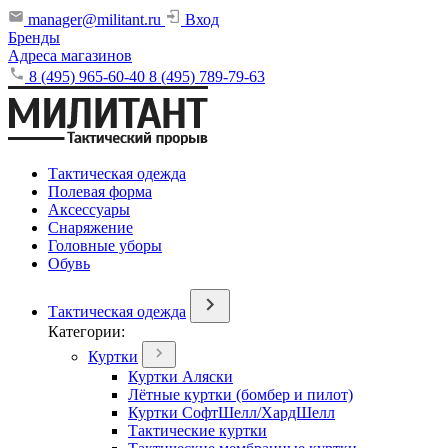
manager@militant.ru
Вход
Бренды
Адреса магазинов
8 (495) 965-60-40
8 (495) 789-79-63
Тактическая одежда
Полевая форма
Аксессуары
Снаряжение
Головные уборы
Обувь
Тактическая одежда
Категории:
Куртки
Куртки Аляски
Лётные куртки (бомбер и пилот)
Куртки СофтШелл/ХардШелл
Тактические куртки