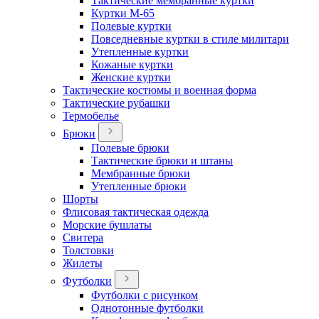
Тактические мембранные куртки
Куртки М-65
Полевые куртки
Повседневные куртки в стиле милитари
Утепленные куртки
Кожаные куртки
Женские куртки
Тактические костюмы и военная форма
Тактические рубашки
Термобелье
Брюки
Полевые брюки
Тактические брюки и штаны
Мембранные брюки
Утепленные брюки
Шорты
Флисовая тактическая одежда
Морские бушлаты
Свитера
Толстовки
Жилеты
Футболки
Футболки с рисунком
Однотонные футболки