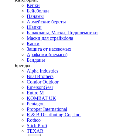
Кепки
Бейсболки
Панамы
Армейские береты
Шапки
Балаклавы, Маски, Подшлемники
Маски для страйкбола
Каски
Защита от насекомых
Арафатки (шемаги)
Банданы
Бренды:
Alpha Industries
Bilal Brothers
Condor Outdoor
EmersonGear
Entire M
KOMBAT UK
Pentagon
Propper International
R & B Distributing Co., Inc.
Rothco
Stich Profi
TEXAR