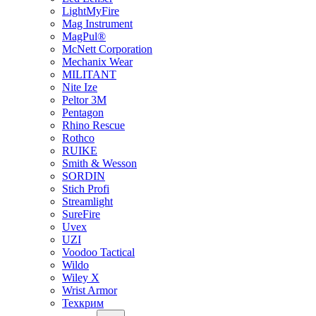
LightMyFire
Mag Instrument
MagPul®
McNett Corporation
Mechanix Wear
MILITANT
Nite Ize
Peltor 3M
Pentagon
Rhino Rescue
Rothco
RUIKE
Smith & Wesson
SORDIN
Stich Profi
Streamlight
SureFire
Uvex
UZI
Voodoo Tactical
Wildo
Wiley X
Wrist Armor
Техкрим