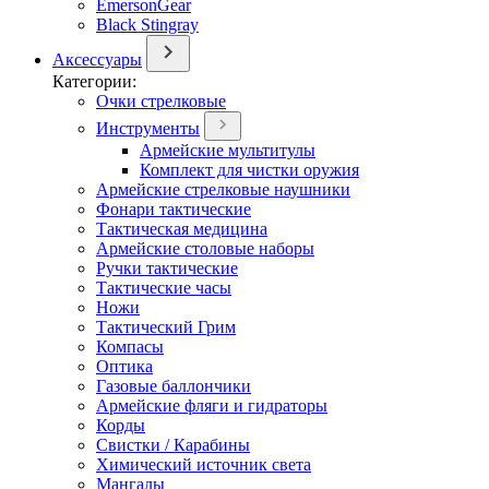
EmersonGear
Black Stingray
Аксессуары
Категории:
Очки стрелковые
Инструменты
Армейские мультитулы
Комплект для чистки оружия
Армейские стрелковые наушники
Фонари тактические
Тактическая медицина
Армейские столовые наборы
Ручки тактические
Тактические часы
Ножи
Тактический Грим
Компасы
Оптика
Газовые баллончики
Армейские фляги и гидраторы
Корды
Свистки / Карабины
Химический источник света
Мангалы