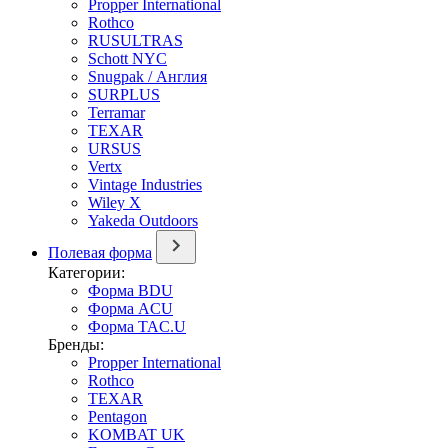
Propper International
Rothco
RUSULTRAS
Schott NYC
Snugpak / Англия
SURPLUS
Terramar
TEXAR
URSUS
Vertx
Vintage Industries
Wiley X
Yakeda Outdoors
Полевая форма
Категории:
Форма BDU
Форма ACU
Форма TAC.U
Бренды:
Propper International
Rothco
TEXAR
Pentagon
KOMBAT UK