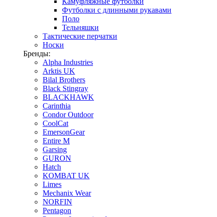
Камуфляжные футболки
Футболки с длинными рукавами
Поло
Тельняшки
Тактические перчатки
Носки
Бренды:
Alpha Industries
Arktis UK
Bilal Brothers
Black Stingray
BLACKHAWK
Carinthia
Condor Outdoor
CoolCat
EmersonGear
Entire M
Garsing
GURON
Hatch
KOMBAT UK
Limes
Mechanix Wear
NORFIN
Pentagon