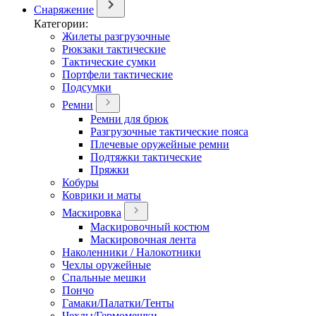
Снаряжение
Категории:
Жилеты разгрузочные
Рюкзаки тактические
Тактические сумки
Портфели тактические
Подсумки
Ремни
Ремни для брюк
Разгрузочные тактические пояса
Плечевые оружейные ремни
Подтяжки тактические
Пряжки
Кобуры
Коврики и маты
Маскировка
Маскировочный костюм
Маскировочная лента
Наколенники / Налокотники
Чехлы оружейные
Спальные мешки
Пончо
Гамаки/Палатки/Тенты
Чехлы/Гермомешки