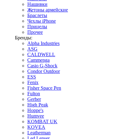
Нашивки
Жетоны армейские
Браслеты
Чехлы iPhone
Прицелы
Прочее
Бренды:
Alpha Industries
ASG
CALDWELL
Cammenga
Casio G-Shock
Condor Outdoor
ESS
Fenix
Fisher Space Pen
Fulton
Gerber
High Peak
Hoppe's
Humvee
KOMBAT UK
KOVEA
Leatherman
Led Lenser