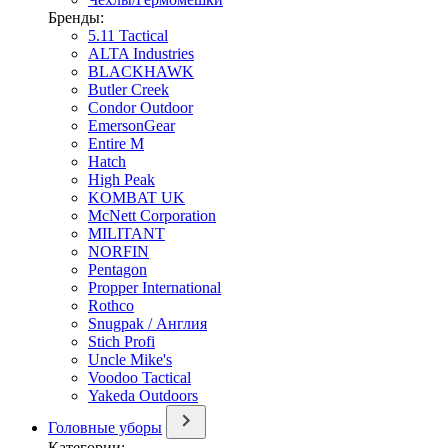
Бренды:
5.11 Tactical
ALTA Industries
BLACKHAWK
Butler Creek
Condor Outdoor
EmersonGear
Entire M
Hatch
High Peak
KOMBAT UK
McNett Corporation
MILITANT
NORFIN
Pentagon
Propper International
Rothco
Snugpak / Англия
Stich Profi
Uncle Mike's
Voodoo Tactical
Yakeda Outdoors
Головные уборы
Категории: