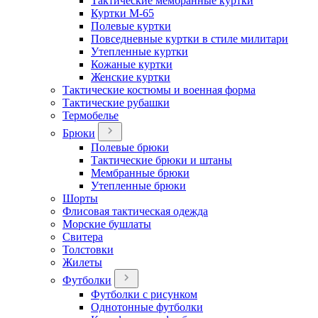
Тактические мембранные куртки
Куртки М-65
Полевые куртки
Повседневные куртки в стиле милитари
Утепленные куртки
Кожаные куртки
Женские куртки
Тактические костюмы и военная форма
Тактические рубашки
Термобелье
Брюки
Полевые брюки
Тактические брюки и штаны
Мембранные брюки
Утепленные брюки
Шорты
Флисовая тактическая одежда
Морские бушлаты
Свитера
Толстовки
Жилеты
Футболки
Футболки с рисунком
Однотонные футболки