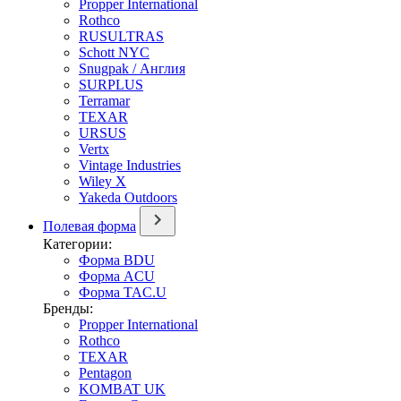
Propper International
Rothco
RUSULTRAS
Schott NYC
Snugpak / Англия
SURPLUS
Terramar
TEXAR
URSUS
Vertx
Vintage Industries
Wiley X
Yakeda Outdoors
Полевая форма
Категории:
Форма BDU
Форма ACU
Форма TAC.U
Бренды:
Propper International
Rothco
TEXAR
Pentagon
KOMBAT UK