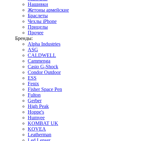
Нашивки
Жетоны армейские
Браслеты
Чехлы iPhone
Прицелы
Прочее
Бренды:
Alpha Industries
ASG
CALDWELL
Cammenga
Casio G-Shock
Condor Outdoor
ESS
Fenix
Fisher Space Pen
Fulton
Gerber
High Peak
Hoppe's
Humvee
KOMBAT UK
KOVEA
Leatherman
Led Lenser