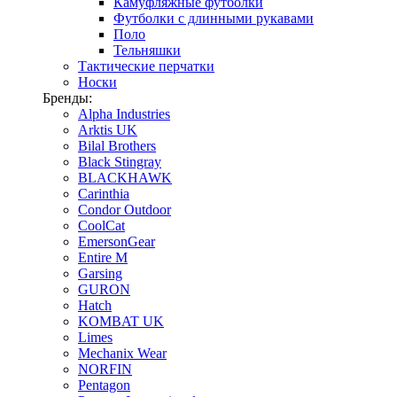
Камуфляжные футболки
Футболки с длинными рукавами
Поло
Тельняшки
Тактические перчатки
Носки
Бренды:
Alpha Industries
Arktis UK
Bilal Brothers
Black Stingray
BLACKHAWK
Carinthia
Condor Outdoor
CoolCat
EmersonGear
Entire M
Garsing
GURON
Hatch
KOMBAT UK
Limes
Mechanix Wear
NORFIN
Pentagon