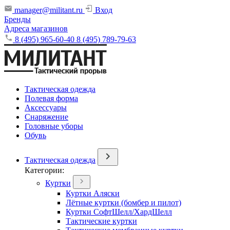
manager@militant.ru
Вход
Бренды
Адреса магазинов
8 (495) 965-60-40
8 (495) 789-79-63
Тактическая одежда
Полевая форма
Аксессуары
Снаряжение
Головные уборы
Обувь
Тактическая одежда
Категории:
Куртки
Куртки Аляски
Лётные куртки (бомбер и пилот)
Куртки СофтШелл/ХардШелл
Тактические куртки