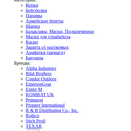
Кепки
Бейсболки
Панамы
Армейские береты
Шапки
Балаклавы, Маски, Подшлемники
Маски для страйкбола
Каски
Защита от насекомых
Арафатки (шемаги)
Банданы
Бренды:
Alpha Industries
Bilal Brothers
Condor Outdoor
EmersonGear
Entire M
KOMBAT UK
Pentagon
Propper International
R & B Distributing Co., Inc.
Rothco
Stich Profi
TEXAR