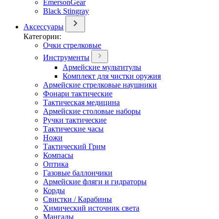
EmersonGear
Black Stingray
Аксессуары
Категории:
Очки стрелковые
Инструменты
Армейские мультитулы
Комплект для чистки оружия
Армейские стрелковые наушники
Фонари тактические
Тактическая медицина
Армейские столовые наборы
Ручки тактические
Тактические часы
Ножи
Тактический Грим
Компасы
Оптика
Газовые баллончики
Армейские фляги и гидраторы
Корды
Свистки / Карабины
Химический источник света
Мангалы