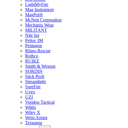
LightMyFire
Mag Instrument
MagPul®
McNett Corporation
Mechanix Wear
MILITANT
Nite Ize
Peltor 3M
Pentagon
Rhino Rescue
Rothco
RUIKE
Smith & Wesson
SORDIN
Stich Profi
Streamlight
SureFire
Uvex
UZI
Voodoo Tactical
Wildo
Wiley X
Wrist Armor
Техкрим