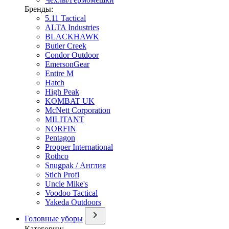
Бренды:
5.11 Tactical
ALTA Industries
BLACKHAWK
Butler Creek
Condor Outdoor
EmersonGear
Entire M
Hatch
High Peak
KOMBAT UK
McNett Corporation
MILITANT
NORFIN
Pentagon
Propper International
Rothco
Snugpak / Англия
Stich Profi
Uncle Mike's
Voodoo Tactical
Yakeda Outdoors
Головные уборы
Категории: