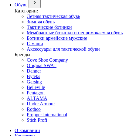
Обувь
Категории:
Летняя тактическая обувь
Зимняя обувь
Тактические ботинки
Мембранные ботинки и непромокаемая обувь
Ботинки армейские мужские
Гамаши
Аксессуары для тактической обуви
Бренды:
Cove Shoe Company
Original SWAT
Danner
Byteks
Garsing
Belleville
Pentagon
ALTAMA
Under Armour
Rothco
Propper International
Stich Profi
О компании
Контакты