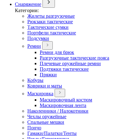
Снаряжение
Категории:
Жилеты разгрузочные
Рюкзаки тактические
Тактические сумки
Портфели тактические
Подсумки
Ремни
Ремни для брюк
Разгрузочные тактические пояса
Плечевые оружейные ремни
Подтяжки тактические
Пряжки
Кобуры
Коврики и маты
Маскировка
Маскировочный костюм
Маскировочная лента
Наколенники / Налокотники
Чехлы оружейные
Спальные мешки
Пончо
Гамаки/Палатки/Тенты
Чехлы/Гермомешки