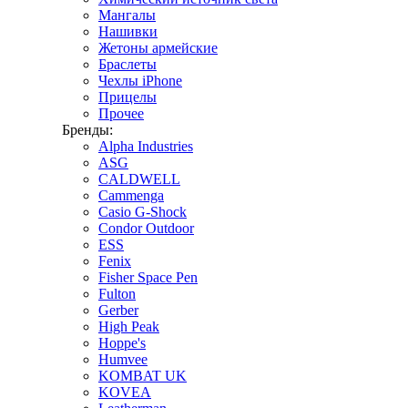
Мангалы
Нашивки
Жетоны армейские
Браслеты
Чехлы iPhone
Прицелы
Прочее
Бренды:
Alpha Industries
ASG
CALDWELL
Cammenga
Casio G-Shock
Condor Outdoor
ESS
Fenix
Fisher Space Pen
Fulton
Gerber
High Peak
Hoppe's
Humvee
KOMBAT UK
KOVEA