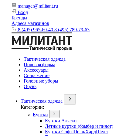
manager@militant.ru
Вход
Бренды
Адреса магазинов
8 (495) 965-60-40
8 (495) 789-79-63
Тактическая одежда
Полевая форма
Аксессуары
Снаряжение
Головные уборы
Обувь
Тактическая одежда
Категории:
Куртки
Куртки Аляски
Лётные куртки (бомбер и пилот)
Куртки СофтШелл/ХардШелл