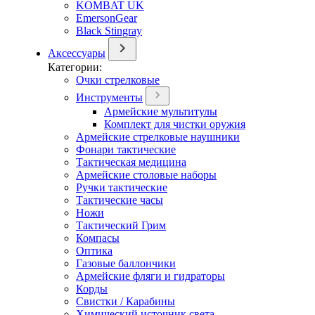
KOMBAT UK
EmersonGear
Black Stingray
Аксессуары
Категории:
Очки стрелковые
Инструменты
Армейские мультитулы
Комплект для чистки оружия
Армейские стрелковые наушники
Фонари тактические
Тактическая медицина
Армейские столовые наборы
Ручки тактические
Тактические часы
Ножи
Тактический Грим
Компасы
Оптика
Газовые баллончики
Армейские фляги и гидраторы
Корды
Свистки / Карабины
Химический источник света