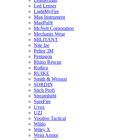
Leatherman
Led Lenser
LightMyFire
Mag Instrument
MagPul®
McNett Corporation
Mechanix Wear
MILITANT
Nite Ize
Peltor 3M
Pentagon
Rhino Rescue
Rothco
RUIKE
Smith & Wesson
SORDIN
Stich Profi
Streamlight
SureFire
Uvex
UZI
Voodoo Tactical
Wildo
Wiley X
Wrist Armor