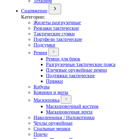
Техкрим
Снаряжение
Категории:
Жилеты разгрузочные
Рюкзаки тактические
Тактические сумки
Портфели тактические
Подсумки
Ремни
Ремни для брюк
Разгрузочные тактические пояса
Плечевые оружейные ремни
Подтяжки тактические
Пряжки
Кобуры
Коврики и маты
Маскировка
Маскировочный костюм
Маскировочная лента
Наколенники / Налокотники
Чехлы оружейные
Спальные мешки
Пончо