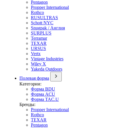
Pentagon
Propper International
Rothco
RUSULTRAS
Schott NYC
Snugpak / Англия
SURPLUS
Terramar
TEXAR
URSUS
Vertx
Vintage Industries
Wiley X
Yakeda Outdoors
Полевая форма
Категории:
Форма BDU
Форма ACU
Форма TAC.U
Бренды:
Propper International
Rothco
TEXAR
Pentagon