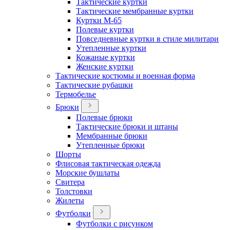
Тактические куртки
Тактические мембранные куртки
Куртки М-65
Полевые куртки
Повседневные куртки в стиле милитари
Утепленные куртки
Кожаные куртки
Женские куртки
Тактические костюмы и военная форма
Тактические рубашки
Термобелье
Брюки
Полевые брюки
Тактические брюки и штаны
Мембранные брюки
Утепленные брюки
Шорты
Флисовая тактическая одежда
Морские бушлаты
Свитера
Толстовки
Жилеты
Футболки
Футболки с рисунком