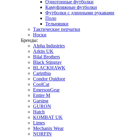
Однотонные футболки
Камуфляжные футболки
Футболки с длинными рукавами
Поло
Тельняшки
Тактические перчатки
Носки
Бренды:
Alpha Industries
Arktis UK
Bilal Brothers
Black Stingray
BLACKHAWK
Carinthia
Condor Outdoor
CoolCat
EmersonGear
Entire M
Garsing
GURON
Hatch
KOMBAT UK
Limes
Mechanix Wear
NORFIN