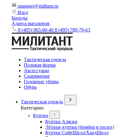
manager@militant.ru
Вход
Бренды
Адреса магазинов
8 (495) 965-60-40
8 (495) 789-79-63
Тактическая одежда
Полевая форма
Аксессуары
Снаряжение
Головные уборы
Обувь
Тактическая одежда
Категории:
Куртки
Куртки Аляски
Лётные куртки (бомбер и пилот)
Куртки СофтШелл/ХардШелл