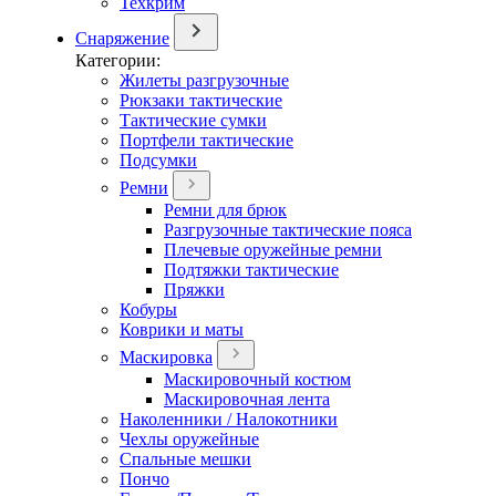
Техкрим
Снаряжение
Категории:
Жилеты разгрузочные
Рюкзаки тактические
Тактические сумки
Портфели тактические
Подсумки
Ремни
Ремни для брюк
Разгрузочные тактические пояса
Плечевые оружейные ремни
Подтяжки тактические
Пряжки
Кобуры
Коврики и маты
Маскировка
Маскировочный костюм
Маскировочная лента
Наколенники / Налокотники
Чехлы оружейные
Спальные мешки
Пончо