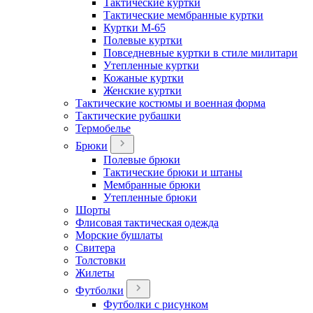
Тактические куртки
Тактические мембранные куртки
Куртки М-65
Полевые куртки
Повседневные куртки в стиле милитари
Утепленные куртки
Кожаные куртки
Женские куртки
Тактические костюмы и военная форма
Тактические рубашки
Термобелье
Брюки
Полевые брюки
Тактические брюки и штаны
Мембранные брюки
Утепленные брюки
Шорты
Флисовая тактическая одежда
Морские бушлаты
Свитера
Толстовки
Жилеты
Футболки
Футболки с рисунком