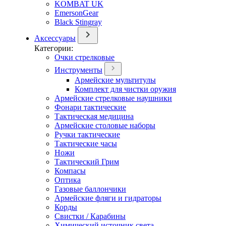
KOMBAT UK
EmersonGear
Black Stingray
Аксессуары
Категории:
Очки стрелковые
Инструменты
Армейские мультитулы
Комплект для чистки оружия
Армейские стрелковые наушники
Фонари тактические
Тактическая медицина
Армейские столовые наборы
Ручки тактические
Тактические часы
Ножи
Тактический Грим
Компасы
Оптика
Газовые баллончики
Армейские фляги и гидраторы
Корды
Свистки / Карабины
Химический источник света