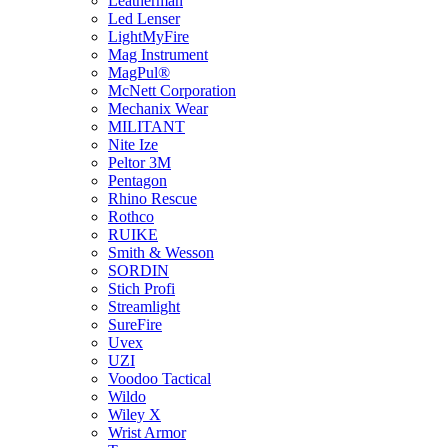
Leatherman
Led Lenser
LightMyFire
Mag Instrument
MagPul®
McNett Corporation
Mechanix Wear
MILITANT
Nite Ize
Peltor 3M
Pentagon
Rhino Rescue
Rothco
RUIKE
Smith & Wesson
SORDIN
Stich Profi
Streamlight
SureFire
Uvex
UZI
Voodoo Tactical
Wildo
Wiley X
Wrist Armor