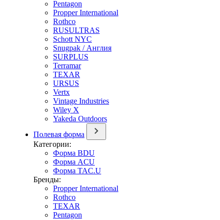
Pentagon
Propper International
Rothco
RUSULTRAS
Schott NYC
Snugpak / Англия
SURPLUS
Terramar
TEXAR
URSUS
Vertx
Vintage Industries
Wiley X
Yakeda Outdoors
Полевая форма
Категории:
Форма BDU
Форма ACU
Форма TAC.U
Бренды:
Propper International
Rothco
TEXAR
Pentagon