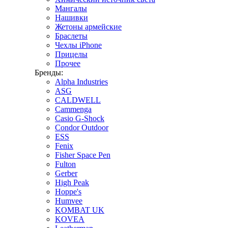
Мангалы
Нашивки
Жетоны армейские
Браслеты
Чехлы iPhone
Прицелы
Прочее
Бренды:
Alpha Industries
ASG
CALDWELL
Cammenga
Casio G-Shock
Condor Outdoor
ESS
Fenix
Fisher Space Pen
Fulton
Gerber
High Peak
Hoppe's
Humvee
KOMBAT UK
KOVEA