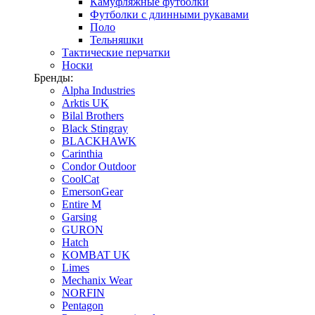
Камуфляжные футболки
Футболки с длинными рукавами
Поло
Тельняшки
Тактические перчатки
Носки
Бренды:
Alpha Industries
Arktis UK
Bilal Brothers
Black Stingray
BLACKHAWK
Carinthia
Condor Outdoor
CoolCat
EmersonGear
Entire M
Garsing
GURON
Hatch
KOMBAT UK
Limes
Mechanix Wear
NORFIN
Pentagon