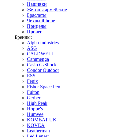
Нашивки
Жетоны армейские
Браслеты
Чехлы iPhone
Прицелы
Прочее
Бренды:
Alpha Industries
ASG
CALDWELL
Cammenga
Casio G-Shock
Condor Outdoor
ESS
Fenix
Fisher Space Pen
Fulton
Gerber
High Peak
Hoppe's
Humvee
KOMBAT UK
KOVEA
Leatherman
Led Lenser