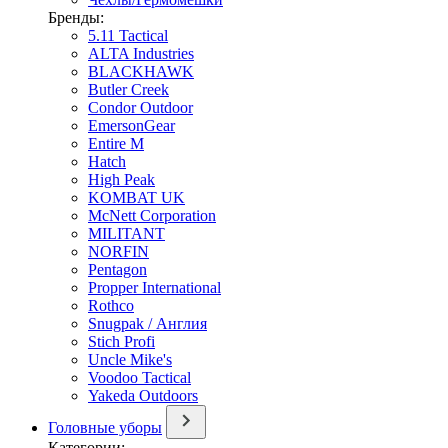
Бренды:
5.11 Tactical
ALTA Industries
BLACKHAWK
Butler Creek
Condor Outdoor
EmersonGear
Entire M
Hatch
High Peak
KOMBAT UK
McNett Corporation
MILITANT
NORFIN
Pentagon
Propper International
Rothco
Snugpak / Англия
Stich Profi
Uncle Mike's
Voodoo Tactical
Yakeda Outdoors
Головные уборы
Категории: