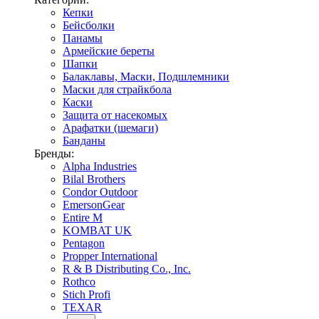
Кепки
Бейсболки
Панамы
Армейские береты
Шапки
Балаклавы, Маски, Подшлемники
Маски для страйкбола
Каски
Защита от насекомых
Арафатки (шемаги)
Банданы
Бренды:
Alpha Industries
Bilal Brothers
Condor Outdoor
EmersonGear
Entire M
KOMBAT UK
Pentagon
Propper International
R & B Distributing Co., Inc.
Rothco
Stich Profi
TEXAR