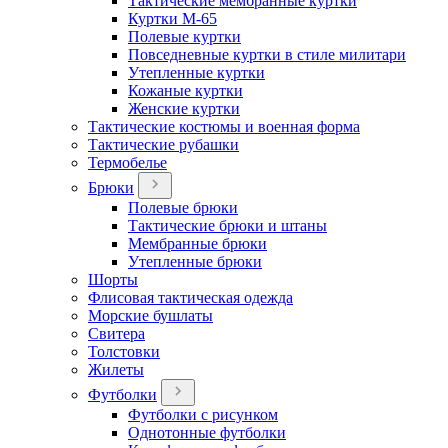
Тактические мембранные куртки
Куртки М-65
Полевые куртки
Повседневные куртки в стиле милитари
Утепленные куртки
Кожаные куртки
Женские куртки
Тактические костюмы и военная форма
Тактические рубашки
Термобелье
Брюки
Полевые брюки
Тактические брюки и штаны
Мембранные брюки
Утепленные брюки
Шорты
Флисовая тактическая одежда
Морские бушлаты
Свитера
Толстовки
Жилеты
Футболки
Футболки с рисунком
Однотонные футболки