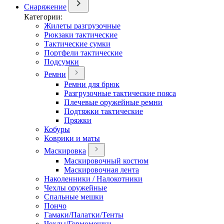
Снаряжение
Категории:
Жилеты разгрузочные
Рюкзаки тактические
Тактические сумки
Портфели тактические
Подсумки
Ремни
Ремни для брюк
Разгрузочные тактические пояса
Плечевые оружейные ремни
Подтяжки тактические
Пряжки
Кобуры
Коврики и маты
Маскировка
Маскировочный костюм
Маскировочная лента
Наколенники / Налокотники
Чехлы оружейные
Спальные мешки
Пончо
Гамаки/Палатки/Тенты
Чехлы/Гермомешки