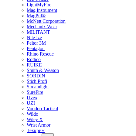
LightMyFire
Mag Instrument
MagPul®
McNett Corporation
Mechanix Wear
MILITANT
Nite Ize
Peltor 3M
Pentagon
Rhino Rescue
Rothco
RUIKE
Smith & Wesson
SORDIN
Stich Profi
Streamlight
SureFire
Uvex
UZI
Voodoo Tactical
Wildo
Wiley X
Wrist Armor
Техкрим