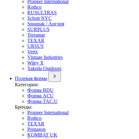
Propper International
Rothco
RUSULTRAS
Schott NYC
Snugpak / Англия
SURPLUS
Terramar
TEXAR
URSUS
Vertx
Vintage Industries
Wiley X
Yakeda Outdoors
Полевая форма
Категории:
Форма BDU
Форма ACU
Форма TAC.U
Бренды:
Propper International
Rothco
TEXAR
Pentagon
KOMBAT UK