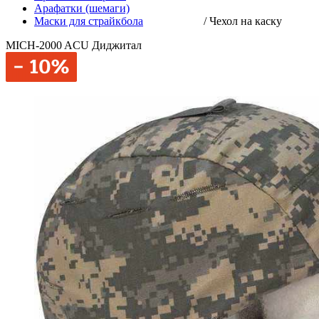
Арафатки (шемаги)
Маски для страйкбола
/
Чехол на каску
MICH-2000 ACU Диджитал