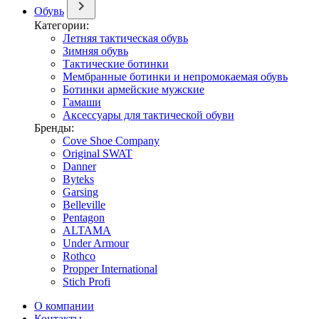
Обувь
Категории:
Летняя тактическая обувь
Зимняя обувь
Тактические ботинки
Мембранные ботинки и непромокаемая обувь
Ботинки армейские мужские
Гамаши
Аксессуары для тактической обуви
Бренды:
Cove Shoe Company
Original SWAT
Danner
Byteks
Garsing
Belleville
Pentagon
ALTAMA
Under Armour
Rothco
Propper International
Stich Profi
О компании
Контакты