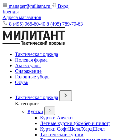
manager@militant.ru
Вход
Бренды
Адреса магазинов
8 (495) 965-60-40
8 (495) 789-79-63
Тактическая одежда
Полевая форма
Аксессуары
Снаряжение
Головные уборы
Обувь
Тактическая одежда
Категории:
Куртки
Куртки Аляски
Лётные куртки (бомбер и пилот)
Куртки СофтШелл/ХардШелл
Тактические куртки