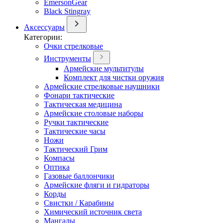
EmersonGear
Black Stingray
Аксессуары
Категории:
Очки стрелковые
Инструменты
Армейские мультитулы
Комплект для чистки оружия
Армейские стрелковые наушники
Фонари тактические
Тактическая медицина
Армейские столовые наборы
Ручки тактические
Тактические часы
Ножи
Тактический Грим
Компасы
Оптика
Газовые баллончики
Армейские фляги и гидраторы
Корды
Свистки / Карабины
Химический источник света
Мангалы