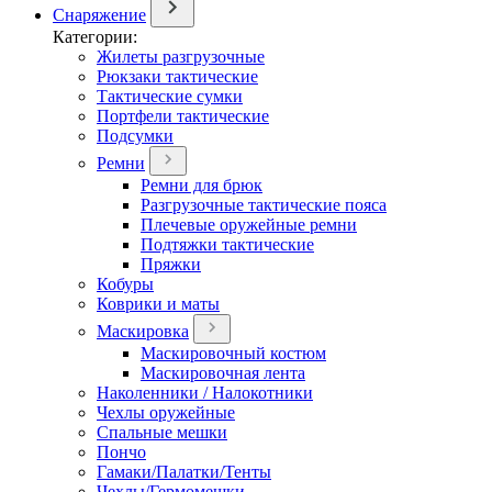
Снаряжение
Категории:
Жилеты разгрузочные
Рюкзаки тактические
Тактические сумки
Портфели тактические
Подсумки
Ремни
Ремни для брюк
Разгрузочные тактические пояса
Плечевые оружейные ремни
Подтяжки тактические
Пряжки
Кобуры
Коврики и маты
Маскировка
Маскировочный костюм
Маскировочная лента
Наколенники / Налокотники
Чехлы оружейные
Спальные мешки
Пончо
Гамаки/Палатки/Тенты
Чехлы/Гермомешки