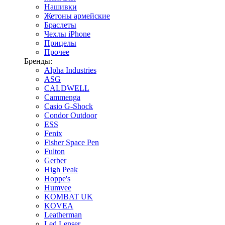
Нашивки
Жетоны армейские
Браслеты
Чехлы iPhone
Прицелы
Прочее
Бренды:
Alpha Industries
ASG
CALDWELL
Cammenga
Casio G-Shock
Condor Outdoor
ESS
Fenix
Fisher Space Pen
Fulton
Gerber
High Peak
Hoppe's
Humvee
KOMBAT UK
KOVEA
Leatherman
Led Lenser