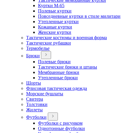
Тактические мембранные куртки
Куртки М-65
Полевые куртки
Повседневные куртки в стиле милитари
Утепленные куртки
Кожаные куртки
Женские куртки
Тактические костюмы и военная форма
Тактические рубашки
Термобелье
Брюки
Полевые брюки
Тактические брюки и штаны
Мембранные брюки
Утепленные брюки
Шорты
Флисовая тактическая одежда
Морские бушлаты
Свитера
Толстовки
Жилеты
Футболки
Футболки с рисунком
Однотонные футболки