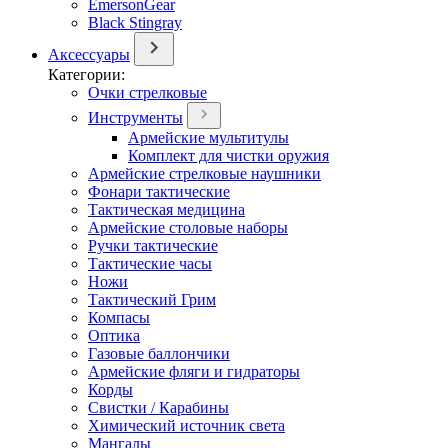
EmersonGear
Black Stingray
Аксессуары
Категории:
Очки стрелковые
Инструменты
Армейские мультитулы
Комплект для чистки оружия
Армейские стрелковые наушники
Фонари тактические
Тактическая медицина
Армейские столовые наборы
Ручки тактические
Тактические часы
Ножи
Тактический Грим
Компасы
Оптика
Газовые баллончики
Армейские фляги и гидраторы
Корды
Свистки / Карабины
Химический источник света
Мангалы