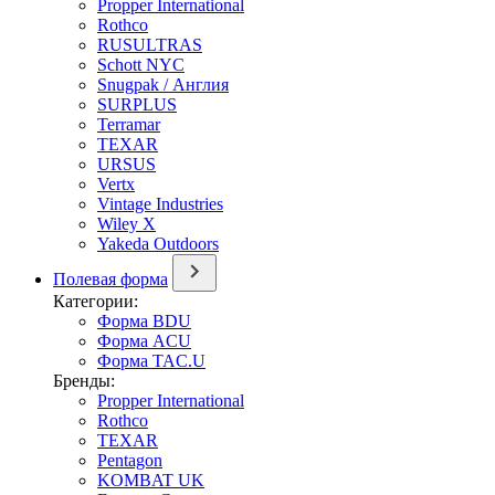
Propper International
Rothco
RUSULTRAS
Schott NYC
Snugpak / Англия
SURPLUS
Terramar
TEXAR
URSUS
Vertx
Vintage Industries
Wiley X
Yakeda Outdoors
Полевая форма
Категории:
Форма BDU
Форма ACU
Форма TAC.U
Бренды:
Propper International
Rothco
TEXAR
Pentagon
KOMBAT UK