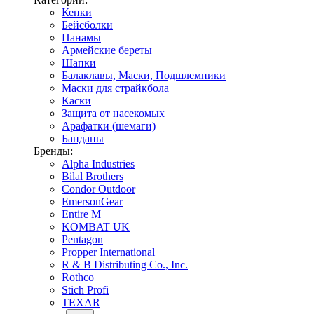
Кепки
Бейсболки
Панамы
Армейские береты
Шапки
Балаклавы, Маски, Подшлемники
Маски для страйкбола
Каски
Защита от насекомых
Арафатки (шемаги)
Банданы
Бренды:
Alpha Industries
Bilal Brothers
Condor Outdoor
EmersonGear
Entire M
KOMBAT UK
Pentagon
Propper International
R & B Distributing Co., Inc.
Rothco
Stich Profi
TEXAR