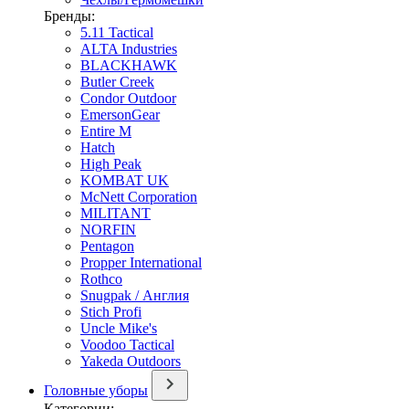
Бренды:
5.11 Tactical
ALTA Industries
BLACKHAWK
Butler Creek
Condor Outdoor
EmersonGear
Entire M
Hatch
High Peak
KOMBAT UK
McNett Corporation
MILITANT
NORFIN
Pentagon
Propper International
Rothco
Snugpak / Англия
Stich Profi
Uncle Mike's
Voodoo Tactical
Yakeda Outdoors
Головные уборы
Категории: