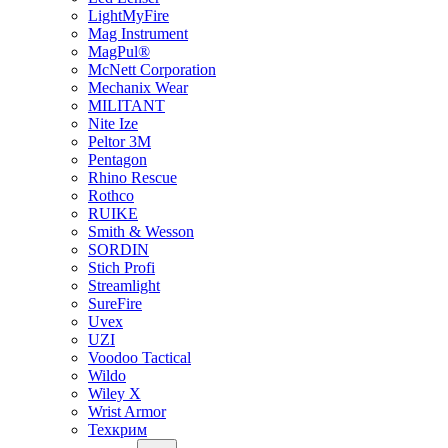
LightMyFire
Mag Instrument
MagPul®
McNett Corporation
Mechanix Wear
MILITANT
Nite Ize
Peltor 3M
Pentagon
Rhino Rescue
Rothco
RUIKE
Smith & Wesson
SORDIN
Stich Profi
Streamlight
SureFire
Uvex
UZI
Voodoo Tactical
Wildo
Wiley X
Wrist Armor
Техкрим