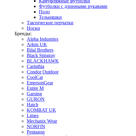
Камуфляжные футболки
Футболки с длинными рукавами
Поло
Тельняшки
Тактические перчатки
Носки
Бренды:
Alpha Industries
Arktis UK
Bilal Brothers
Black Stingray
BLACKHAWK
Carinthia
Condor Outdoor
CoolCat
EmersonGear
Entire M
Garsing
GURON
Hatch
KOMBAT UK
Limes
Mechanix Wear
NORFIN
Pentagon