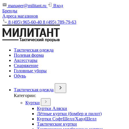
manager@militant.ru
Вход
Бренды
Адреса магазинов
8 (495) 965-60-40
8 (495) 789-79-63
Тактическая одежда
Полевая форма
Аксессуары
Снаряжение
Головные уборы
Обувь
Тактическая одежда
Категории:
Куртки
Куртки Аляски
Лётные куртки (бомбер и пилот)
Куртки СофтШелл/ХардШелл
Тактические куртки