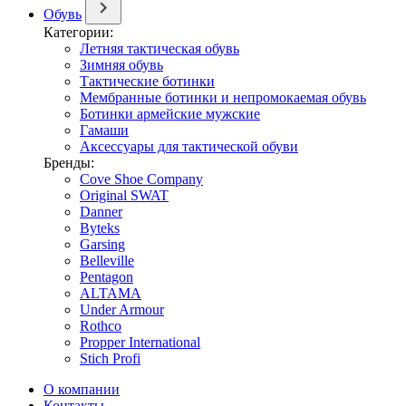
Обувь
Категории:
Летняя тактическая обувь
Зимняя обувь
Тактические ботинки
Мембранные ботинки и непромокаемая обувь
Ботинки армейские мужские
Гамаши
Аксессуары для тактической обуви
Бренды:
Cove Shoe Company
Original SWAT
Danner
Byteks
Garsing
Belleville
Pentagon
ALTAMA
Under Armour
Rothco
Propper International
Stich Profi
О компании
Контакты