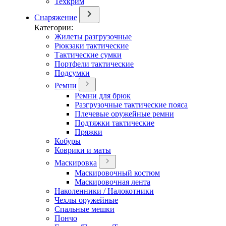
Техкрим
Снаряжение
Категории:
Жилеты разгрузочные
Рюкзаки тактические
Тактические сумки
Портфели тактические
Подсумки
Ремни
Ремни для брюк
Разгрузочные тактические пояса
Плечевые оружейные ремни
Подтяжки тактические
Пряжки
Кобуры
Коврики и маты
Маскировка
Маскировочный костюм
Маскировочная лента
Наколенники / Налокотники
Чехлы оружейные
Спальные мешки
Пончо