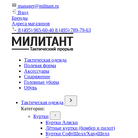
manager@militant.ru
Вход
Бренды
Адреса магазинов
8 (495) 965-60-40
8 (495) 789-79-63
Тактическая одежда
Полевая форма
Аксессуары
Снаряжение
Головные уборы
Обувь
Тактическая одежда
Категории:
Куртки
Куртки Аляски
Лётные куртки (бомбер и пилот)
Куртки СофтШелл/ХардШелл