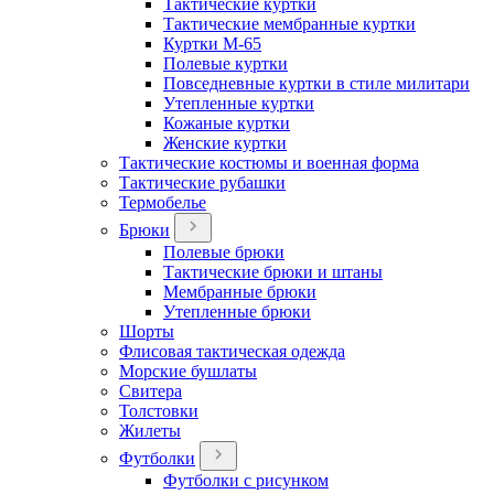
Тактические куртки
Тактические мембранные куртки
Куртки М-65
Полевые куртки
Повседневные куртки в стиле милитари
Утепленные куртки
Кожаные куртки
Женские куртки
Тактические костюмы и военная форма
Тактические рубашки
Термобелье
Брюки
Полевые брюки
Тактические брюки и штаны
Мембранные брюки
Утепленные брюки
Шорты
Флисовая тактическая одежда
Морские бушлаты
Свитера
Толстовки
Жилеты
Футболки
Футболки с рисунком