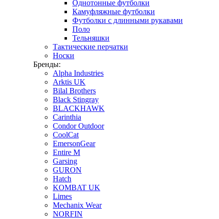
Однотонные футболки
Камуфляжные футболки
Футболки с длинными рукавами
Поло
Тельняшки
Тактические перчатки
Носки
Бренды:
Alpha Industries
Arktis UK
Bilal Brothers
Black Stingray
BLACKHAWK
Carinthia
Condor Outdoor
CoolCat
EmersonGear
Entire M
Garsing
GURON
Hatch
KOMBAT UK
Limes
Mechanix Wear
NORFIN