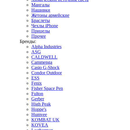
Мангалы
Нашивки
Жетоны армейские
Браслеты
Чехлы iPhone
Прицелы
Прочее
Бренды:
Alpha Industries
ASG
CALDWELL
Cammenga
Casio G-Shock
Condor Outdoor
ESS
Fenix
Fisher Space Pen
Fulton
Gerber
High Peak
Hoppe's
Humvee
KOMBAT UK
KOVEA