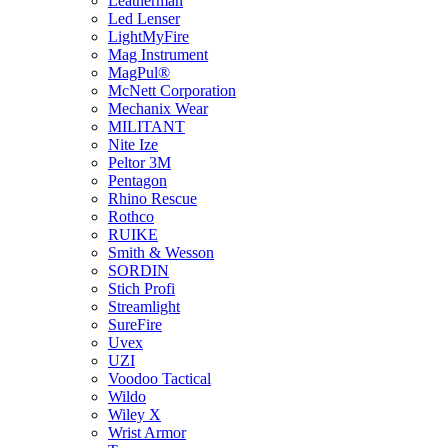
Leatherman
Led Lenser
LightMyFire
Mag Instrument
MagPul®
McNett Corporation
Mechanix Wear
MILITANT
Nite Ize
Peltor 3M
Pentagon
Rhino Rescue
Rothco
RUIKE
Smith & Wesson
SORDIN
Stich Profi
Streamlight
SureFire
Uvex
UZI
Voodoo Tactical
Wildo
Wiley X
Wrist Armor