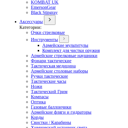
KOMBAT UK
EmersonGear
Black Stingray
Аксессуары
Категории:
Очки стрелковые
Инструменты
Армейские мультитулы
Комплект для чистки оружия
Армейские стрелковые наушники
Фонари тактические
Тактическая медицина
Армейские столовые наборы
Ручки тактические
Тактические часы
Ножи
Тактический Грим
Компасы
Оптика
Газовые баллончики
Армейские фляги и гидраторы
Корды
Свистки / Карабины
Химический источник света