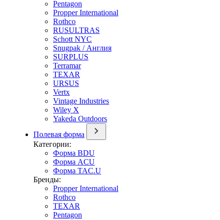
Pentagon
Propper International
Rothco
RUSULTRAS
Schott NYC
Snugpak / Англия
SURPLUS
Terramar
TEXAR
URSUS
Vertx
Vintage Industries
Wiley X
Yakeda Outdoors
Полевая форма
Категории:
Форма BDU
Форма ACU
Форма TAC.U
Бренды:
Propper International
Rothco
TEXAR
Pentagon