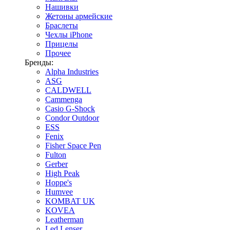
Нашивки
Жетоны армейские
Браслеты
Чехлы iPhone
Прицелы
Прочее
Бренды:
Alpha Industries
ASG
CALDWELL
Cammenga
Casio G-Shock
Condor Outdoor
ESS
Fenix
Fisher Space Pen
Fulton
Gerber
High Peak
Hoppe's
Humvee
KOMBAT UK
KOVEA
Leatherman
Led Lenser