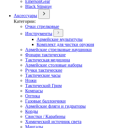
EmersonGear
Black Stingray
Аксессуары
Категории:
Очки стрелковые
Инструменты
Армейские мультитулы
Комплект для чистки оружия
Армейские стрелковые наушники
Фонари тактические
Тактическая медицина
Армейские столовые наборы
Ручки тактические
Тактические часы
Ножи
Тактический Грим
Компасы
Оптика
Газовые баллончики
Армейские фляги и гидраторы
Корды
Свистки / Карабины
Химический источник света
Мангалы