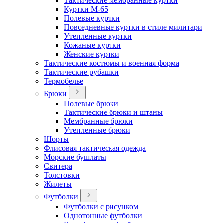
Тактические мембранные куртки
Куртки М-65
Полевые куртки
Повседневные куртки в стиле милитари
Утепленные куртки
Кожаные куртки
Женские куртки
Тактические костюмы и военная форма
Тактические рубашки
Термобелье
Брюки
Полевые брюки
Тактические брюки и штаны
Мембранные брюки
Утепленные брюки
Шорты
Флисовая тактическая одежда
Морские бушлаты
Свитера
Толстовки
Жилеты
Футболки
Футболки с рисунком
Однотонные футболки