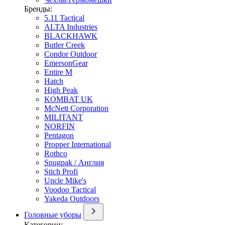
Бренды:
5.11 Tactical
ALTA Industries
BLACKHAWK
Butler Creek
Condor Outdoor
EmersonGear
Entire M
Hatch
High Peak
KOMBAT UK
McNett Corporation
MILITANT
NORFIN
Pentagon
Propper International
Rothco
Snugpak / Англия
Stich Profi
Uncle Mike's
Voodoo Tactical
Yakeda Outdoors
Головные уборы
Категории: