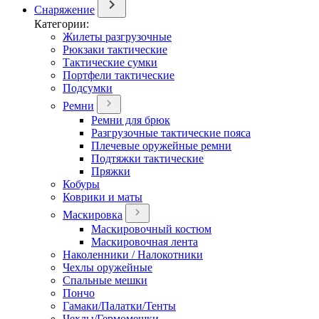
Снаряжение
Категории:
Жилеты разгрузочные
Рюкзаки тактические
Тактические сумки
Портфели тактические
Подсумки
Ремни
Ремни для брюк
Разгрузочные тактические пояса
Плечевые оружейные ремни
Подтяжки тактические
Пряжки
Кобуры
Коврики и маты
Маскировка
Маскировочный костюм
Маскировочная лента
Наколенники / Налокотники
Чехлы оружейные
Спальные мешки
Пончо
Гамаки/Палатки/Тенты
Чехлы/Гермомешки