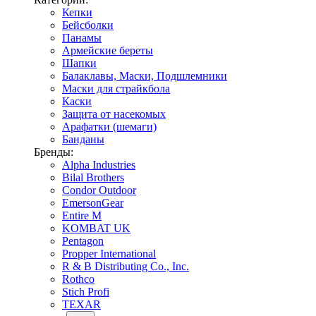
Кепки
Бейсболки
Панамы
Армейские береты
Шапки
Балаклавы, Маски, Подшлемники
Маски для страйкбола
Каски
Защита от насекомых
Арафатки (шемаги)
Банданы
Бренды:
Alpha Industries
Bilal Brothers
Condor Outdoor
EmersonGear
Entire M
KOMBAT UK
Pentagon
Propper International
R & B Distributing Co., Inc.
Rothco
Stich Profi
TEXAR