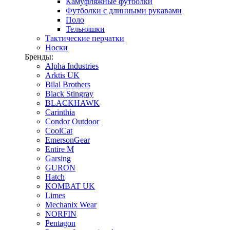
Камуфляжные футболки
Футболки с длинными рукавами
Поло
Тельняшки
Тактические перчатки
Носки
Бренды:
Alpha Industries
Arktis UK
Bilal Brothers
Black Stingray
BLACKHAWK
Carinthia
Condor Outdoor
CoolCat
EmersonGear
Entire M
Garsing
GURON
Hatch
KOMBAT UK
Limes
Mechanix Wear
NORFIN
Pentagon