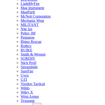
LightMyFire
Mag Instrument
MagPul®
McNett Corporation
Mechanix Wear
MILITANT
Nite Ize
Peltor 3M
Pentagon
Rhino Rescue
Rothco
RUIKE
Smith & Wesson
SORDIN
Stich Profi
Streamlight
SureFire
Uvex
UZI
Voodoo Tactical
Wildo
Wiley X
Wrist Armor
Техкрим