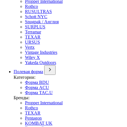
Propper International
Rothco
RUSULTRAS
Schott NYC
Snugpak / Англия
SURPLUS
Terramar
TEXAR
URSUS
Vertx
Vintage Industries
Wiley X
Yakeda Outdoors
Полевая форма
Категории:
Форма BDU
Форма ACU
Форма TAC.U
Бренды:
Propper International
Rothco
TEXAR
Pentagon
KOMBAT UK