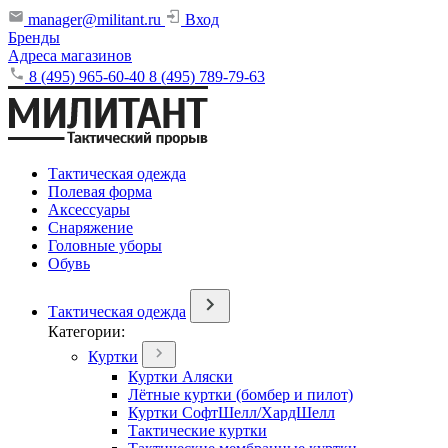
manager@militant.ru
Вход
Бренды
Адреса магазинов
8 (495) 965-60-40
8 (495) 789-79-63
Тактическая одежда
Полевая форма
Аксессуары
Снаряжение
Головные уборы
Обувь
Тактическая одежда
Категории:
Куртки
Куртки Аляски
Лётные куртки (бомбер и пилот)
Куртки СофтШелл/ХардШелл
Тактические куртки