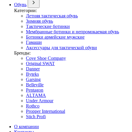
Обувь
Категории:
Летняя тактическая обувь
Зимняя обувь
Тактические ботинки
Мембранные ботинки и непромокаемая обувь
Ботинки армейские мужские
Гамаши
Аксессуары для тактической обуви
Бренды:
Cove Shoe Company
Original SWAT
Danner
Byteks
Garsing
Belleville
Pentagon
ALTAMA
Under Armour
Rothco
Propper International
Stich Profi
О компании
Контакты