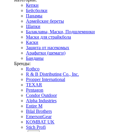
Кепки
Бейсболки
Панамы
Армейские береты
Шапки
Балаклавы, Маски, Подшлемники
Маски для страйкбола
Каски
Защита от насекомых
Арафатки (шемаги)
Банданы
Бренды:
Rothco
R & B Distributing Co., Inc.
Propper International
TEXAR
Pentagon
Condor Outdoor
Alpha Industries
Entire M
Bilal Brothers
EmersonGear
KOMBAT UK
Stich Profi