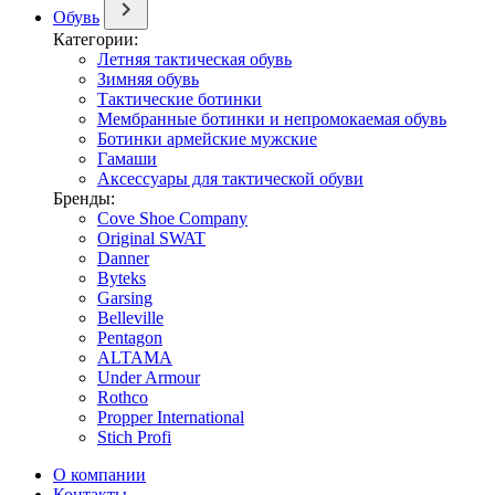
Обувь
Категории:
Летняя тактическая обувь
Зимняя обувь
Тактические ботинки
Мембранные ботинки и непромокаемая обувь
Ботинки армейские мужские
Гамаши
Аксессуары для тактической обуви
Бренды:
Cove Shoe Company
Original SWAT
Danner
Byteks
Garsing
Belleville
Pentagon
ALTAMA
Under Armour
Rothco
Propper International
Stich Profi
О компании
Контакты