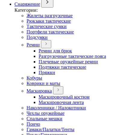
Снаряжение
Категории:
Жилеты разгрузочные
Рюкзаки тактические
Тактические сумки
Портфели тактические
Подсумки
Ремни
Ремни для брюк
Разгрузочные тактические пояса
Плечевые оружейные ремни
Подтяжки тактические
Пряжки
Кобуры
Коврики и маты
Маскировка
Маскировочный костюм
Маскировочная лента
Наколенники / Налокотники
Чехлы оружейные
Спальные мешки
Пончо
Гамаки/Палатки/Тенты
Чехлы/Гермомешки