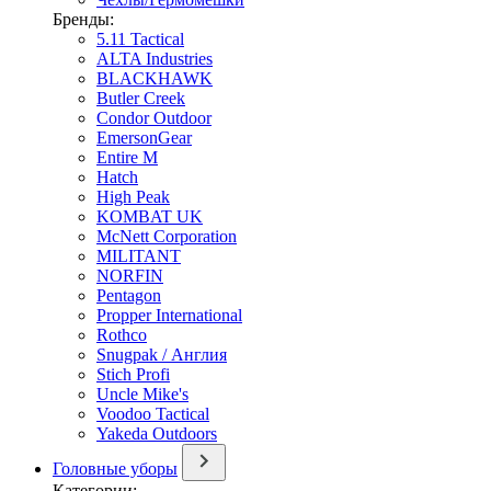
Бренды:
5.11 Tactical
ALTA Industries
BLACKHAWK
Butler Creek
Condor Outdoor
EmersonGear
Entire M
Hatch
High Peak
KOMBAT UK
McNett Corporation
MILITANT
NORFIN
Pentagon
Propper International
Rothco
Snugpak / Англия
Stich Profi
Uncle Mike's
Voodoo Tactical
Yakeda Outdoors
Головные уборы
Категории: