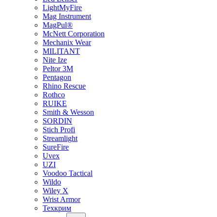
LightMyFire
Mag Instrument
MagPul®
McNett Corporation
Mechanix Wear
MILITANT
Nite Ize
Peltor 3M
Pentagon
Rhino Rescue
Rothco
RUIKE
Smith & Wesson
SORDIN
Stich Profi
Streamlight
SureFire
Uvex
UZI
Voodoo Tactical
Wildo
Wiley X
Wrist Armor
Техкрим