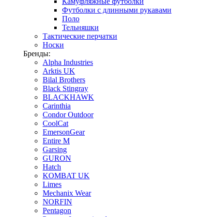
Камуфляжные футболки
Футболки с длинными рукавами
Поло
Тельняшки
Тактические перчатки
Носки
Бренды:
Alpha Industries
Arktis UK
Bilal Brothers
Black Stingray
BLACKHAWK
Carinthia
Condor Outdoor
CoolCat
EmersonGear
Entire M
Garsing
GURON
Hatch
KOMBAT UK
Limes
Mechanix Wear
NORFIN
Pentagon