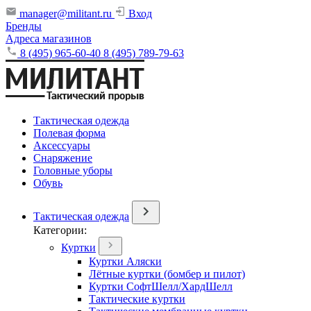
manager@militant.ru
Вход
Бренды
Адреса магазинов
8 (495) 965-60-40
8 (495) 789-79-63
Тактическая одежда
Полевая форма
Аксессуары
Снаряжение
Головные уборы
Обувь
Тактическая одежда
Категории:
Куртки
Куртки Аляски
Лётные куртки (бомбер и пилот)
Куртки СофтШелл/ХардШелл
Тактические куртки