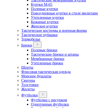
Тактические мембранные куртки
Куртки М-65
Полевые куртки
Повседневные куртки в стиле милитари
Утепленные куртки
Кожаные куртки
Женские куртки
Тактические костюмы и военная форма
Тактические рубашки
Термобелье
Брюки
Полевые брюки
Тактические брюки и штаны
Мембранные брюки
Утепленные брюки
Шорты
Флисовая тактическая одежда
Морские бушлаты
Свитера
Толстовки
Жилеты
Футболки
Футболки с рисунком
Однотонные футболки