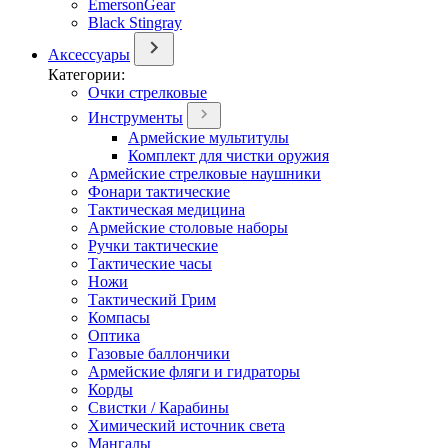
EmersonGear
Black Stingray
Аксессуары
Категории:
Очки стрелковые
Инструменты
Армейские мультитулы
Комплект для чистки оружия
Армейские стрелковые наушники
Фонари тактические
Тактическая медицина
Армейские столовые наборы
Ручки тактические
Тактические часы
Ножи
Тактический Грим
Компасы
Оптика
Газовые баллончики
Армейские фляги и гидраторы
Корды
Свистки / Карабины
Химический источник света
Мангалы