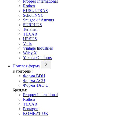
Propper International
Rothco
RUSULTRAS
Schott NYC
Snugpak / Англия
SURPLUS
Terramar
TEXAR
URSUS
Vertx
Vintage Industries
Wiley X
Yakeda Outdoors
Полевая форма
Категории:
Форма BDU
Форма ACU
Форма TAC.U
Бренды:
Propper International
Rothco
TEXAR
Pentagon
KOMBAT UK