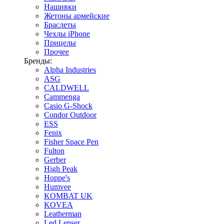
Нашивки
Жетоны армейские
Браслеты
Чехлы iPhone
Прицелы
Прочее
Бренды:
Alpha Industries
ASG
CALDWELL
Cammenga
Casio G-Shock
Condor Outdoor
ESS
Fenix
Fisher Space Pen
Fulton
Gerber
High Peak
Hoppe's
Humvee
KOMBAT UK
KOVEA
Leatherman
Led Lenser