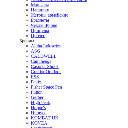
Мангалы
Нашивки
Жетоны армейские
Браслеты
Чехлы iPhone
Прицелы
Прочее
Бренды:
Alpha Industries
ASG
CALDWELL
Cammenga
Casio G-Shock
Condor Outdoor
ESS
Fenix
Fisher Space Pen
Fulton
Gerber
High Peak
Hoppe's
Humvee
KOMBAT UK
KOVEA