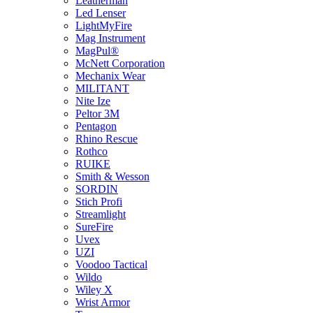
Leatherman
Led Lenser
LightMyFire
Mag Instrument
MagPul®
McNett Corporation
Mechanix Wear
MILITANT
Nite Ize
Peltor 3M
Pentagon
Rhino Rescue
Rothco
RUIKE
Smith & Wesson
SORDIN
Stich Profi
Streamlight
SureFire
Uvex
UZI
Voodoo Tactical
Wildo
Wiley X
Wrist Armor