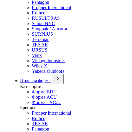
Pentagon
Propper International
Rothco
RUSULTRAS
Schott NYC
Snugpak / Англия
SURPLUS
Terramar
TEXAR
URSUS
Vertx
Vintage Industries
Wiley X
Yakeda Outdoors
Полевая форма
Категории:
Форма BDU
Форма ACU
Форма TAC.U
Бренды:
Propper International
Rothco
TEXAR
Pentagon