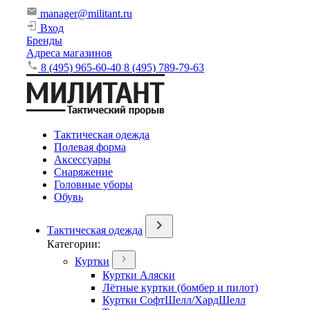
manager@militant.ru
Вход
Бренды
Адреса магазинов
8 (495) 965-60-40
8 (495) 789-79-63
Тактическая одежда
Полевая форма
Аксессуары
Снаряжение
Головные уборы
Обувь
Тактическая одежда
Категории:
Куртки
Куртки Аляски
Лётные куртки (бомбер и пилот)
Куртки СофтШелл/ХардШелл