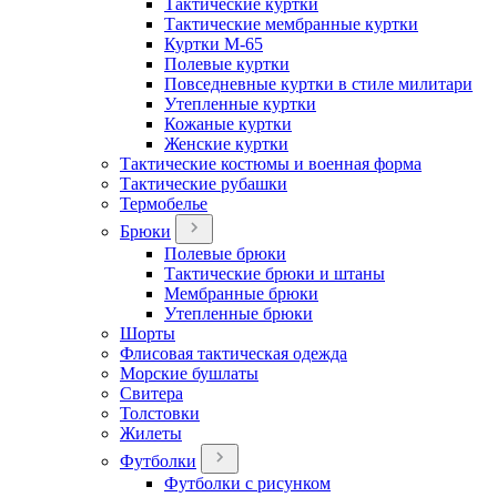
Тактические куртки
Тактические мембранные куртки
Куртки М-65
Полевые куртки
Повседневные куртки в стиле милитари
Утепленные куртки
Кожаные куртки
Женские куртки
Тактические костюмы и военная форма
Тактические рубашки
Термобелье
Брюки
Полевые брюки
Тактические брюки и штаны
Мембранные брюки
Утепленные брюки
Шорты
Флисовая тактическая одежда
Морские бушлаты
Свитера
Толстовки
Жилеты
Футболки
Футболки с рисунком