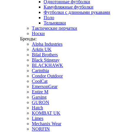
Однотонные футболки
Камуфляжные футболки
Футболки с длинными рукавами
Поло
Тельняшки
Тактические перчатки
Носки
Бренды:
Alpha Industries
Arktis UK
Bilal Brothers
Black Stingray
BLACKHAWK
Carinthia
Condor Outdoor
CoolCat
EmersonGear
Entire M
Garsing
GURON
Hatch
KOMBAT UK
Limes
Mechanix Wear
NORFIN