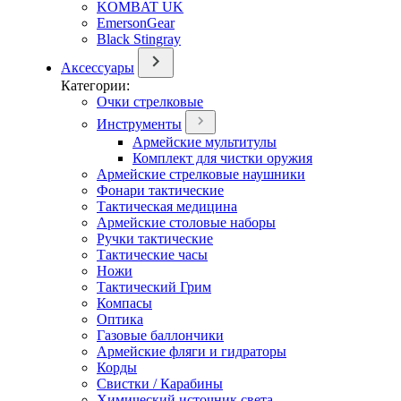
KOMBAT UK
EmersonGear
Black Stingray
Аксессуары
Категории:
Очки стрелковые
Инструменты
Армейские мультитулы
Комплект для чистки оружия
Армейские стрелковые наушники
Фонари тактические
Тактическая медицина
Армейские столовые наборы
Ручки тактические
Тактические часы
Ножи
Тактический Грим
Компасы
Оптика
Газовые баллончики
Армейские фляги и гидраторы
Корды
Свистки / Карабины
Химический источник света