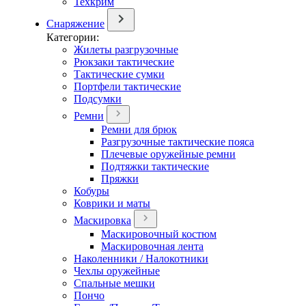
Техкрим
Снаряжение
Категории:
Жилеты разгрузочные
Рюкзаки тактические
Тактические сумки
Портфели тактические
Подсумки
Ремни
Ремни для брюк
Разгрузочные тактические пояса
Плечевые оружейные ремни
Подтяжки тактические
Пряжки
Кобуры
Коврики и маты
Маскировка
Маскировочный костюм
Маскировочная лента
Наколенники / Налокотники
Чехлы оружейные
Спальные мешки
Пончо