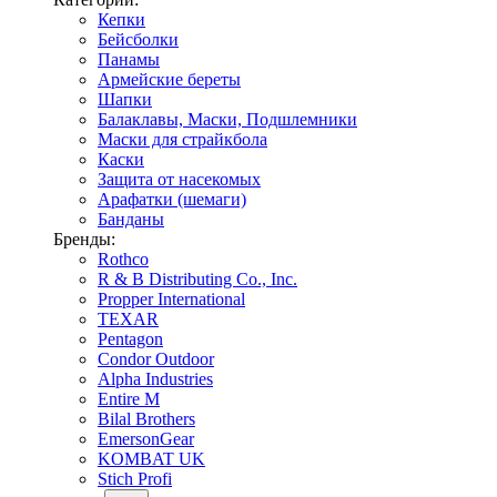
Кепки
Бейсболки
Панамы
Армейские береты
Шапки
Балаклавы, Маски, Подшлемники
Маски для страйкбола
Каски
Защита от насекомых
Арафатки (шемаги)
Банданы
Бренды:
Rothco
R & B Distributing Co., Inc.
Propper International
TEXAR
Pentagon
Condor Outdoor
Alpha Industries
Entire M
Bilal Brothers
EmersonGear
KOMBAT UK
Stich Profi