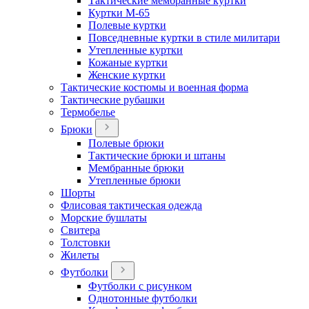
Тактические мембранные куртки
Куртки М-65
Полевые куртки
Повседневные куртки в стиле милитари
Утепленные куртки
Кожаные куртки
Женские куртки
Тактические костюмы и военная форма
Тактические рубашки
Термобелье
Брюки
Полевые брюки
Тактические брюки и штаны
Мембранные брюки
Утепленные брюки
Шорты
Флисовая тактическая одежда
Морские бушлаты
Свитера
Толстовки
Жилеты
Футболки
Футболки с рисунком
Однотонные футболки