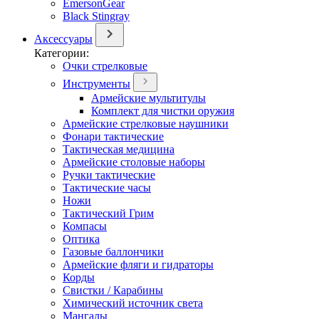
EmersonGear
Black Stingray
Аксессуары
Категории:
Очки стрелковые
Инструменты
Армейские мультитулы
Комплект для чистки оружия
Армейские стрелковые наушники
Фонари тактические
Тактическая медицина
Армейские столовые наборы
Ручки тактические
Тактические часы
Ножи
Тактический Грим
Компасы
Оптика
Газовые баллончики
Армейские фляги и гидраторы
Корды
Свистки / Карабины
Химический источник света
Мангалы