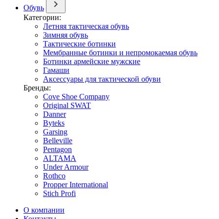
Обувь
Категории:
Летняя тактическая обувь
Зимняя обувь
Тактические ботинки
Мембранные ботинки и непромокаемая обувь
Ботинки армейские мужские
Гамаши
Аксессуары для тактической обуви
Бренды:
Cove Shoe Company
Original SWAT
Danner
Byteks
Garsing
Belleville
Pentagon
ALTAMA
Under Armour
Rothco
Propper International
Stich Profi
О компании
Контакты