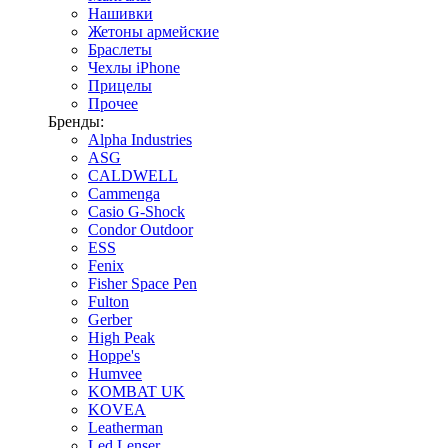
Нашивки
Жетоны армейские
Браслеты
Чехлы iPhone
Прицелы
Прочее
Бренды:
Alpha Industries
ASG
CALDWELL
Cammenga
Casio G-Shock
Condor Outdoor
ESS
Fenix
Fisher Space Pen
Fulton
Gerber
High Peak
Hoppe's
Humvee
KOMBAT UK
KOVEA
Leatherman
Led Lenser