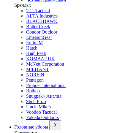
Бренды:
5.11 Tactical
ALTA Industries
BLACKHAWK
Butler Creek
Condor Outdoor
EmersonGear
Entire M
Hatch
High Peak
KOMBAT UK
McNett Corporation
MILITANT
NORFIN
Pentagon
Propper International
Rothco
Snugpak / Англия
Stich Profi
Uncle Mike's
Voodoo Tactical
Yakeda Outdoors
Головные уборы
Категории: