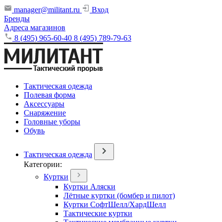
manager@militant.ru
Вход
Бренды
Адреса магазинов
8 (495) 965-60-40
8 (495) 789-79-63
Тактическая одежда
Полевая форма
Аксессуары
Снаряжение
Головные уборы
Обувь
Тактическая одежда
Категории:
Куртки
Куртки Аляски
Лётные куртки (бомбер и пилот)
Куртки СофтШелл/ХардШелл
Тактические куртки