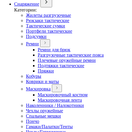
Снаряжение
Категории:
Жилеты разгрузочные
Рюкзаки тактические
Тактические сумки
Портфели тактические
Подсумки
Ремни
Ремни для брюк
Разгрузочные тактические пояса
Плечевые оружейные ремни
Подтяжки тактические
Пряжки
Кобуры
Коврики и маты
Маскировка
Маскировочный костюм
Маскировочная лента
Наколенники / Налокотники
Чехлы оружейные
Спальные мешки
Пончо
Гамаки/Палатки/Тенты
Чехлы/Гермомешки