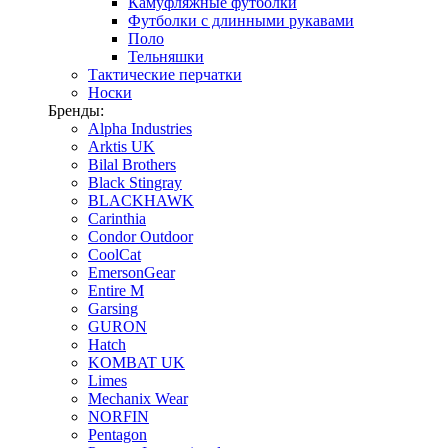
Камуфляжные футболки
Футболки с длинными рукавами
Поло
Тельняшки
Тактические перчатки
Носки
Бренды:
Alpha Industries
Arktis UK
Bilal Brothers
Black Stingray
BLACKHAWK
Carinthia
Condor Outdoor
CoolCat
EmersonGear
Entire M
Garsing
GURON
Hatch
KOMBAT UK
Limes
Mechanix Wear
NORFIN
Pentagon