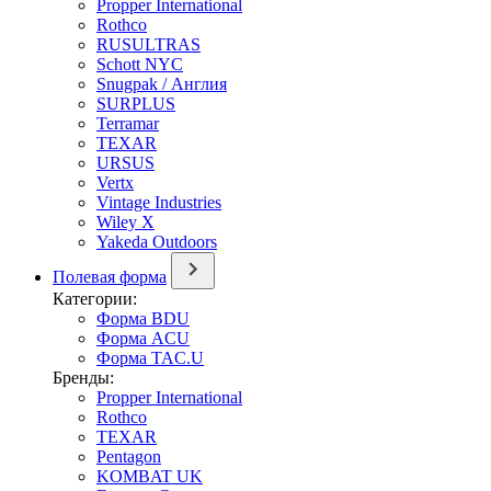
Propper International
Rothco
RUSULTRAS
Schott NYC
Snugpak / Англия
SURPLUS
Terramar
TEXAR
URSUS
Vertx
Vintage Industries
Wiley X
Yakeda Outdoors
Полевая форма
Категории:
Форма BDU
Форма ACU
Форма TAC.U
Бренды:
Propper International
Rothco
TEXAR
Pentagon
KOMBAT UK