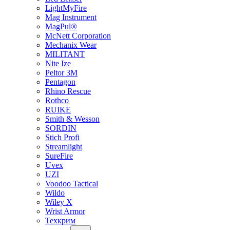
LightMyFire
Mag Instrument
MagPul®
McNett Corporation
Mechanix Wear
MILITANT
Nite Ize
Peltor 3M
Pentagon
Rhino Rescue
Rothco
RUIKE
Smith & Wesson
SORDIN
Stich Profi
Streamlight
SureFire
Uvex
UZI
Voodoo Tactical
Wildo
Wiley X
Wrist Armor
Техкрим