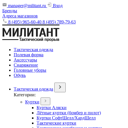
manager@militant.ru
Вход
Бренды
Адреса магазинов
8 (495) 965-60-40
8 (495) 789-79-63
Тактическая одежда
Полевая форма
Аксессуары
Снаряжение
Головные уборы
Обувь
Тактическая одежда
Категории:
Куртки
Куртки Аляски
Лётные куртки (бомбер и пилот)
Куртки СофтШелл/ХардШелл
Тактические куртки