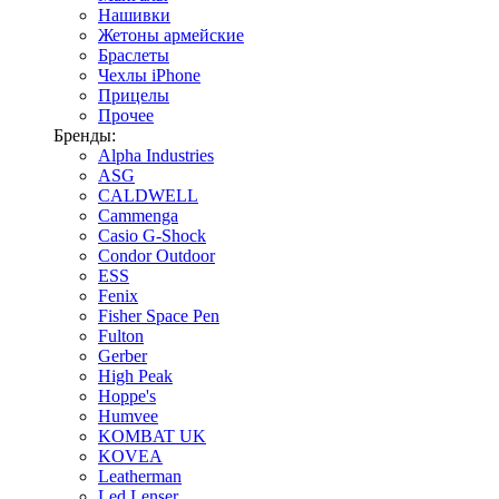
Нашивки
Жетоны армейские
Браслеты
Чехлы iPhone
Прицелы
Прочее
Бренды:
Alpha Industries
ASG
CALDWELL
Cammenga
Casio G-Shock
Condor Outdoor
ESS
Fenix
Fisher Space Pen
Fulton
Gerber
High Peak
Hoppe's
Humvee
KOMBAT UK
KOVEA
Leatherman
Led Lenser