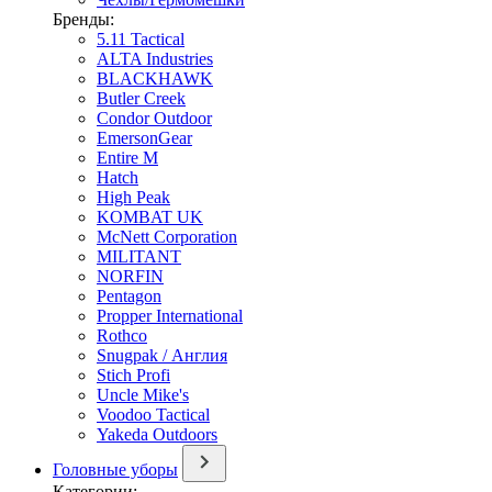
Бренды:
5.11 Tactical
ALTA Industries
BLACKHAWK
Butler Creek
Condor Outdoor
EmersonGear
Entire M
Hatch
High Peak
KOMBAT UK
McNett Corporation
MILITANT
NORFIN
Pentagon
Propper International
Rothco
Snugpak / Англия
Stich Profi
Uncle Mike's
Voodoo Tactical
Yakeda Outdoors
Головные уборы
Категории: