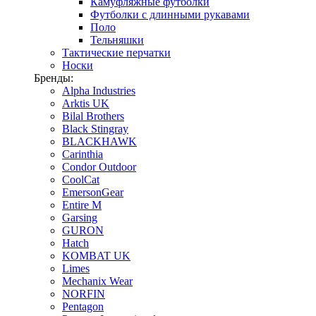
Камуфляжные футболки
Футболки с длинными рукавами
Поло
Тельняшки
Тактические перчатки
Носки
Бренды:
Alpha Industries
Arktis UK
Bilal Brothers
Black Stingray
BLACKHAWK
Carinthia
Condor Outdoor
CoolCat
EmersonGear
Entire M
Garsing
GURON
Hatch
KOMBAT UK
Limes
Mechanix Wear
NORFIN
Pentagon