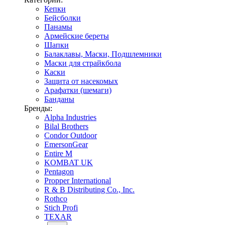
Кепки
Бейсболки
Панамы
Армейские береты
Шапки
Балаклавы, Маски, Подшлемники
Маски для страйкбола
Каски
Защита от насекомых
Арафатки (шемаги)
Банданы
Бренды:
Alpha Industries
Bilal Brothers
Condor Outdoor
EmersonGear
Entire M
KOMBAT UK
Pentagon
Propper International
R & B Distributing Co., Inc.
Rothco
Stich Profi
TEXAR