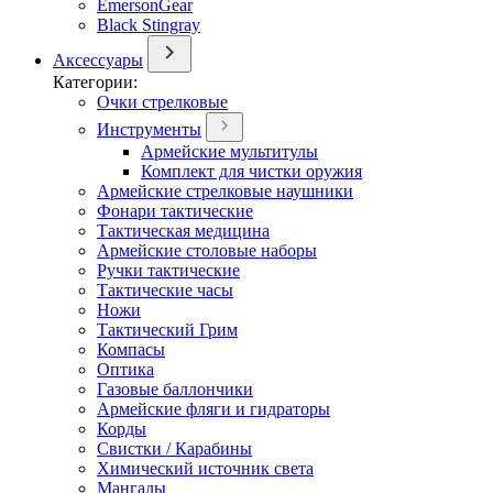
EmersonGear
Black Stingray
Аксессуары
Категории:
Очки стрелковые
Инструменты
Армейские мультитулы
Комплект для чистки оружия
Армейские стрелковые наушники
Фонари тактические
Тактическая медицина
Армейские столовые наборы
Ручки тактические
Тактические часы
Ножи
Тактический Грим
Компасы
Оптика
Газовые баллончики
Армейские фляги и гидраторы
Корды
Свистки / Карабины
Химический источник света
Мангалы