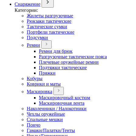
Снаряжение
Категории:
Жилеты разгрузочные
Рюкзаки тактические
Тактические сумки
Портфели тактические
Подсумки
Ремни
Ремни для брюк
Разгрузочные тактические пояса
Плечевые оружейные ремни
Подтяжки тактические
Пряжки
Кобуры
Коврики и маты
Маскировка
Маскировочный костюм
Маскировочная лента
Наколенники / Налокотники
Чехлы оружейные
Спальные мешки
Пончо
Гамаки/Палатки/Тенты
Чехлы/Гермомешки