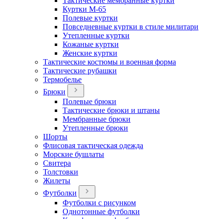
Тактические мембранные куртки
Куртки М-65
Полевые куртки
Повседневные куртки в стиле милитари
Утепленные куртки
Кожаные куртки
Женские куртки
Тактические костюмы и военная форма
Тактические рубашки
Термобелье
Брюки
Полевые брюки
Тактические брюки и штаны
Мембранные брюки
Утепленные брюки
Шорты
Флисовая тактическая одежда
Морские бушлаты
Свитера
Толстовки
Жилеты
Футболки
Футболки с рисунком
Однотонные футболки