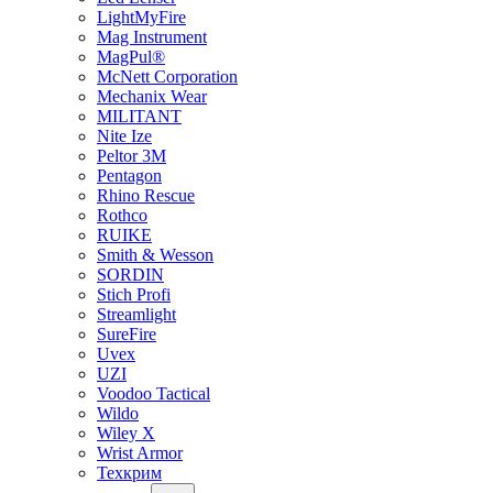
LightMyFire
Mag Instrument
MagPul®
McNett Corporation
Mechanix Wear
MILITANT
Nite Ize
Peltor 3M
Pentagon
Rhino Rescue
Rothco
RUIKE
Smith & Wesson
SORDIN
Stich Profi
Streamlight
SureFire
Uvex
UZI
Voodoo Tactical
Wildo
Wiley X
Wrist Armor
Техкрим