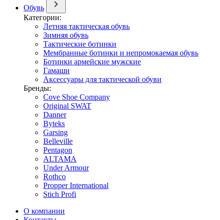
Обувь
Категории:
Летняя тактическая обувь
Зимняя обувь
Тактические ботинки
Мембранные ботинки и непромокаемая обувь
Ботинки армейские мужские
Гамаши
Аксессуары для тактической обуви
Бренды:
Cove Shoe Company
Original SWAT
Danner
Byteks
Garsing
Belleville
Pentagon
ALTAMA
Under Armour
Rothco
Propper International
Stich Profi
О компании
Контакты