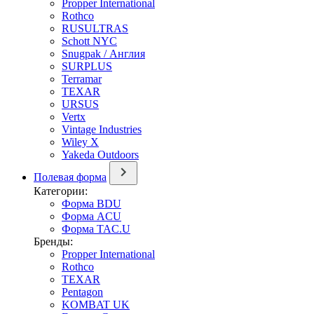
Propper International
Rothco
RUSULTRAS
Schott NYC
Snugpak / Англия
SURPLUS
Terramar
TEXAR
URSUS
Vertx
Vintage Industries
Wiley X
Yakeda Outdoors
Полевая форма
Категории:
Форма BDU
Форма ACU
Форма TAC.U
Бренды:
Propper International
Rothco
TEXAR
Pentagon
KOMBAT UK