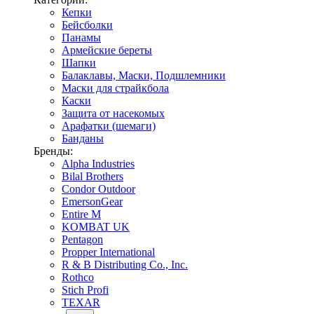
Кепки
Бейсболки
Панамы
Армейские береты
Шапки
Балаклавы, Маски, Подшлемники
Маски для страйкбола
Каски
Защита от насекомых
Арафатки (шемаги)
Банданы
Бренды:
Alpha Industries
Bilal Brothers
Condor Outdoor
EmersonGear
Entire M
KOMBAT UK
Pentagon
Propper International
R & B Distributing Co., Inc.
Rothco
Stich Profi
TEXAR