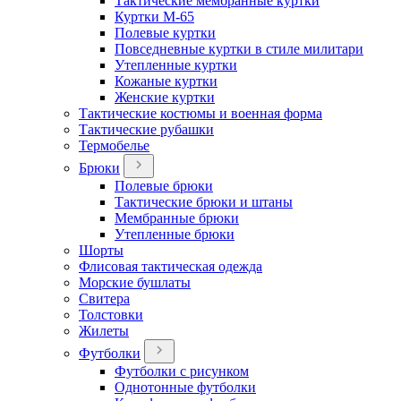
Тактические мембранные куртки
Куртки М-65
Полевые куртки
Повседневные куртки в стиле милитари
Утепленные куртки
Кожаные куртки
Женские куртки
Тактические костюмы и военная форма
Тактические рубашки
Термобелье
Брюки
Полевые брюки
Тактические брюки и штаны
Мембранные брюки
Утепленные брюки
Шорты
Флисовая тактическая одежда
Морские бушлаты
Свитера
Толстовки
Жилеты
Футболки
Футболки с рисунком
Однотонные футболки