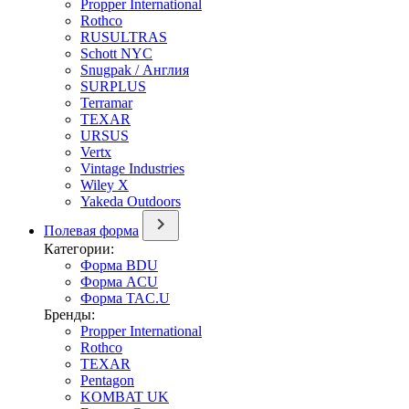
Propper International
Rothco
RUSULTRAS
Schott NYC
Snugpak / Англия
SURPLUS
Terramar
TEXAR
URSUS
Vertx
Vintage Industries
Wiley X
Yakeda Outdoors
Полевая форма
Категории:
Форма BDU
Форма ACU
Форма TAC.U
Бренды:
Propper International
Rothco
TEXAR
Pentagon
KOMBAT UK