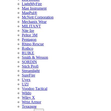
LightMyFire
Mag Instrument
MagPul®
McNett Corporation
Mechanix Wear
MILITANT
Nite Ize
Peltor 3M
Pentagon
Rhino Rescue
Rothco
RUIKE
Smith & Wesson
SORDIN
Stich Profi
Streamlight
SureFire
Uvex
UZI
Voodoo Tactical
Wildo
Wiley X
Wrist Armor
Техкрим