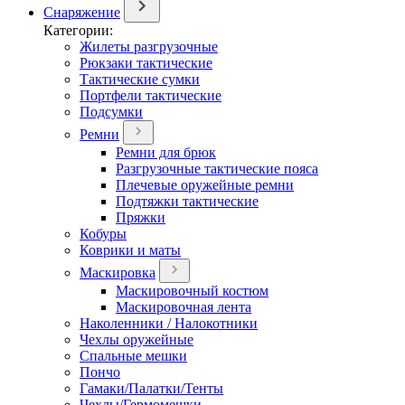
Снаряжение
Категории:
Жилеты разгрузочные
Рюкзаки тактические
Тактические сумки
Портфели тактические
Подсумки
Ремни
Ремни для брюк
Разгрузочные тактические пояса
Плечевые оружейные ремни
Подтяжки тактические
Пряжки
Кобуры
Коврики и маты
Маскировка
Маскировочный костюм
Маскировочная лента
Наколенники / Налокотники
Чехлы оружейные
Спальные мешки
Пончо
Гамаки/Палатки/Тенты
Чехлы/Гермомешки