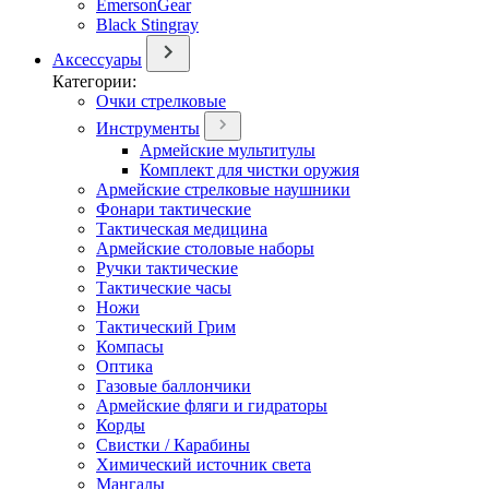
EmersonGear
Black Stingray
Аксессуары
Категории:
Очки стрелковые
Инструменты
Армейские мультитулы
Комплект для чистки оружия
Армейские стрелковые наушники
Фонари тактические
Тактическая медицина
Армейские столовые наборы
Ручки тактические
Тактические часы
Ножи
Тактический Грим
Компасы
Оптика
Газовые баллончики
Армейские фляги и гидраторы
Корды
Свистки / Карабины
Химический источник света
Мангалы