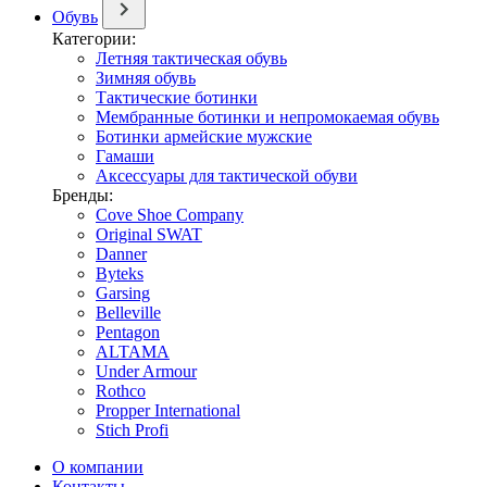
Обувь
Категории:
Летняя тактическая обувь
Зимняя обувь
Тактические ботинки
Мембранные ботинки и непромокаемая обувь
Ботинки армейские мужские
Гамаши
Аксессуары для тактической обуви
Бренды:
Cove Shoe Company
Original SWAT
Danner
Byteks
Garsing
Belleville
Pentagon
ALTAMA
Under Armour
Rothco
Propper International
Stich Profi
О компании
Контакты