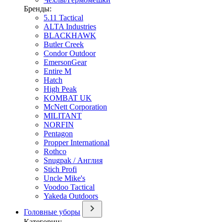
Бренды:
5.11 Tactical
ALTA Industries
BLACKHAWK
Butler Creek
Condor Outdoor
EmersonGear
Entire M
Hatch
High Peak
KOMBAT UK
McNett Corporation
MILITANT
NORFIN
Pentagon
Propper International
Rothco
Snugpak / Англия
Stich Profi
Uncle Mike's
Voodoo Tactical
Yakeda Outdoors
Головные уборы
Категории: