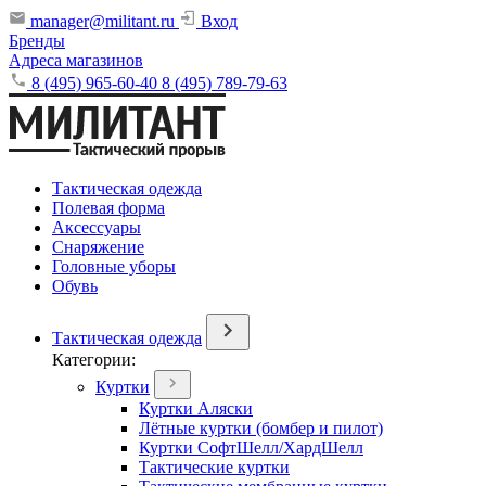
manager@militant.ru
Вход
Бренды
Адреса магазинов
8 (495) 965-60-40
8 (495) 789-79-63
Тактическая одежда
Полевая форма
Аксессуары
Снаряжение
Головные уборы
Обувь
Тактическая одежда
Категории:
Куртки
Куртки Аляски
Лётные куртки (бомбер и пилот)
Куртки СофтШелл/ХардШелл
Тактические куртки