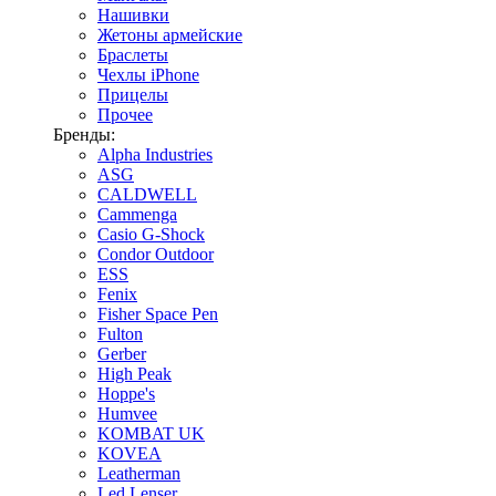
Нашивки
Жетоны армейские
Браслеты
Чехлы iPhone
Прицелы
Прочее
Бренды:
Alpha Industries
ASG
CALDWELL
Cammenga
Casio G-Shock
Condor Outdoor
ESS
Fenix
Fisher Space Pen
Fulton
Gerber
High Peak
Hoppe's
Humvee
KOMBAT UK
KOVEA
Leatherman
Led Lenser