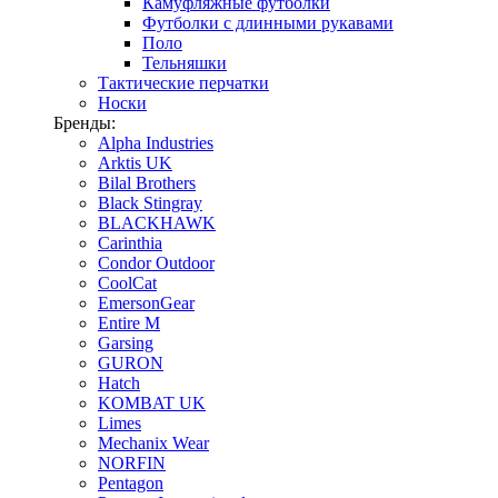
Камуфляжные футболки
Футболки с длинными рукавами
Поло
Тельняшки
Тактические перчатки
Носки
Бренды:
Alpha Industries
Arktis UK
Bilal Brothers
Black Stingray
BLACKHAWK
Carinthia
Condor Outdoor
CoolCat
EmersonGear
Entire M
Garsing
GURON
Hatch
KOMBAT UK
Limes
Mechanix Wear
NORFIN
Pentagon