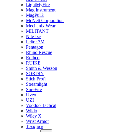
LightMyFire
Mag Instrument
MagPul®
McNett Corporation
Mechanix Wear
MILITANT
Nite Ize
Peltor 3M
Pentagon
Rhino Rescue
Rothco
RUIKE
Smith & Wesson
SORDIN
Stich Profi
Streamlight
SureFire
Uvex
UZI
Voodoo Tactical
Wildo
Wiley X
Wrist Armor
Техкрим