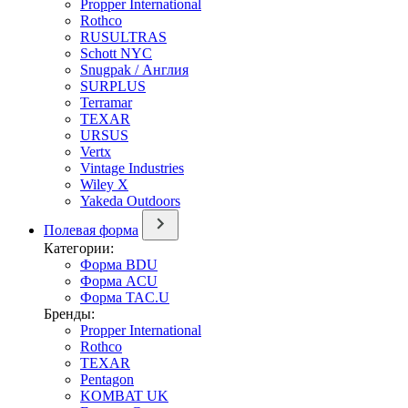
Propper International
Rothco
RUSULTRAS
Schott NYC
Snugpak / Англия
SURPLUS
Terramar
TEXAR
URSUS
Vertx
Vintage Industries
Wiley X
Yakeda Outdoors
Полевая форма
Категории:
Форма BDU
Форма ACU
Форма TAC.U
Бренды:
Propper International
Rothco
TEXAR
Pentagon
KOMBAT UK