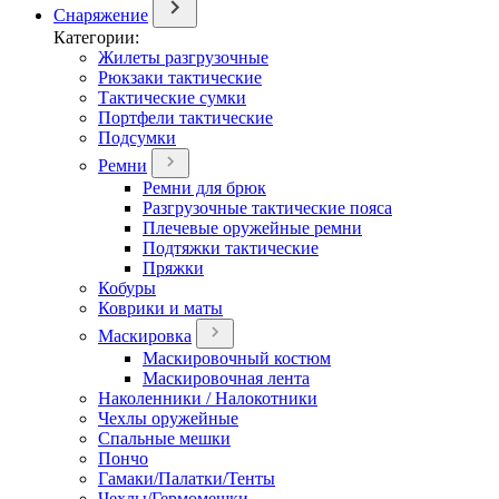
Снаряжение
Категории:
Жилеты разгрузочные
Рюкзаки тактические
Тактические сумки
Портфели тактические
Подсумки
Ремни
Ремни для брюк
Разгрузочные тактические пояса
Плечевые оружейные ремни
Подтяжки тактические
Пряжки
Кобуры
Коврики и маты
Маскировка
Маскировочный костюм
Маскировочная лента
Наколенники / Налокотники
Чехлы оружейные
Спальные мешки
Пончо
Гамаки/Палатки/Тенты
Чехлы/Гермомешки