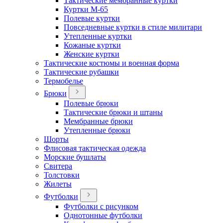
Тактические мембранные куртки
Куртки М-65
Полевые куртки
Повседневные куртки в стиле милитари
Утепленные куртки
Кожаные куртки
Женские куртки
Тактические костюмы и военная форма
Тактические рубашки
Термобелье
Брюки
Полевые брюки
Тактические брюки и штаны
Мембранные брюки
Утепленные брюки
Шорты
Флисовая тактическая одежда
Морские бушлаты
Свитера
Толстовки
Жилеты
Футболки
Футболки с рисунком
Однотонные футболки