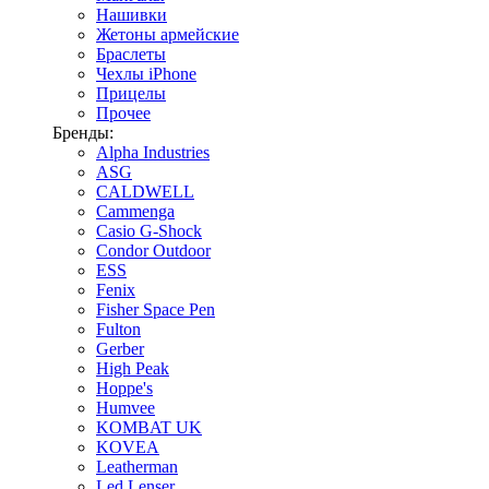
Нашивки
Жетоны армейские
Браслеты
Чехлы iPhone
Прицелы
Прочее
Бренды:
Alpha Industries
ASG
CALDWELL
Cammenga
Casio G-Shock
Condor Outdoor
ESS
Fenix
Fisher Space Pen
Fulton
Gerber
High Peak
Hoppe's
Humvee
KOMBAT UK
KOVEA
Leatherman
Led Lenser