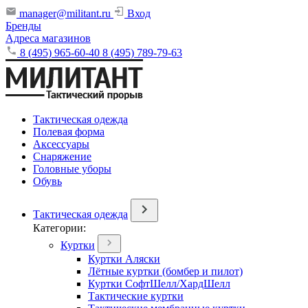
manager@militant.ru
Вход
Бренды
Адреса магазинов
8 (495) 965-60-40
8 (495) 789-79-63
Тактическая одежда
Полевая форма
Аксессуары
Снаряжение
Головные уборы
Обувь
Тактическая одежда
Категории:
Куртки
Куртки Аляски
Лётные куртки (бомбер и пилот)
Куртки СофтШелл/ХардШелл
Тактические куртки