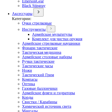
EmersonGear
Black Stingray
Аксессуары
Категории:
Очки стрелковые
Инструменты
Армейские мультитулы
Комплект для чистки оружия
Армейские стрелковые наушники
Фонари тактические
Тактическая медицина
Армейские столовые наборы
Ручки тактические
Тактические часы
Ножи
Тактический Грим
Компасы
Оптика
Газовые баллончики
Армейские фляги и гидраторы
Корды
Свистки / Карабины
Химический источник света
Мангалы