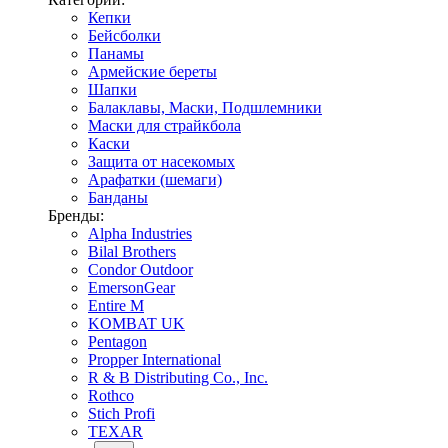
Кепки
Бейсболки
Панамы
Армейские береты
Шапки
Балаклавы, Маски, Подшлемники
Маски для страйкбола
Каски
Защита от насекомых
Арафатки (шемаги)
Банданы
Бренды:
Alpha Industries
Bilal Brothers
Condor Outdoor
EmersonGear
Entire M
KOMBAT UK
Pentagon
Propper International
R & B Distributing Co., Inc.
Rothco
Stich Profi
TEXAR