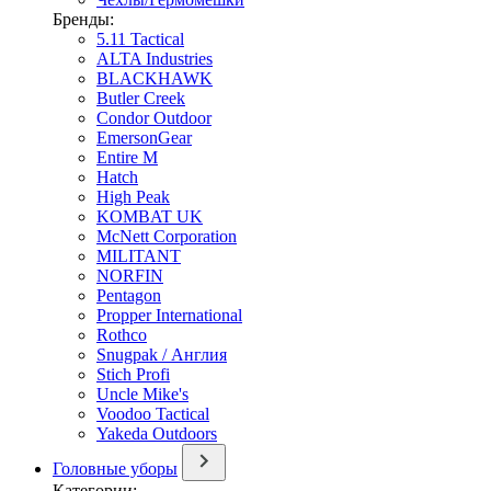
Бренды:
5.11 Tactical
ALTA Industries
BLACKHAWK
Butler Creek
Condor Outdoor
EmersonGear
Entire M
Hatch
High Peak
KOMBAT UK
McNett Corporation
MILITANT
NORFIN
Pentagon
Propper International
Rothco
Snugpak / Англия
Stich Profi
Uncle Mike's
Voodoo Tactical
Yakeda Outdoors
Головные уборы
Категории: