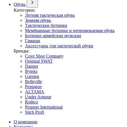
Обувь
Категории:
Летняя тактическая обувь
Зимняя обувь
Тактические ботинки
Мембранные ботинки и непромокаемая обувь
Ботинки армейские мужские
Гамаши
Аксессуары для тактической обуви
Бренды:
Cove Shoe Company
Original SWAT
Danner
Byteks
Garsing
Belleville
Pentagon
ALTAMA
Under Armour
Rothco
Propper International
Stich Profi
О компании
Контакты