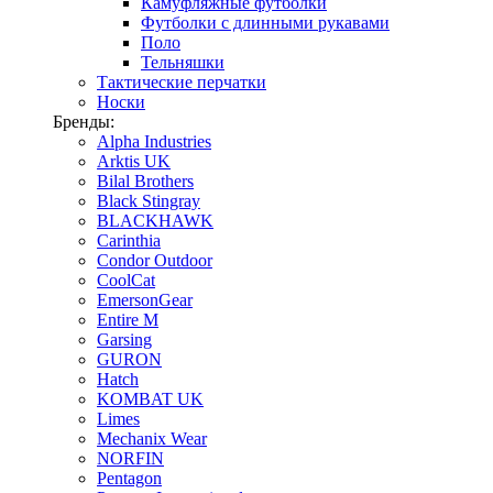
Камуфляжные футболки
Футболки с длинными рукавами
Поло
Тельняшки
Тактические перчатки
Носки
Бренды:
Alpha Industries
Arktis UK
Bilal Brothers
Black Stingray
BLACKHAWK
Carinthia
Condor Outdoor
CoolCat
EmersonGear
Entire M
Garsing
GURON
Hatch
KOMBAT UK
Limes
Mechanix Wear
NORFIN
Pentagon