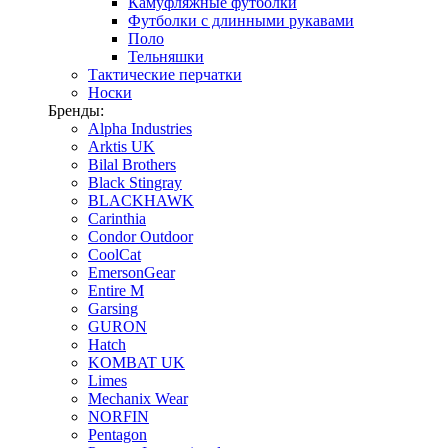
Камуфляжные футболки
Футболки с длинными рукавами
Поло
Тельняшки
Тактические перчатки
Носки
Бренды:
Alpha Industries
Arktis UK
Bilal Brothers
Black Stingray
BLACKHAWK
Carinthia
Condor Outdoor
CoolCat
EmersonGear
Entire M
Garsing
GURON
Hatch
KOMBAT UK
Limes
Mechanix Wear
NORFIN
Pentagon