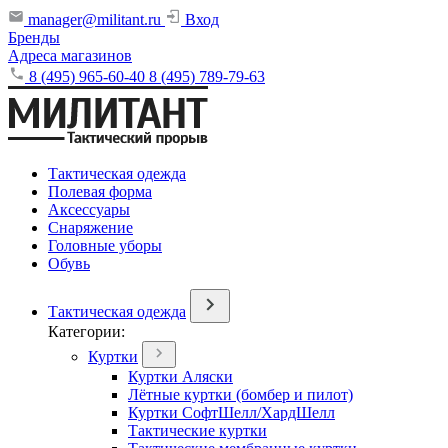
manager@militant.ru
Вход
Бренды
Адреса магазинов
8 (495) 965-60-40
8 (495) 789-79-63
Тактическая одежда
Полевая форма
Аксессуары
Снаряжение
Головные уборы
Обувь
Тактическая одежда
Категории:
Куртки
Куртки Аляски
Лётные куртки (бомбер и пилот)
Куртки СофтШелл/ХардШелл
Тактические куртки