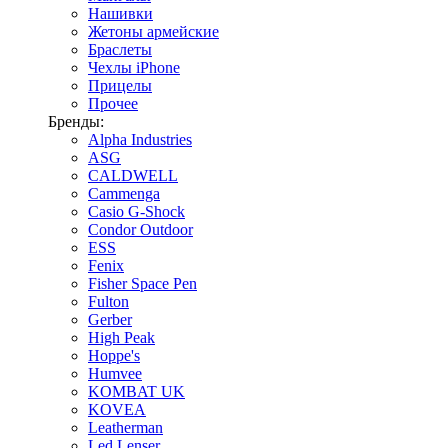
Нашивки
Жетоны армейские
Браслеты
Чехлы iPhone
Прицелы
Прочее
Бренды:
Alpha Industries
ASG
CALDWELL
Cammenga
Casio G-Shock
Condor Outdoor
ESS
Fenix
Fisher Space Pen
Fulton
Gerber
High Peak
Hoppe's
Humvee
KOMBAT UK
KOVEA
Leatherman
Led Lenser