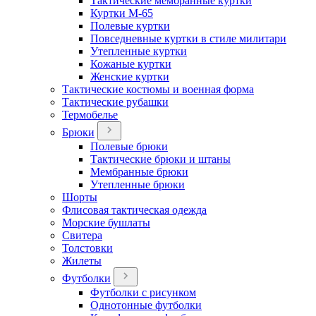
Тактические мембранные куртки
Куртки М-65
Полевые куртки
Повседневные куртки в стиле милитари
Утепленные куртки
Кожаные куртки
Женские куртки
Тактические костюмы и военная форма
Тактические рубашки
Термобелье
Брюки
Полевые брюки
Тактические брюки и штаны
Мембранные брюки
Утепленные брюки
Шорты
Флисовая тактическая одежда
Морские бушлаты
Свитера
Толстовки
Жилеты
Футболки
Футболки с рисунком
Однотонные футболки