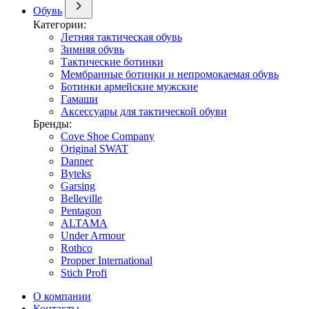
Обувь
Категории:
Летняя тактическая обувь
Зимняя обувь
Тактические ботинки
Мембранные ботинки и непромокаемая обувь
Ботинки армейские мужские
Гамаши
Аксессуары для тактической обуви
Бренды:
Cove Shoe Company
Original SWAT
Danner
Byteks
Garsing
Belleville
Pentagon
ALTAMA
Under Armour
Rothco
Propper International
Stich Profi
О компании
Контакты