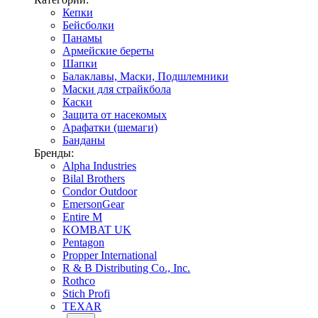
Кепки
Бейсболки
Панамы
Армейские береты
Шапки
Балаклавы, Маски, Подшлемники
Маски для страйкбола
Каски
Защита от насекомых
Арафатки (шемаги)
Банданы
Бренды:
Alpha Industries
Bilal Brothers
Condor Outdoor
EmersonGear
Entire M
KOMBAT UK
Pentagon
Propper International
R & B Distributing Co., Inc.
Rothco
Stich Profi
TEXAR