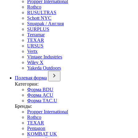
Propper International
Rothco
RUSULTRAS
Schott NYC
Snugpak / Англия
SURPLUS
Terramar
TEXAR
URSUS
Vertx
Vintage Industries
Wiley X
Yakeda Outdoors
Полевая форма
Категории:
Форма BDU
Форма ACU
Форма TAC.U
Бренды:
Propper International
Rothco
TEXAR
Pentagon
KOMBAT UK