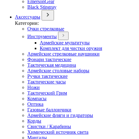
EmersonGear
Black Stingray
Аксессуары
Категории:
Очки стрелковые
Инструменты
Армейские мультитулы
Комплект для чистки оружия
Армейские стрелковые наушники
Фонари тактические
Тактическая медицина
Армейские столовые наборы
Ручки тактические
Тактические часы
Ножи
Тактический Грим
Компасы
Оптика
Газовые баллончики
Армейские фляги и гидраторы
Корды
Свистки / Карабины
Химический источник света
Мангалы