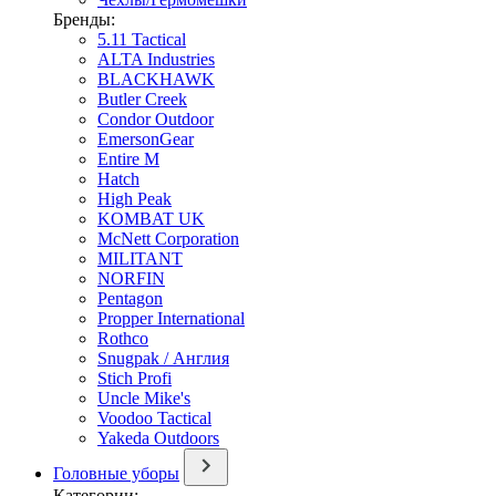
Бренды:
5.11 Tactical
ALTA Industries
BLACKHAWK
Butler Creek
Condor Outdoor
EmersonGear
Entire M
Hatch
High Peak
KOMBAT UK
McNett Corporation
MILITANT
NORFIN
Pentagon
Propper International
Rothco
Snugpak / Англия
Stich Profi
Uncle Mike's
Voodoo Tactical
Yakeda Outdoors
Головные уборы
Категории: