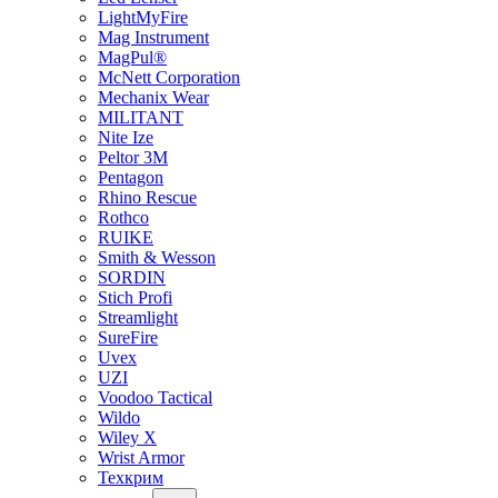
LightMyFire
Mag Instrument
MagPul®
McNett Corporation
Mechanix Wear
MILITANT
Nite Ize
Peltor 3M
Pentagon
Rhino Rescue
Rothco
RUIKE
Smith & Wesson
SORDIN
Stich Profi
Streamlight
SureFire
Uvex
UZI
Voodoo Tactical
Wildo
Wiley X
Wrist Armor
Техкрим