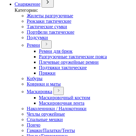
Снаряжение
Категории:
Жилеты разгрузочные
Рюкзаки тактические
Тактические сумки
Портфели тактические
Подсумки
Ремни
Ремни для брюк
Разгрузочные тактические пояса
Плечевые оружейные ремни
Подтяжки тактические
Пряжки
Кобуры
Коврики и маты
Маскировка
Маскировочный костюм
Маскировочная лента
Наколенники / Налокотники
Чехлы оружейные
Спальные мешки
Пончо
Гамаки/Палатки/Тенты
Чехлы/Гермомешки