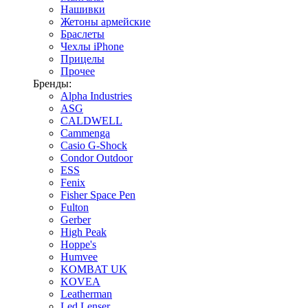
Нашивки
Жетоны армейские
Браслеты
Чехлы iPhone
Прицелы
Прочее
Бренды:
Alpha Industries
ASG
CALDWELL
Cammenga
Casio G-Shock
Condor Outdoor
ESS
Fenix
Fisher Space Pen
Fulton
Gerber
High Peak
Hoppe's
Humvee
KOMBAT UK
KOVEA
Leatherman
Led Lenser