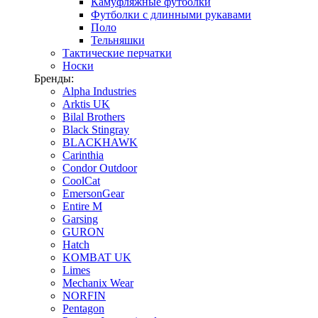
Камуфляжные футболки
Футболки с длинными рукавами
Поло
Тельняшки
Тактические перчатки
Носки
Бренды:
Alpha Industries
Arktis UK
Bilal Brothers
Black Stingray
BLACKHAWK
Carinthia
Condor Outdoor
CoolCat
EmersonGear
Entire M
Garsing
GURON
Hatch
KOMBAT UK
Limes
Mechanix Wear
NORFIN
Pentagon