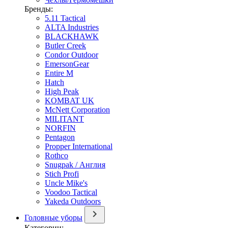
Бренды:
5.11 Tactical
ALTA Industries
BLACKHAWK
Butler Creek
Condor Outdoor
EmersonGear
Entire M
Hatch
High Peak
KOMBAT UK
McNett Corporation
MILITANT
NORFIN
Pentagon
Propper International
Rothco
Snugpak / Англия
Stich Profi
Uncle Mike's
Voodoo Tactical
Yakeda Outdoors
Головные уборы
Категории: