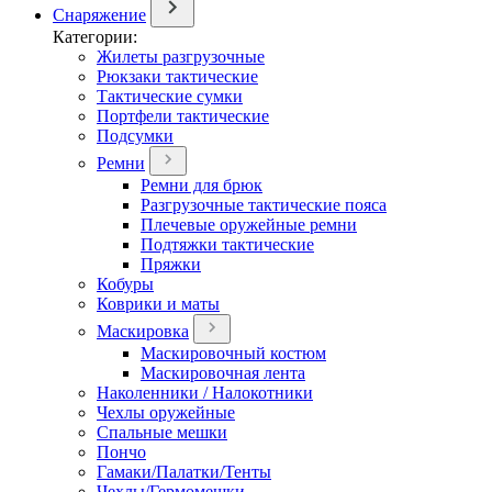
Снаряжение
Категории:
Жилеты разгрузочные
Рюкзаки тактические
Тактические сумки
Портфели тактические
Подсумки
Ремни
Ремни для брюк
Разгрузочные тактические пояса
Плечевые оружейные ремни
Подтяжки тактические
Пряжки
Кобуры
Коврики и маты
Маскировка
Маскировочный костюм
Маскировочная лента
Наколенники / Налокотники
Чехлы оружейные
Спальные мешки
Пончо
Гамаки/Палатки/Тенты
Чехлы/Гермомешки