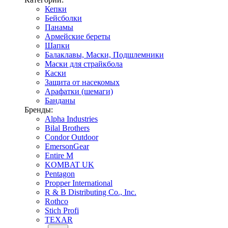
Кепки
Бейсболки
Панамы
Армейские береты
Шапки
Балаклавы, Маски, Подшлемники
Маски для страйкбола
Каски
Защита от насекомых
Арафатки (шемаги)
Банданы
Бренды:
Alpha Industries
Bilal Brothers
Condor Outdoor
EmersonGear
Entire M
KOMBAT UK
Pentagon
Propper International
R & B Distributing Co., Inc.
Rothco
Stich Profi
TEXAR