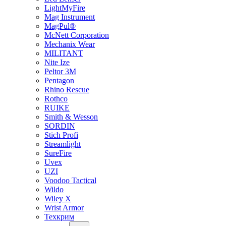
LightMyFire
Mag Instrument
MagPul®
McNett Corporation
Mechanix Wear
MILITANT
Nite Ize
Peltor 3M
Pentagon
Rhino Rescue
Rothco
RUIKE
Smith & Wesson
SORDIN
Stich Profi
Streamlight
SureFire
Uvex
UZI
Voodoo Tactical
Wildo
Wiley X
Wrist Armor
Техкрим