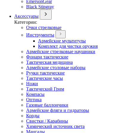
EmersonGear
Black Stingray
Аксессуары
Категории:
Очки стрелковые
Инструменты
Армейские мультитулы
Комплект для чистки оружия
Армейские стрелковые наушники
Фонари тактические
Тактическая медицина
Армейские столовые наборы
Ручки тактические
Тактические часы
Ножи
Тактический Грим
Компасы
Оптика
Газовые баллончики
Армейские фляги и гидраторы
Корды
Свистки / Карабины
Химический источник света
Мангалы