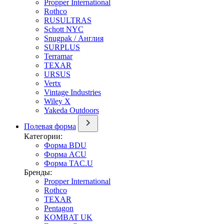
Propper International
Rothco
RUSULTRAS
Schott NYC
Snugpak / Англия
SURPLUS
Terramar
TEXAR
URSUS
Vertx
Vintage Industries
Wiley X
Yakeda Outdoors
Полевая форма
Категории:
Форма BDU
Форма ACU
Форма TAC.U
Бренды:
Propper International
Rothco
TEXAR
Pentagon
KOMBAT UK