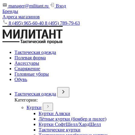
manager@militant.ru
Вход
Бренды
Адреса магазинов
8 (495) 965-60-40
8 (495) 789-79-63
Тактическая одежда
Полевая форма
Аксессуары
Снаряжение
Головные уборы
Обувь
Тактическая одежда
Категории:
Куртки
Куртки Аляски
Лётные куртки (бомбер и пилот)
Куртки СофтШелл/ХардШелл
Тактические куртки