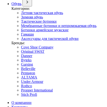
Обувь
Категории:
Летняя тактическая обувь
Зимняя обувь
Тактические ботинки
Мембранные ботинки и непромокаемая обувь
Ботинки армейские мужские
Гамаши
Аксессуары для тактической обуви
Бренды:
Cove Shoe Company
Original SWAT
Danner
Byteks
Garsing
Belleville
Pentagon
ALTAMA
Under Armour
Rothco
Propper International
Stich Profi
О компании
Контакты