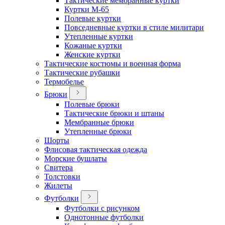
Тактические мембранные куртки
Куртки М-65
Полевые куртки
Повседневные куртки в стиле милитари
Утепленные куртки
Кожаные куртки
Женские куртки
Тактические костюмы и военная форма
Тактические рубашки
Термобелье
Брюки
Полевые брюки
Тактические брюки и штаны
Мембранные брюки
Утепленные брюки
Шорты
Флисовая тактическая одежда
Морские бушлаты
Свитера
Толстовки
Жилеты
Футболки
Футболки с рисунком
Однотонные футболки