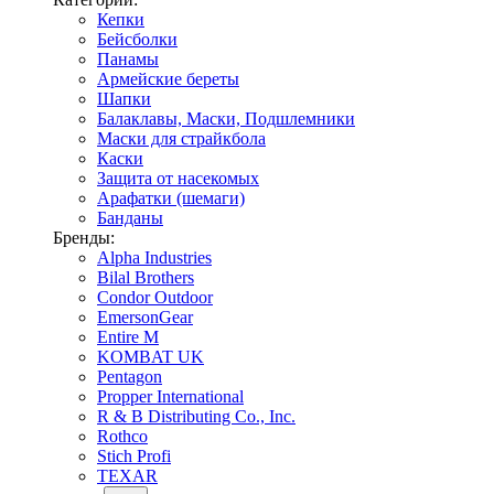
Кепки
Бейсболки
Панамы
Армейские береты
Шапки
Балаклавы, Маски, Подшлемники
Маски для страйкбола
Каски
Защита от насекомых
Арафатки (шемаги)
Банданы
Бренды:
Alpha Industries
Bilal Brothers
Condor Outdoor
EmersonGear
Entire M
KOMBAT UK
Pentagon
Propper International
R & B Distributing Co., Inc.
Rothco
Stich Profi
TEXAR