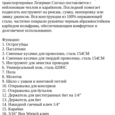
транспортировки Лезерман Сигнал поставляется с
нейлоновым чехлом и карабином. Последний помогает
подвесить инструмент на рюкзак, сумку, экипировку или
лямку джинсов. Вся конструкция из 100% нержавеющей
стали, частично покрыли рукоятки черным абразивостойким
карбидом вольфрама, обеспечивающим комфортное и
долговечное использование.
Функции:
1. Острогубцы
2. Пассатижи
3. Сменные кусачки для проволоки, сталь 154CM
4. Сменные кусачки для твердой проволоки, сталь 154CM
5. Инструмент для зачистки проводов
6. Универсальный нож, сталь 420HC
7. Пила
8. Молоток
9. Шило с ушком и винтовой петлей
10. Открывалка для консервов
11. Открывалка для бутылок
12. Держатель для шестигранных бит на 1/4”
13. Держатель для бит
14. Накидной гаечный ключ 1/4"
15. Карабин
16. 3/16" Box Wrench ключ