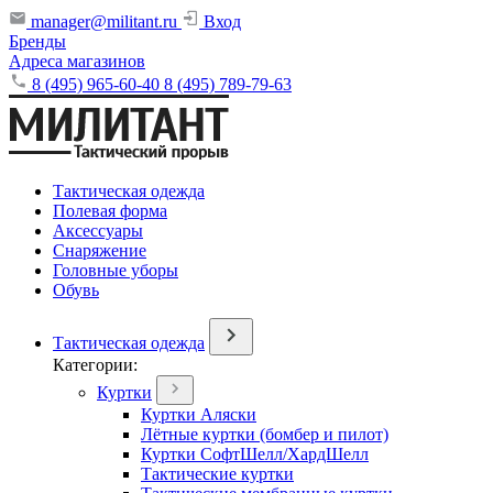
manager@militant.ru
Вход
Бренды
Адреса магазинов
8 (495) 965-60-40
8 (495) 789-79-63
Тактическая одежда
Полевая форма
Аксессуары
Снаряжение
Головные уборы
Обувь
Тактическая одежда
Категории:
Куртки
Куртки Аляски
Лётные куртки (бомбер и пилот)
Куртки СофтШелл/ХардШелл
Тактические куртки