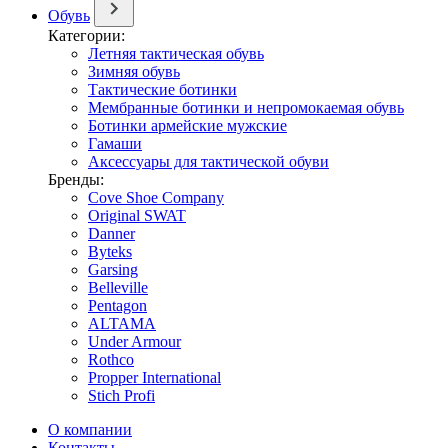
Обувь
Категории:
Летняя тактическая обувь
Зимняя обувь
Тактические ботинки
Мембранные ботинки и непромокаемая обувь
Ботинки армейские мужские
Гамаши
Аксессуары для тактической обуви
Бренды:
Cove Shoe Company
Original SWAT
Danner
Byteks
Garsing
Belleville
Pentagon
ALTAMA
Under Armour
Rothco
Propper International
Stich Profi
О компании
Контакты