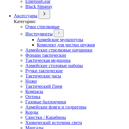
EmersonGear
Black Stingray
Аксессуары
Категории:
Очки стрелковые
Инструменты
Армейские мультитулы
Комплект для чистки оружия
Армейские стрелковые наушники
Фонари тактические
Тактическая медицина
Армейские столовые наборы
Ручки тактические
Тактические часы
Ножи
Тактический Грим
Компасы
Оптика
Газовые баллончики
Армейские фляги и гидраторы
Корды
Свистки / Карабины
Химический источник света
Мангалы