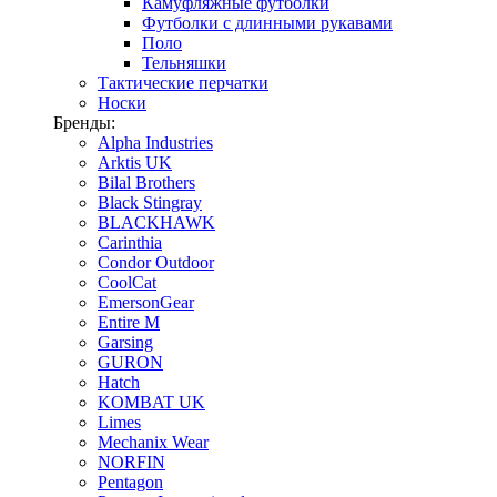
Камуфляжные футболки
Футболки с длинными рукавами
Поло
Тельняшки
Тактические перчатки
Носки
Бренды:
Alpha Industries
Arktis UK
Bilal Brothers
Black Stingray
BLACKHAWK
Carinthia
Condor Outdoor
CoolCat
EmersonGear
Entire M
Garsing
GURON
Hatch
KOMBAT UK
Limes
Mechanix Wear
NORFIN
Pentagon