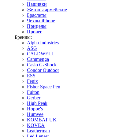
Нашивки
Жетоны армейские
Браслеты
Чехлы iPhone
Прицелы
Прочее
Бренды:
Alpha Industries
ASG
CALDWELL
Cammenga
Casio G-Shock
Condor Outdoor
ESS
Fenix
Fisher Space Pen
Fulton
Gerber
High Peak
Hoppe's
Humvee
KOMBAT UK
KOVEA
Leatherman
Led Lenser