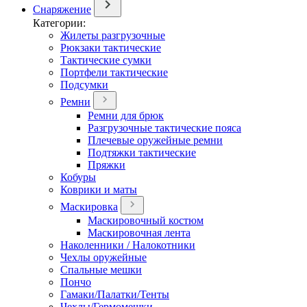
Снаряжение
Категории:
Жилеты разгрузочные
Рюкзаки тактические
Тактические сумки
Портфели тактические
Подсумки
Ремни
Ремни для брюк
Разгрузочные тактические пояса
Плечевые оружейные ремни
Подтяжки тактические
Пряжки
Кобуры
Коврики и маты
Маскировка
Маскировочный костюм
Маскировочная лента
Наколенники / Налокотники
Чехлы оружейные
Спальные мешки
Пончо
Гамаки/Палатки/Тенты
Чехлы/Гермомешки