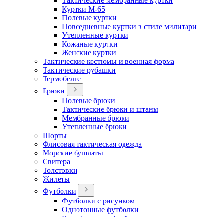
Тактические мембранные куртки
Куртки М-65
Полевые куртки
Повседневные куртки в стиле милитари
Утепленные куртки
Кожаные куртки
Женские куртки
Тактические костюмы и военная форма
Тактические рубашки
Термобелье
Брюки
Полевые брюки
Тактические брюки и штаны
Мембранные брюки
Утепленные брюки
Шорты
Флисовая тактическая одежда
Морские бушлаты
Свитера
Толстовки
Жилеты
Футболки
Футболки с рисунком
Однотонные футболки