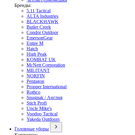
Бренды:
5.11 Tactical
ALTA Industries
BLACKHAWK
Butler Creek
Condor Outdoor
EmersonGear
Entire M
Hatch
High Peak
KOMBAT UK
McNett Corporation
MILITANT
NORFIN
Pentagon
Propper International
Rothco
Snugpak / Англия
Stich Profi
Uncle Mike's
Voodoo Tactical
Yakeda Outdoors
Головные уборы
Категории: