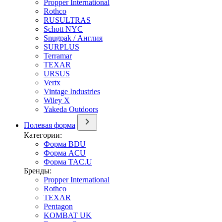
Propper International
Rothco
RUSULTRAS
Schott NYC
Snugpak / Англия
SURPLUS
Terramar
TEXAR
URSUS
Vertx
Vintage Industries
Wiley X
Yakeda Outdoors
Полевая форма
Категории:
Форма BDU
Форма ACU
Форма TAC.U
Бренды:
Propper International
Rothco
TEXAR
Pentagon
KOMBAT UK