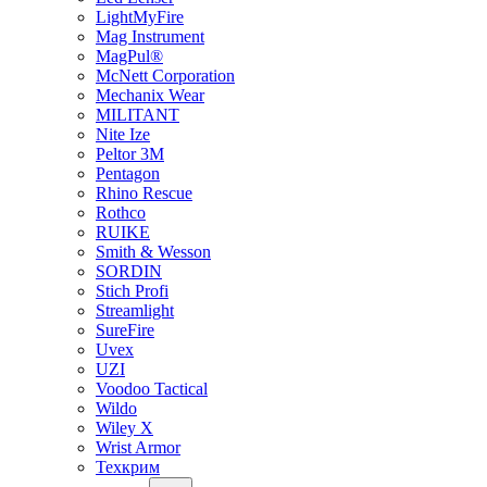
LightMyFire
Mag Instrument
MagPul®
McNett Corporation
Mechanix Wear
MILITANT
Nite Ize
Peltor 3M
Pentagon
Rhino Rescue
Rothco
RUIKE
Smith & Wesson
SORDIN
Stich Profi
Streamlight
SureFire
Uvex
UZI
Voodoo Tactical
Wildo
Wiley X
Wrist Armor
Техкрим