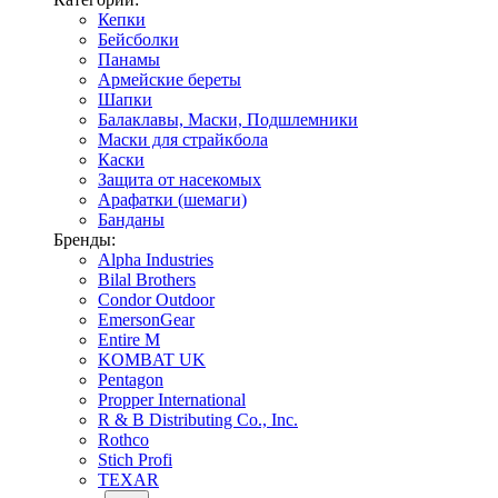
Кепки
Бейсболки
Панамы
Армейские береты
Шапки
Балаклавы, Маски, Подшлемники
Маски для страйкбола
Каски
Защита от насекомых
Арафатки (шемаги)
Банданы
Бренды:
Alpha Industries
Bilal Brothers
Condor Outdoor
EmersonGear
Entire M
KOMBAT UK
Pentagon
Propper International
R & B Distributing Co., Inc.
Rothco
Stich Profi
TEXAR