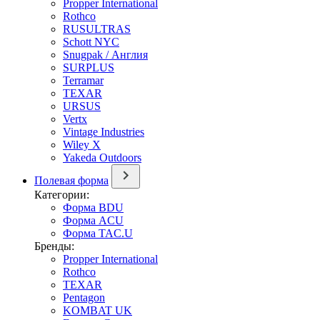
Propper International
Rothco
RUSULTRAS
Schott NYC
Snugpak / Англия
SURPLUS
Terramar
TEXAR
URSUS
Vertx
Vintage Industries
Wiley X
Yakeda Outdoors
Полевая форма
Категории:
Форма BDU
Форма ACU
Форма TAC.U
Бренды:
Propper International
Rothco
TEXAR
Pentagon
KOMBAT UK