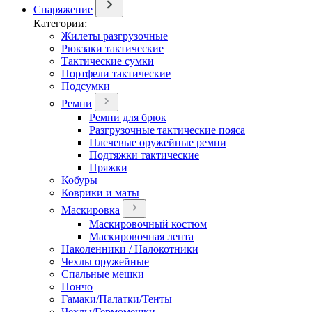
Снаряжение
Категории:
Жилеты разгрузочные
Рюкзаки тактические
Тактические сумки
Портфели тактические
Подсумки
Ремни
Ремни для брюк
Разгрузочные тактические пояса
Плечевые оружейные ремни
Подтяжки тактические
Пряжки
Кобуры
Коврики и маты
Маскировка
Маскировочный костюм
Маскировочная лента
Наколенники / Налокотники
Чехлы оружейные
Спальные мешки
Пончо
Гамаки/Палатки/Тенты
Чехлы/Гермомешки