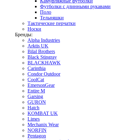
Камуфляжные футболки
Футболки с длинными рукавами
Поло
Тельняшки
Тактические перчатки
Носки
Бренды:
Alpha Industries
Arktis UK
Bilal Brothers
Black Stingray
BLACKHAWK
Carinthia
Condor Outdoor
CoolCat
EmersonGear
Entire M
Garsing
GURON
Hatch
KOMBAT UK
Limes
Mechanix Wear
NORFIN
Pentagon