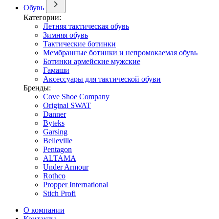
Обувь
Категории:
Летняя тактическая обувь
Зимняя обувь
Тактические ботинки
Мембранные ботинки и непромокаемая обувь
Ботинки армейские мужские
Гамаши
Аксессуары для тактической обуви
Бренды:
Cove Shoe Company
Original SWAT
Danner
Byteks
Garsing
Belleville
Pentagon
ALTAMA
Under Armour
Rothco
Propper International
Stich Profi
О компании
Контакты