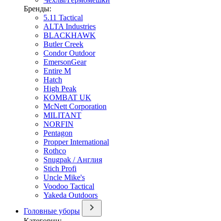
Бренды:
5.11 Tactical
ALTA Industries
BLACKHAWK
Butler Creek
Condor Outdoor
EmersonGear
Entire M
Hatch
High Peak
KOMBAT UK
McNett Corporation
MILITANT
NORFIN
Pentagon
Propper International
Rothco
Snugpak / Англия
Stich Profi
Uncle Mike's
Voodoo Tactical
Yakeda Outdoors
Головные уборы
Категории: