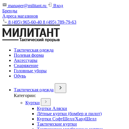
manager@militant.ru
Вход
Бренды
Адреса магазинов
8 (495) 965-60-40
8 (495) 789-79-63
Тактическая одежда
Полевая форма
Аксессуары
Снаряжение
Головные уборы
Обувь
Тактическая одежда
Категории:
Куртки
Куртки Аляски
Лётные куртки (бомбер и пилот)
Куртки СофтШелл/ХардШелл
Тактические куртки