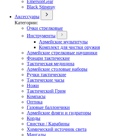
EmersonGear
Black Stingray
Аксессуары
Категории:
Очки стрелковые
Инструменты
Армейские мультитулы
Комплект для чистки оружия
Армейские стрелковые наушники
Фонари тактические
Тактическая медицина
Армейские столовые наборы
Ручки тактические
Тактические часы
Ножи
Тактический Грим
Компасы
Оптика
Газовые баллончики
Армейские фляги и гидраторы
Корды
Свистки / Карабины
Химический источник света
Мангалы