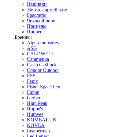
Нашивки
Жетоны армейские
Браслеты
Чехлы iPhone
Прицелы
Прочее
Бренды:
Alpha Industries
ASG
CALDWELL
Cammenga
Casio G-Shock
Condor Outdoor
ESS
Fenix
Fisher Space Pen
Fulton
Gerber
High Peak
Hoppe's
Humvee
KOMBAT UK
KOVEA
Leatherman
Led Lenser