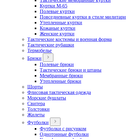
Тактические мембранные куртки
Куртки М-65
Полевые куртки
Повседневные куртки в стиле милитари
Утепленные куртки
Кожаные куртки
Женские куртки
Тактические костюмы и военная форма
Тактические рубашки
Термобелье
Брюки
Полевые брюки
Тактические брюки и штаны
Мембранные брюки
Утепленные брюки
Шорты
Флисовая тактическая одежда
Морские бушлаты
Свитера
Толстовки
Жилеты
Футболки
Футболки с рисунком
Однотонные футболки