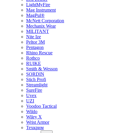
LightMyFire
Mag Instrument
MagPul®
McNett Corporation
Mechanix Wear
MILITANT
Nite Ize
Peltor 3M
Pentagon
Rhino Rescue
Rothco
RUIKE
Smith & Wesson
SORDIN
Stich Profi
Streamlight
SureFire
Uvex
UZI
Voodoo Tactical
Wildo
Wiley X
Wrist Armor
Техкрим