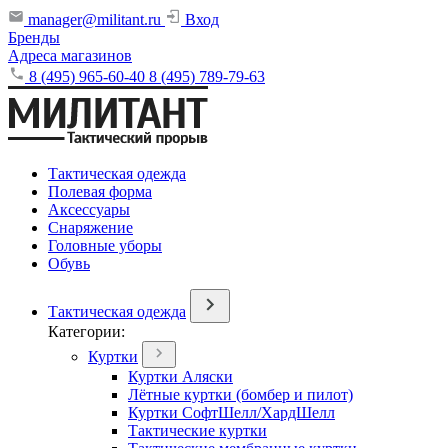
manager@militant.ru
Вход
Бренды
Адреса магазинов
8 (495) 965-60-40
8 (495) 789-79-63
Тактическая одежда
Полевая форма
Аксессуары
Снаряжение
Головные уборы
Обувь
Тактическая одежда
Категории:
Куртки
Куртки Аляски
Лётные куртки (бомбер и пилот)
Куртки СофтШелл/ХардШелл
Тактические куртки