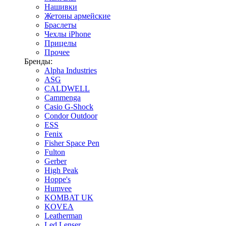
Нашивки
Жетоны армейские
Браслеты
Чехлы iPhone
Прицелы
Прочее
Бренды:
Alpha Industries
ASG
CALDWELL
Cammenga
Casio G-Shock
Condor Outdoor
ESS
Fenix
Fisher Space Pen
Fulton
Gerber
High Peak
Hoppe's
Humvee
KOMBAT UK
KOVEA
Leatherman
Led Lenser