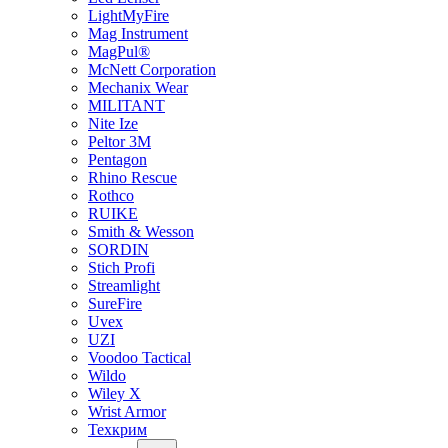
LightMyFire
Mag Instrument
MagPul®
McNett Corporation
Mechanix Wear
MILITANT
Nite Ize
Peltor 3M
Pentagon
Rhino Rescue
Rothco
RUIKE
Smith & Wesson
SORDIN
Stich Profi
Streamlight
SureFire
Uvex
UZI
Voodoo Tactical
Wildo
Wiley X
Wrist Armor
Техкрим