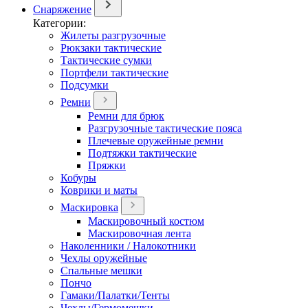
Снаряжение
Категории:
Жилеты разгрузочные
Рюкзаки тактические
Тактические сумки
Портфели тактические
Подсумки
Ремни
Ремни для брюк
Разгрузочные тактические пояса
Плечевые оружейные ремни
Подтяжки тактические
Пряжки
Кобуры
Коврики и маты
Маскировка
Маскировочный костюм
Маскировочная лента
Наколенники / Налокотники
Чехлы оружейные
Спальные мешки
Пончо
Гамаки/Палатки/Тенты
Чехлы/Гермомешки