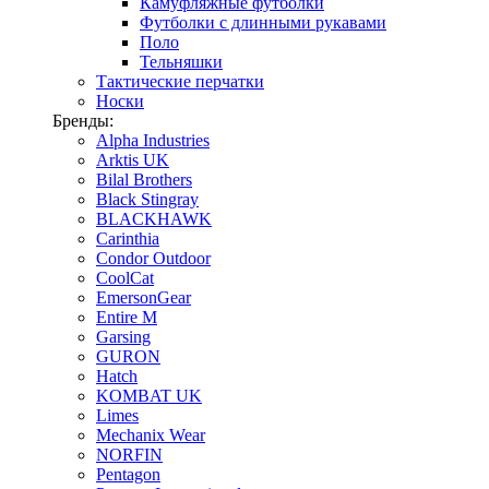
Камуфляжные футболки
Футболки с длинными рукавами
Поло
Тельняшки
Тактические перчатки
Носки
Бренды:
Alpha Industries
Arktis UK
Bilal Brothers
Black Stingray
BLACKHAWK
Carinthia
Condor Outdoor
CoolCat
EmersonGear
Entire M
Garsing
GURON
Hatch
KOMBAT UK
Limes
Mechanix Wear
NORFIN
Pentagon