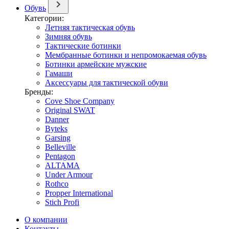
Обувь
Категории:
Летняя тактическая обувь
Зимняя обувь
Тактические ботинки
Мембранные ботинки и непромокаемая обувь
Ботинки армейские мужские
Гамаши
Аксессуары для тактической обуви
Бренды:
Cove Shoe Company
Original SWAT
Danner
Byteks
Garsing
Belleville
Pentagon
ALTAMA
Under Armour
Rothco
Propper International
Stich Profi
О компании
Контакты