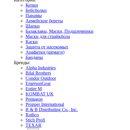
Кепки
Бейсболки
Панамы
Армейские береты
Шапки
Балаклавы, Маски, Подшлемники
Маски для страйкбола
Каски
Защита от насекомых
Арафатки (шемаги)
Банданы
Бренды:
Alpha Industries
Bilal Brothers
Condor Outdoor
EmersonGear
Entire M
KOMBAT UK
Pentagon
Propper International
R & B Distributing Co., Inc.
Rothco
Stich Profi
TEXAR