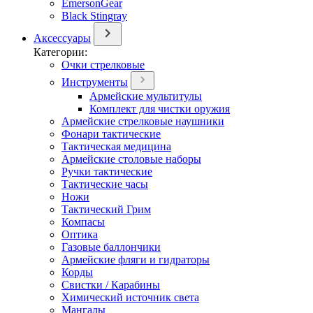
EmersonGear
Black Stingray
Аксессуары
Категории:
Очки стрелковые
Инструменты
Армейские мультитулы
Комплект для чистки оружия
Армейские стрелковые наушники
Фонари тактические
Тактическая медицина
Армейские столовые наборы
Ручки тактические
Тактические часы
Ножи
Тактический Грим
Компасы
Оптика
Газовые баллончики
Армейские фляги и гидраторы
Корды
Свистки / Карабины
Химический источник света
Мангалы