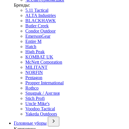
Бренды:
5.11 Tactical
ALTA Industries
BLACKHAWK
Butler Creek
Condor Outdoor
EmersonGear
Entire M
Hatch
High Peak
KOMBAT UK
McNett Corporation
MILITANT
NORFIN
Pentagon
Propper International
Rothco
Snugpak / Англия
Stich Profi
Uncle Mike's
Voodoo Tactical
Yakeda Outdoors
Головные уборы
Категории: