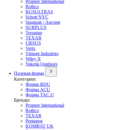
Propper International
Rothco
RUSULTRAS
Schott NYC
Snugpak / Англия
SURPLUS
Terramar
TEXAR
URSUS
Vertx
Vintage Industries
Wiley X
Yakeda Outdoors
Полевая форма
Категории:
Форма BDU
Форма ACU
Форма TAC.U
Бренды:
Propper International
Rothco
TEXAR
Pentagon
KOMBAT UK