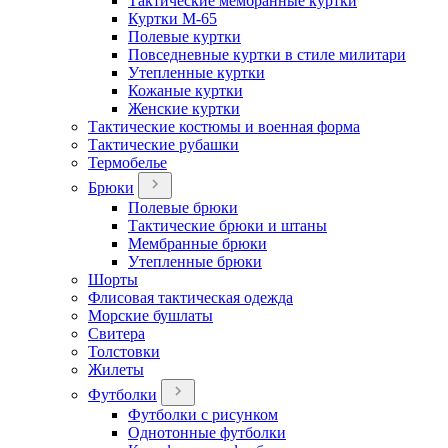
Тактические мембранные куртки
Куртки М-65
Полевые куртки
Повседневные куртки в стиле милитари
Утепленные куртки
Кожаные куртки
Женские куртки
Тактические костюмы и военная форма
Тактические рубашки
Термобелье
Брюки
Полевые брюки
Тактические брюки и штаны
Мембранные брюки
Утепленные брюки
Шорты
Флисовая тактическая одежда
Морские бушлаты
Свитера
Толстовки
Жилеты
Футболки
Футболки с рисунком
Однотонные футболки