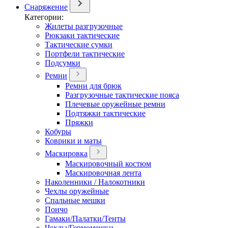
Снаряжение
Категории:
Жилеты разгрузочные
Рюкзаки тактические
Тактические сумки
Портфели тактические
Подсумки
Ремни
Ремни для брюк
Разгрузочные тактические пояса
Плечевые оружейные ремни
Подтяжки тактические
Пряжки
Кобуры
Коврики и маты
Маскировка
Маскировочный костюм
Маскировочная лента
Наколенники / Налокотники
Чехлы оружейные
Спальные мешки
Пончо
Гамаки/Палатки/Тенты
Чехлы/Гермомешки