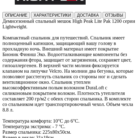
ОПИСАНИЕ
ХАРАКТЕРИСТИКИ
ДОСТАВКА
ОТЗЫВЫ
Демисезонный спальный мешок High Peak Lite Pak 1200 серии
Lightweight.
Компактный спальник для путешествий. Спальник имеет
полноценный капюшон, защищающий вашу голову в
прохладную ночь. Внешний материал имеет покрытие
Бионик Финиш Эко. Водоотталкивающие компоненты без
содержания фтора, защищает от загрязнения, сохраняет цвет,
гипоаллергенен. В верхней части молния фиксируется
клапаном на липучке Velcro. На молнии два бегунка, которые
позволяют расстегнуть спальник со стороны ног и сделать
вентиляционное окно. Спальник утеплен
высокоэффективным полым волокном DuraLoft с
силиконовым покрытием волокон. Плотность утеплителя
составляет 200 гр/м2 с обеих сторон спальника. В комплекте
со спальником идет транспортировочный чехол. Объем чехла
8.8 л.
Температура комфорта: 10°C до 6°C.
Температура экстрима: - 7 °C.
Размер спальника: 225x80x50см.
Размер в чехле: 31x19см.