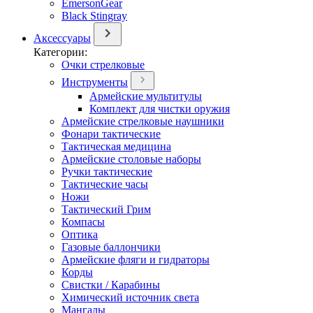
EmersonGear
Black Stingray
Аксессуары
Категории:
Очки стрелковые
Инструменты
Армейские мультитулы
Комплект для чистки оружия
Армейские стрелковые наушники
Фонари тактические
Тактическая медицина
Армейские столовые наборы
Ручки тактические
Тактические часы
Ножи
Тактический Грим
Компасы
Оптика
Газовые баллончики
Армейские фляги и гидраторы
Корды
Свистки / Карабины
Химический источник света
Мангалы