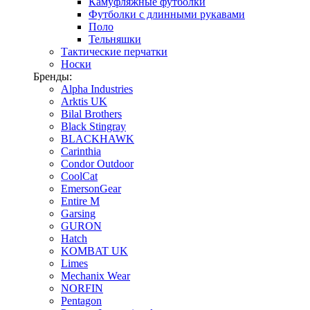
Камуфляжные футболки
Футболки с длинными рукавами
Поло
Тельняшки
Тактические перчатки
Носки
Бренды:
Alpha Industries
Arktis UK
Bilal Brothers
Black Stingray
BLACKHAWK
Carinthia
Condor Outdoor
CoolCat
EmersonGear
Entire M
Garsing
GURON
Hatch
KOMBAT UK
Limes
Mechanix Wear
NORFIN
Pentagon