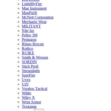
LightMyFire
Mag Instrument
MagPul®
McNett Corporation
Mechanix Wear
MILITANT
Nite Ize
Peltor 3M
Pentagon
Rhino Rescue
Rothco
RUIKE
Smith & Wesson
SORDIN
Stich Profi
Streamlight
SureFire
Uvex
UZI
Voodoo Tactical
Wildo
Wiley X
Wrist Armor
Техкрим