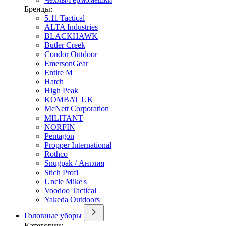
Бренды:
5.11 Tactical
ALTA Industries
BLACKHAWK
Butler Creek
Condor Outdoor
EmersonGear
Entire M
Hatch
High Peak
KOMBAT UK
McNett Corporation
MILITANT
NORFIN
Pentagon
Propper International
Rothco
Snugpak / Англия
Stich Profi
Uncle Mike's
Voodoo Tactical
Yakeda Outdoors
Головные уборы
Категории: