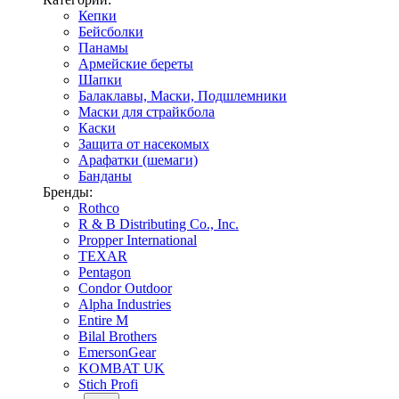
Кепки
Бейсболки
Панамы
Армейские береты
Шапки
Балаклавы, Маски, Подшлемники
Маски для страйкбола
Каски
Защита от насекомых
Арафатки (шемаги)
Банданы
Бренды:
Rothco
R & B Distributing Co., Inc.
Propper International
TEXAR
Pentagon
Condor Outdoor
Alpha Industries
Entire M
Bilal Brothers
EmersonGear
KOMBAT UK
Stich Profi