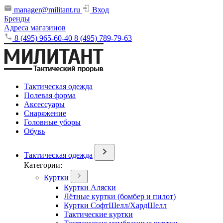
manager@militant.ru
Вход
Бренды
Адреса магазинов
8 (495) 965-60-40
8 (495) 789-79-63
Тактическая одежда
Полевая форма
Аксессуары
Снаряжение
Головные уборы
Обувь
Тактическая одежда
Категории:
Куртки
Куртки Аляски
Лётные куртки (бомбер и пилот)
Куртки СофтШелл/ХардШелл
Тактические куртки