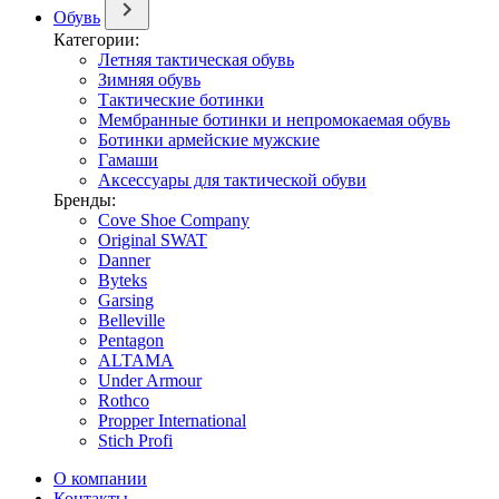
Обувь
Категории:
Летняя тактическая обувь
Зимняя обувь
Тактические ботинки
Мембранные ботинки и непромокаемая обувь
Ботинки армейские мужские
Гамаши
Аксессуары для тактической обуви
Бренды:
Cove Shoe Company
Original SWAT
Danner
Byteks
Garsing
Belleville
Pentagon
ALTAMA
Under Armour
Rothco
Propper International
Stich Profi
О компании
Контакты