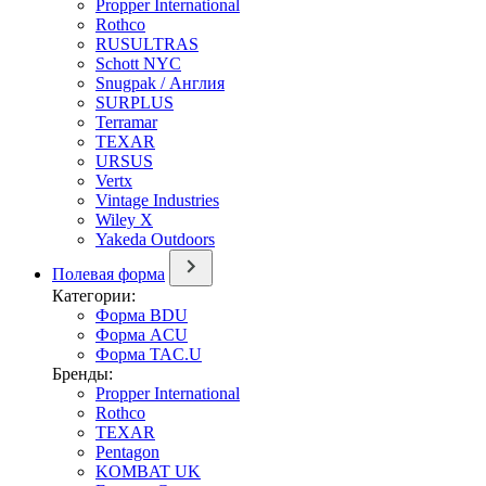
Propper International
Rothco
RUSULTRAS
Schott NYC
Snugpak / Англия
SURPLUS
Terramar
TEXAR
URSUS
Vertx
Vintage Industries
Wiley X
Yakeda Outdoors
Полевая форма
Категории:
Форма BDU
Форма ACU
Форма TAC.U
Бренды:
Propper International
Rothco
TEXAR
Pentagon
KOMBAT UK