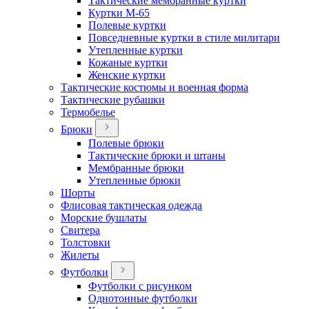
Тактические мембранные куртки
Куртки М-65
Полевые куртки
Повседневные куртки в стиле милитари
Утепленные куртки
Кожаные куртки
Женские куртки
Тактические костюмы и военная форма
Тактические рубашки
Термобелье
Брюки
Полевые брюки
Тактические брюки и штаны
Мембранные брюки
Утепленные брюки
Шорты
Флисовая тактическая одежда
Морские бушлаты
Свитера
Толстовки
Жилеты
Футболки
Футболки с рисунком
Однотонные футболки