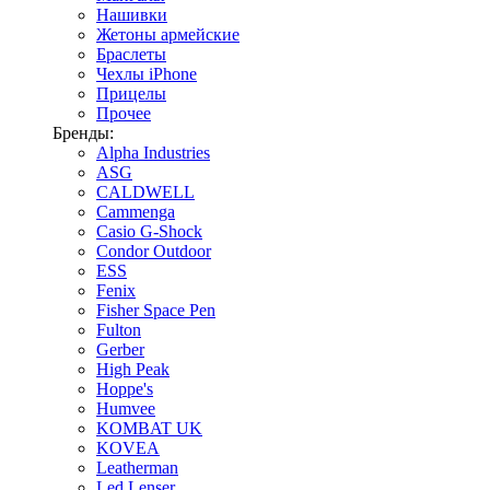
Нашивки
Жетоны армейские
Браслеты
Чехлы iPhone
Прицелы
Прочее
Бренды:
Alpha Industries
ASG
CALDWELL
Cammenga
Casio G-Shock
Condor Outdoor
ESS
Fenix
Fisher Space Pen
Fulton
Gerber
High Peak
Hoppe's
Humvee
KOMBAT UK
KOVEA
Leatherman
Led Lenser