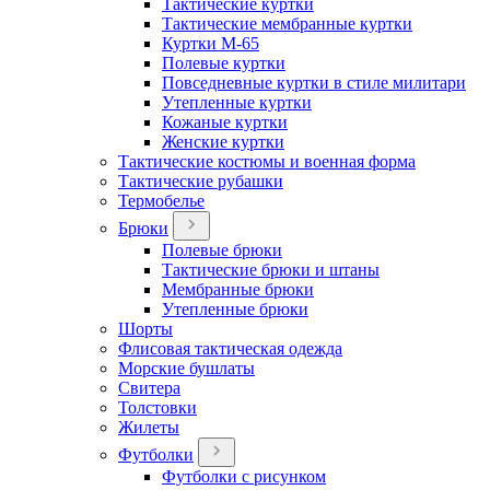
Тактические куртки
Тактические мембранные куртки
Куртки М-65
Полевые куртки
Повседневные куртки в стиле милитари
Утепленные куртки
Кожаные куртки
Женские куртки
Тактические костюмы и военная форма
Тактические рубашки
Термобелье
Брюки
Полевые брюки
Тактические брюки и штаны
Мембранные брюки
Утепленные брюки
Шорты
Флисовая тактическая одежда
Морские бушлаты
Свитера
Толстовки
Жилеты
Футболки
Футболки с рисунком