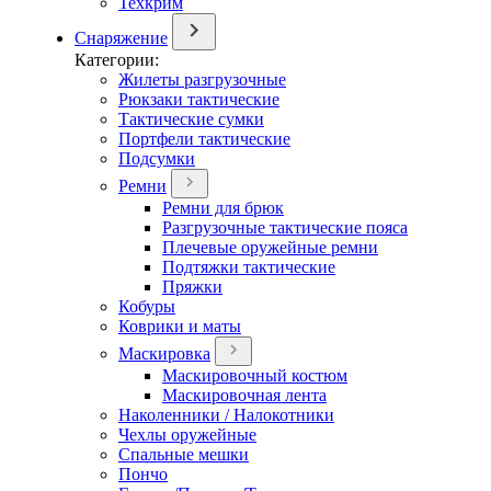
Техкрим
Снаряжение
Категории:
Жилеты разгрузочные
Рюкзаки тактические
Тактические сумки
Портфели тактические
Подсумки
Ремни
Ремни для брюк
Разгрузочные тактические пояса
Плечевые оружейные ремни
Подтяжки тактические
Пряжки
Кобуры
Коврики и маты
Маскировка
Маскировочный костюм
Маскировочная лента
Наколенники / Налокотники
Чехлы оружейные
Спальные мешки
Пончо