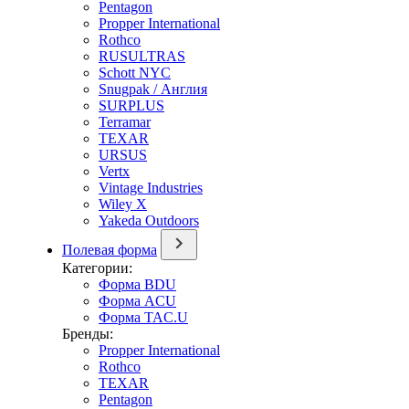
Pentagon
Propper International
Rothco
RUSULTRAS
Schott NYC
Snugpak / Англия
SURPLUS
Terramar
TEXAR
URSUS
Vertx
Vintage Industries
Wiley X
Yakeda Outdoors
Полевая форма
Категории:
Форма BDU
Форма ACU
Форма TAC.U
Бренды:
Propper International
Rothco
TEXAR
Pentagon