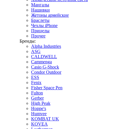
Мангалы
Нашивки
Жетоны армейские
Браслеты
Чехлы iPhone
Прицелы
Прочее
Бренды:
Alpha Industries
ASG
CALDWELL
Cammenga
Casio G-Shock
Condor Outdoor
ESS
Fenix
Fisher Space Pen
Fulton
Gerber
High Peak
Hoppe's
Humvee
KOMBAT UK
KOVEA