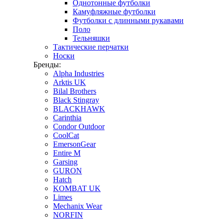
Однотонные футболки
Камуфляжные футболки
Футболки с длинными рукавами
Поло
Тельняшки
Тактические перчатки
Носки
Бренды:
Alpha Industries
Arktis UK
Bilal Brothers
Black Stingray
BLACKHAWK
Carinthia
Condor Outdoor
CoolCat
EmersonGear
Entire M
Garsing
GURON
Hatch
KOMBAT UK
Limes
Mechanix Wear
NORFIN