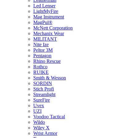
Leatherman
Led Lenser
LightMyFire
Mag Instrument
MagPul®
McNett Corporation
Mechanix Wear
MILITANT
Nite Ize
Peltor 3M
Pentagon
Rhino Rescue
Rothco
RUIKE
Smith & Wesson
SORDIN
Stich Profi
Streamlight
SureFire
Uvex
UZI
Voodoo Tactical
Wildo
Wiley X
Wrist Armor