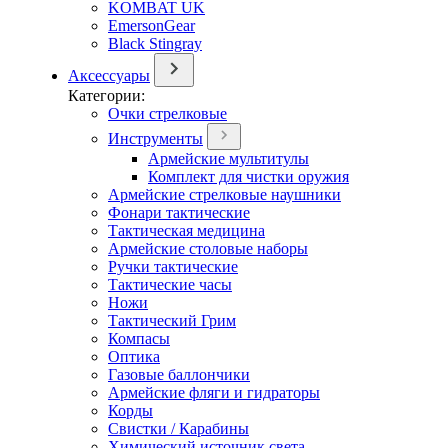
KOMBAT UK
EmersonGear
Black Stingray
Аксессуары
Категории:
Очки стрелковые
Инструменты
Армейские мультитулы
Комплект для чистки оружия
Армейские стрелковые наушники
Фонари тактические
Тактическая медицина
Армейские столовые наборы
Ручки тактические
Тактические часы
Ножи
Тактический Грим
Компасы
Оптика
Газовые баллончики
Армейские фляги и гидраторы
Корды
Свистки / Карабины
Химический источник света