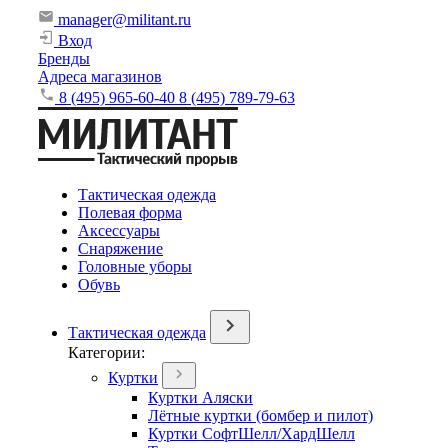
manager@militant.ru
Вход
Бренды
Адреса магазинов
8 (495) 965-60-40
8 (495) 789-79-63
Тактическая одежда
Полевая форма
Аксессуары
Снаряжение
Головные уборы
Обувь
Тактическая одежда
Категории:
Куртки
Куртки Аляски
Лётные куртки (бомбер и пилот)
Куртки СофтШелл/ХардШелл