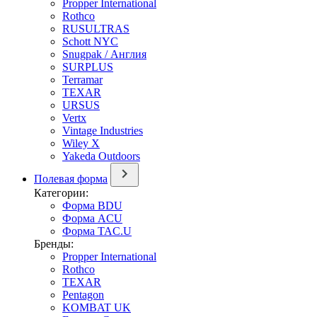
Propper International
Rothco
RUSULTRAS
Schott NYC
Snugpak / Англия
SURPLUS
Terramar
TEXAR
URSUS
Vertx
Vintage Industries
Wiley X
Yakeda Outdoors
Полевая форма
Категории:
Форма BDU
Форма ACU
Форма TAC.U
Бренды:
Propper International
Rothco
TEXAR
Pentagon
KOMBAT UK