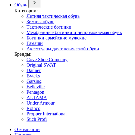
Обувь
Категории:
Летняя тактическая обувь
Зимняя обувь
Тактические ботинки
Мембранные ботинки и непромокаемая обувь
Ботинки армейские мужские
Гамаши
Аксессуары для тактической обуви
Бренды:
Cove Shoe Company
Original SWAT
Danner
Byteks
Garsing
Belleville
Pentagon
ALTAMA
Under Armour
Rothco
Propper International
Stich Profi
О компании
Контакты