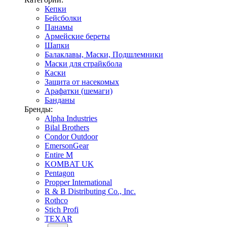
Кепки
Бейсболки
Панамы
Армейские береты
Шапки
Балаклавы, Маски, Подшлемники
Маски для страйкбола
Каски
Защита от насекомых
Арафатки (шемаги)
Банданы
Бренды:
Alpha Industries
Bilal Brothers
Condor Outdoor
EmersonGear
Entire M
KOMBAT UK
Pentagon
Propper International
R & B Distributing Co., Inc.
Rothco
Stich Profi
TEXAR