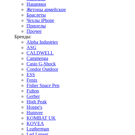
Нашивки
Жетоны армейские
Браслеты
Чехлы iPhone
Прицелы
Прочее
Бренды:
Alpha Industries
ASG
CALDWELL
Cammenga
Casio G-Shock
Condor Outdoor
ESS
Fenix
Fisher Space Pen
Fulton
Gerber
High Peak
Hoppe's
Humvee
KOMBAT UK
KOVEA
Leatherman
Led Lenser