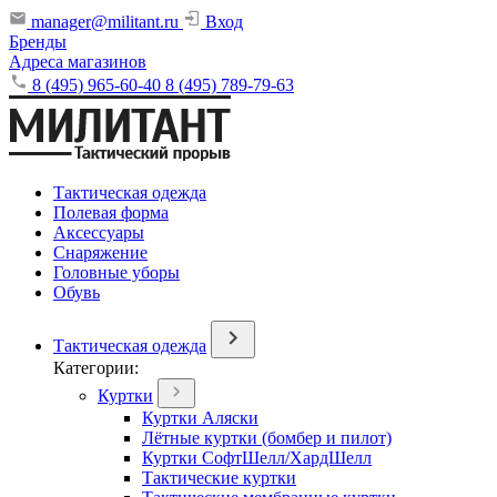
manager@militant.ru
Вход
Бренды
Адреса магазинов
8 (495) 965-60-40
8 (495) 789-79-63
Тактическая одежда
Полевая форма
Аксессуары
Снаряжение
Головные уборы
Обувь
Тактическая одежда
Категории:
Куртки
Куртки Аляски
Лётные куртки (бомбер и пилот)
Куртки СофтШелл/ХардШелл
Тактические куртки