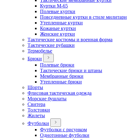
Тактические мембранные куртки
Куртки М-65
Полевые куртки
Повседневные куртки в стиле милитари
Утепленные куртки
Кожаные куртки
Женские куртки
Тактические костюмы и военная форма
Тактические рубашки
Термобелье
Брюки
Полевые брюки
Тактические брюки и штаны
Мембранные брюки
Утепленные брюки
Шорты
Флисовая тактическая одежда
Морские бушлаты
Свитера
Толстовки
Жилеты
Футболки
Футболки с рисунком
Однотонные футболки