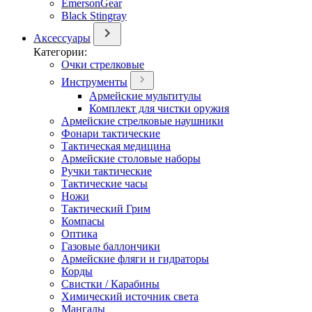
EmersonGear
Black Stingray
Аксессуары
Категории:
Очки стрелковые
Инструменты
Армейские мультитулы
Комплект для чистки оружия
Армейские стрелковые наушники
Фонари тактические
Тактическая медицина
Армейские столовые наборы
Ручки тактические
Тактические часы
Ножи
Тактический Грим
Компасы
Оптика
Газовые баллончики
Армейские фляги и гидраторы
Корды
Свистки / Карабины
Химический источник света
Мангалы