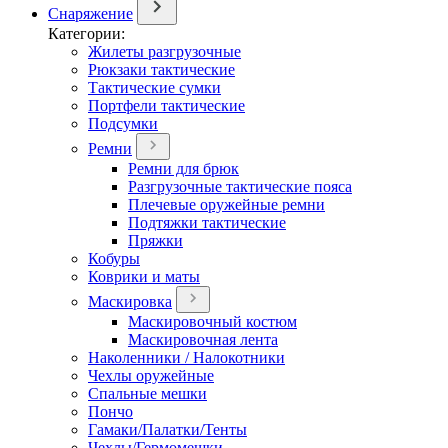
Снаряжение
Категории:
Жилеты разгрузочные
Рюкзаки тактические
Тактические сумки
Портфели тактические
Подсумки
Ремни
Ремни для брюк
Разгрузочные тактические пояса
Плечевые оружейные ремни
Подтяжки тактические
Пряжки
Кобуры
Коврики и маты
Маскировка
Маскировочный костюм
Маскировочная лента
Наколенники / Налокотники
Чехлы оружейные
Спальные мешки
Пончо
Гамаки/Палатки/Тенты
Чехлы/Гермомешки