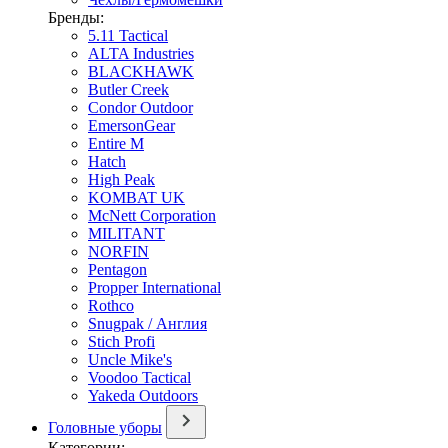
Бренды:
5.11 Tactical
ALTA Industries
BLACKHAWK
Butler Creek
Condor Outdoor
EmersonGear
Entire M
Hatch
High Peak
KOMBAT UK
McNett Corporation
MILITANT
NORFIN
Pentagon
Propper International
Rothco
Snugpak / Англия
Stich Profi
Uncle Mike's
Voodoo Tactical
Yakeda Outdoors
Головные уборы
Категории: