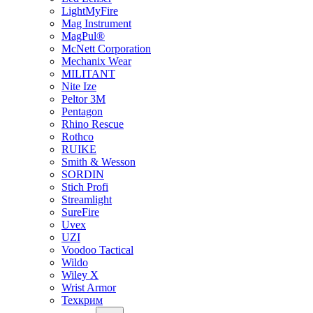
LightMyFire
Mag Instrument
MagPul®
McNett Corporation
Mechanix Wear
MILITANT
Nite Ize
Peltor 3M
Pentagon
Rhino Rescue
Rothco
RUIKE
Smith & Wesson
SORDIN
Stich Profi
Streamlight
SureFire
Uvex
UZI
Voodoo Tactical
Wildo
Wiley X
Wrist Armor
Техкрим