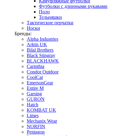
Камуфляжные футболки
Футболки с длинными рукавами
Поло
Тельняшки
Тактические перчатки
Носки
Бренды:
Alpha Industries
Arktis UK
Bilal Brothers
Black Stingray
BLACKHAWK
Carinthia
Condor Outdoor
CoolCat
EmersonGear
Entire M
Garsing
GURON
Hatch
KOMBAT UK
Limes
Mechanix Wear
NORFIN
Pentagon