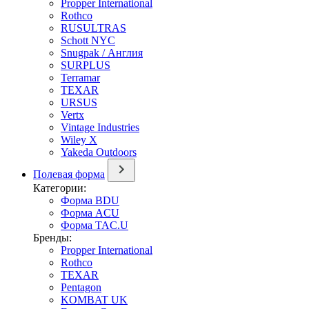
Propper International
Rothco
RUSULTRAS
Schott NYC
Snugpak / Англия
SURPLUS
Terramar
TEXAR
URSUS
Vertx
Vintage Industries
Wiley X
Yakeda Outdoors
Полевая форма
Категории:
Форма BDU
Форма ACU
Форма TAC.U
Бренды:
Propper International
Rothco
TEXAR
Pentagon
KOMBAT UK