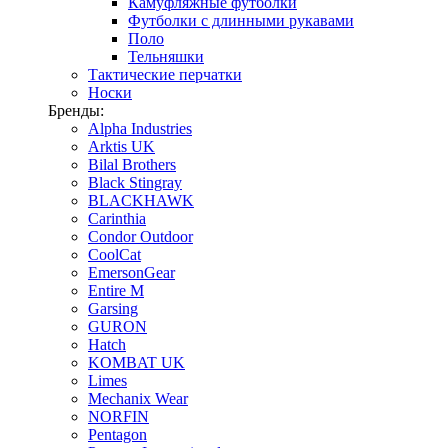
Камуфляжные футболки
Футболки с длинными рукавами
Поло
Тельняшки
Тактические перчатки
Носки
Бренды:
Alpha Industries
Arktis UK
Bilal Brothers
Black Stingray
BLACKHAWK
Carinthia
Condor Outdoor
CoolCat
EmersonGear
Entire M
Garsing
GURON
Hatch
KOMBAT UK
Limes
Mechanix Wear
NORFIN
Pentagon