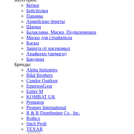
Кепки
Бейсболки
Панамы
Армейские береты
Шапки
Балаклавы, Маски, Подшлемники
Маски для страйкбола
Каски
Защита от насекомых
Арафатки (шемаги)
Банданы
Бренды:
Alpha Industries
Bilal Brothers
Condor Outdoor
EmersonGear
Entire M
KOMBAT UK
Pentagon
Propper International
R & B Distributing Co., Inc.
Rothco
Stich Profi
TEXAR