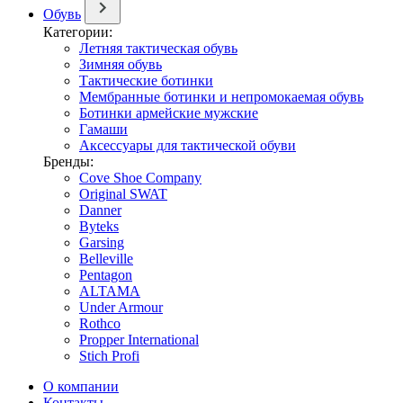
Обувь
Категории:
Летняя тактическая обувь
Зимняя обувь
Тактические ботинки
Мембранные ботинки и непромокаемая обувь
Ботинки армейские мужские
Гамаши
Аксессуары для тактической обуви
Бренды:
Cove Shoe Company
Original SWAT
Danner
Byteks
Garsing
Belleville
Pentagon
ALTAMA
Under Armour
Rothco
Propper International
Stich Profi
О компании
Контакты