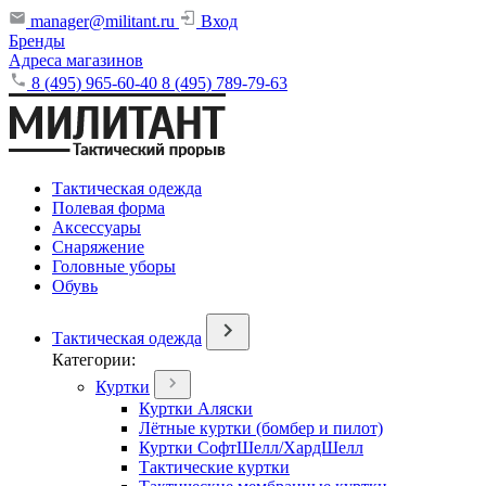
manager@militant.ru
Вход
Бренды
Адреса магазинов
8 (495) 965-60-40
8 (495) 789-79-63
Тактическая одежда
Полевая форма
Аксессуары
Снаряжение
Головные уборы
Обувь
Тактическая одежда
Категории:
Куртки
Куртки Аляски
Лётные куртки (бомбер и пилот)
Куртки СофтШелл/ХардШелл
Тактические куртки