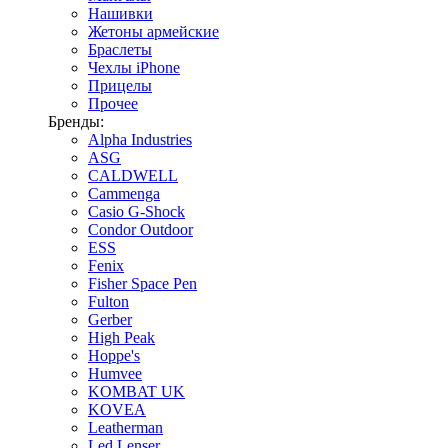
Нашивки
Жетоны армейские
Браслеты
Чехлы iPhone
Прицелы
Прочее
Бренды:
Alpha Industries
ASG
CALDWELL
Cammenga
Casio G-Shock
Condor Outdoor
ESS
Fenix
Fisher Space Pen
Fulton
Gerber
High Peak
Hoppe's
Humvee
KOMBAT UK
KOVEA
Leatherman
Led Lenser