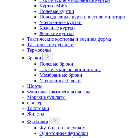
Тактические мембранные куртки
Куртки М-65
Полевые куртки
Повседневные куртки в стиле милитари
Утепленные куртки
Кожаные куртки
Женские куртки
Тактические костюмы и военная форма
Тактические рубашки
Термобелье
Брюки
Полевые брюки
Тактические брюки и штаны
Мембранные брюки
Утепленные брюки
Шорты
Флисовая тактическая одежда
Морские бушлаты
Свитера
Толстовки
Жилеты
Футболки
Футболки с рисунком
Однотонные футболки