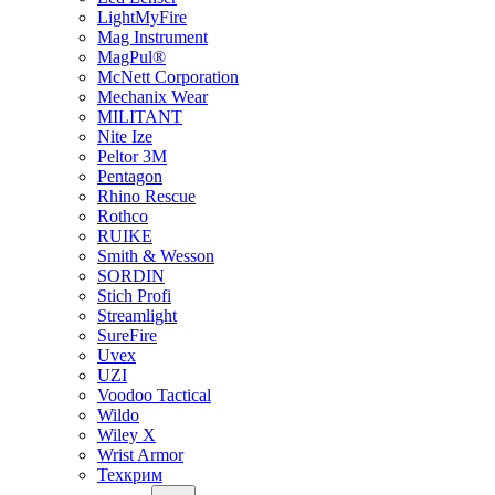
LightMyFire
Mag Instrument
MagPul®
McNett Corporation
Mechanix Wear
MILITANT
Nite Ize
Peltor 3M
Pentagon
Rhino Rescue
Rothco
RUIKE
Smith & Wesson
SORDIN
Stich Profi
Streamlight
SureFire
Uvex
UZI
Voodoo Tactical
Wildo
Wiley X
Wrist Armor
Техкрим