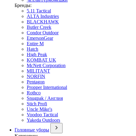
Бренды:
5.11 Tactical
ALTA Industries
BLACKHAWK
Butler Creek
Condor Outdoor
EmersonGear
Entire M
Hatch
High Peak
KOMBAT UK
McNett Corporation
MILITANT
NORFIN
Pentagon
Propper International
Rothco
Snugpak / Англия
Stich Profi
Uncle Mike's
Voodoo Tactical
Yakeda Outdoors
Головные уборы
Категории: