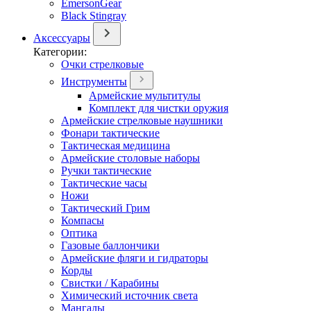
EmersonGear
Black Stingray
Аксессуары
Категории:
Очки стрелковые
Инструменты
Армейские мультитулы
Комплект для чистки оружия
Армейские стрелковые наушники
Фонари тактические
Тактическая медицина
Армейские столовые наборы
Ручки тактические
Тактические часы
Ножи
Тактический Грим
Компасы
Оптика
Газовые баллончики
Армейские фляги и гидраторы
Корды
Свистки / Карабины
Химический источник света
Мангалы