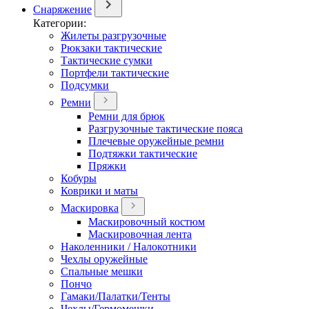
Снаряжение
Категории:
Жилеты разгрузочные
Рюкзаки тактические
Тактические сумки
Портфели тактические
Подсумки
Ремни
Ремни для брюк
Разгрузочные тактические пояса
Плечевые оружейные ремни
Подтяжки тактические
Пряжки
Кобуры
Коврики и маты
Маскировка
Маскировочный костюм
Маскировочная лента
Наколенники / Налокотники
Чехлы оружейные
Спальные мешки
Пончо
Гамаки/Палатки/Тенты
Чехлы/Гермомешки