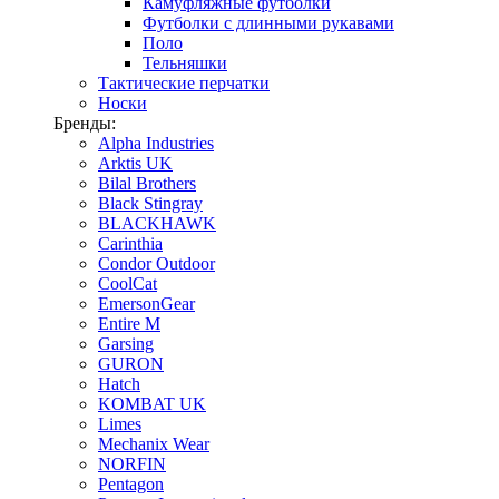
Камуфляжные футболки
Футболки с длинными рукавами
Поло
Тельняшки
Тактические перчатки
Носки
Бренды:
Alpha Industries
Arktis UK
Bilal Brothers
Black Stingray
BLACKHAWK
Carinthia
Condor Outdoor
CoolCat
EmersonGear
Entire M
Garsing
GURON
Hatch
KOMBAT UK
Limes
Mechanix Wear
NORFIN
Pentagon