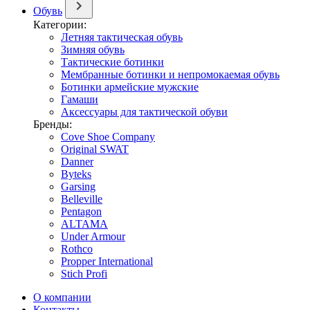
Обувь
Категории:
Летняя тактическая обувь
Зимняя обувь
Тактические ботинки
Мембранные ботинки и непромокаемая обувь
Ботинки армейские мужские
Гамаши
Аксессуары для тактической обуви
Бренды:
Cove Shoe Company
Original SWAT
Danner
Byteks
Garsing
Belleville
Pentagon
ALTAMA
Under Armour
Rothco
Propper International
Stich Profi
О компании
Контакты