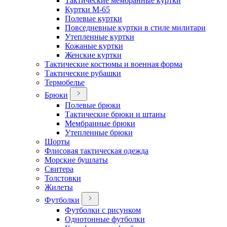
Тактические мембранные куртки
Куртки М-65
Полевые куртки
Повседневные куртки в стиле милитари
Утепленные куртки
Кожаные куртки
Женские куртки
Тактические костюмы и военная форма
Тактические рубашки
Термобелье
Брюки
Полевые брюки
Тактические брюки и штаны
Мембранные брюки
Утепленные брюки
Шорты
Флисовая тактическая одежда
Морские бушлаты
Свитера
Толстовки
Жилеты
Футболки
Футболки с рисунком
Однотонные футболки