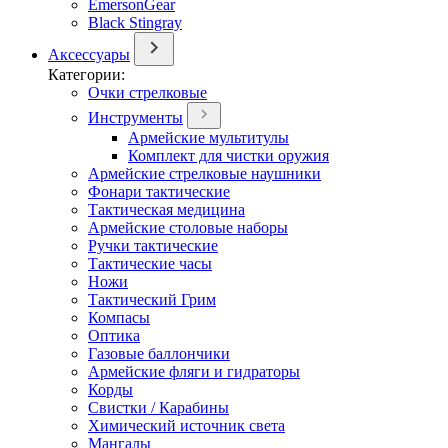
EmersonGear
Black Stingray
Аксессуары
Категории:
Очки стрелковые
Инструменты
Армейские мультитулы
Комплект для чистки оружия
Армейские стрелковые наушники
Фонари тактические
Тактическая медицина
Армейские столовые наборы
Ручки тактические
Тактические часы
Ножи
Тактический Грим
Компасы
Оптика
Газовые баллончики
Армейские фляги и гидраторы
Корды
Свистки / Карабины
Химический источник света
Мангалы