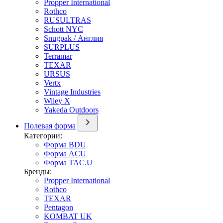
Propper International
Rothco
RUSULTRAS
Schott NYC
Snugpak / Англия
SURPLUS
Terramar
TEXAR
URSUS
Vertx
Vintage Industries
Wiley X
Yakeda Outdoors
Полевая форма
Категории:
Форма BDU
Форма ACU
Форма TAC.U
Бренды:
Propper International
Rothco
TEXAR
Pentagon
KOMBAT UK