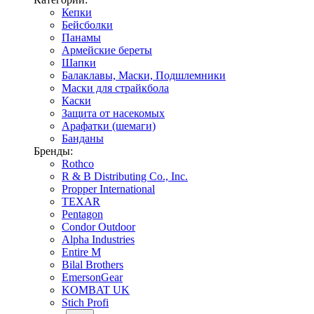
Кепки
Бейсболки
Панамы
Армейские береты
Шапки
Балаклавы, Маски, Подшлемники
Маски для страйкбола
Каски
Защита от насекомых
Арафатки (шемаги)
Банданы
Бренды:
Rothco
R & B Distributing Co., Inc.
Propper International
TEXAR
Pentagon
Condor Outdoor
Alpha Industries
Entire M
Bilal Brothers
EmersonGear
KOMBAT UK
Stich Profi