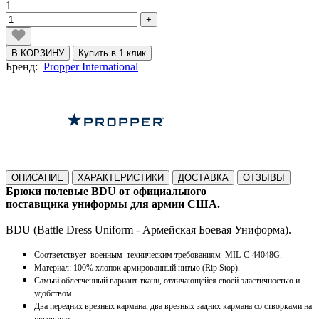
1
+
В КОРЗИНУ
Купить в 1 клик
Бренд:
Propper International
ОПИСАНИЕ
ХАРАКТЕРИСТИКИ
ДОСТАВКА
ОТЗЫВЫ
Брюки полевые BDU от официального
поставщика униформы для армии США.
BDU (Battle Dress Uniform - Армейская Боевая Униформа).
Соответствует
военным
техническим требованиям
MIL-C-44048G.
Материал: 100% хлопок армированный нитью (Rip Stop).
Самый облегченный вариант ткани, отличающейся своей эластичностью и
удобством.
Два передних врезных кармана, два врезных задних кармана со створками на
пуговицах.