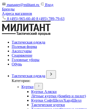
manager@militant.ru
Вход
Бренды
Адреса магазинов
8 (495) 965-60-40
8 (495) 789-79-63
Тактическая одежда
Полевая форма
Аксессуары
Снаряжение
Головные уборы
Обувь
Тактическая одежда
Категории:
Куртки
Куртки Аляски
Лётные куртки (бомбер и пилот)
Куртки СофтШелл/ХардШелл
Тактические куртки