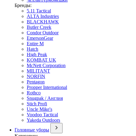
Бренды:
5.11 Tactical
ALTA Industries
BLACKHAWK
Butler Creek
Condor Outdoor
EmersonGear
Entire M
Hatch
High Peak
KOMBAT UK
McNett Corporation
MILITANT
NORFIN
Pentagon
Propper International
Rothco
Snugpak / Англия
Stich Profi
Uncle Mike's
Voodoo Tactical
Yakeda Outdoors
Головные уборы
Категории: