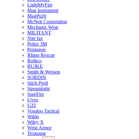
LightMyFire
Mag Instrument
MagPul®
McNett Corporation
Mechanix Wear
MILITANT
Nite Ize
Peltor 3M
Pentagon
Rhino Rescue
Rothco
RUIKE
Smith & Wesson
SORDIN
Stich Profi
Streamlight
SureFire
Uvex
UZI
Voodoo Tactical
Wildo
Wiley X
Wrist Armor
Техкрим