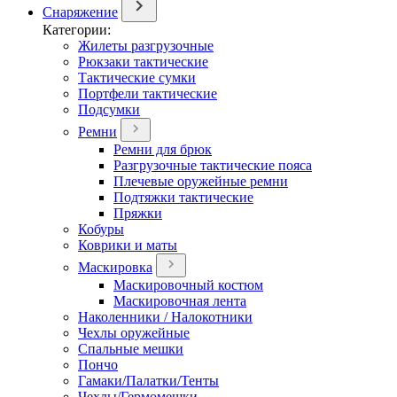
Снаряжение
Категории:
Жилеты разгрузочные
Рюкзаки тактические
Тактические сумки
Портфели тактические
Подсумки
Ремни
Ремни для брюк
Разгрузочные тактические пояса
Плечевые оружейные ремни
Подтяжки тактические
Пряжки
Кобуры
Коврики и маты
Маскировка
Маскировочный костюм
Маскировочная лента
Наколенники / Налокотники
Чехлы оружейные
Спальные мешки
Пончо
Гамаки/Палатки/Тенты
Чехлы/Гермомешки