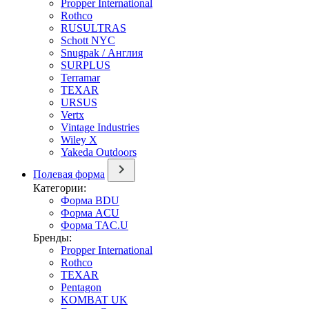
Propper International
Rothco
RUSULTRAS
Schott NYC
Snugpak / Англия
SURPLUS
Terramar
TEXAR
URSUS
Vertx
Vintage Industries
Wiley X
Yakeda Outdoors
Полевая форма
Категории:
Форма BDU
Форма ACU
Форма TAC.U
Бренды:
Propper International
Rothco
TEXAR
Pentagon
KOMBAT UK