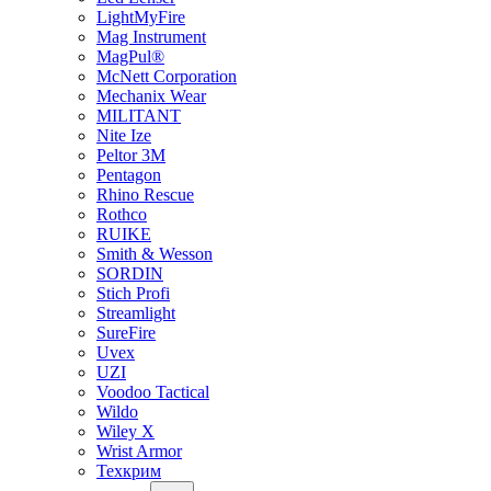
LightMyFire
Mag Instrument
MagPul®
McNett Corporation
Mechanix Wear
MILITANT
Nite Ize
Peltor 3M
Pentagon
Rhino Rescue
Rothco
RUIKE
Smith & Wesson
SORDIN
Stich Profi
Streamlight
SureFire
Uvex
UZI
Voodoo Tactical
Wildo
Wiley X
Wrist Armor
Техкрим