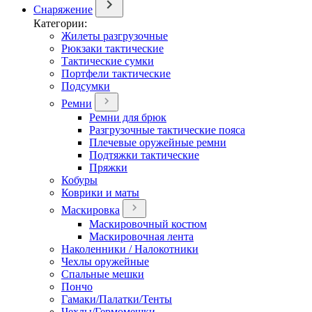
Снаряжение
Категории:
Жилеты разгрузочные
Рюкзаки тактические
Тактические сумки
Портфели тактические
Подсумки
Ремни
Ремни для брюк
Разгрузочные тактические пояса
Плечевые оружейные ремни
Подтяжки тактические
Пряжки
Кобуры
Коврики и маты
Маскировка
Маскировочный костюм
Маскировочная лента
Наколенники / Налокотники
Чехлы оружейные
Спальные мешки
Пончо
Гамаки/Палатки/Тенты
Чехлы/Гермомешки