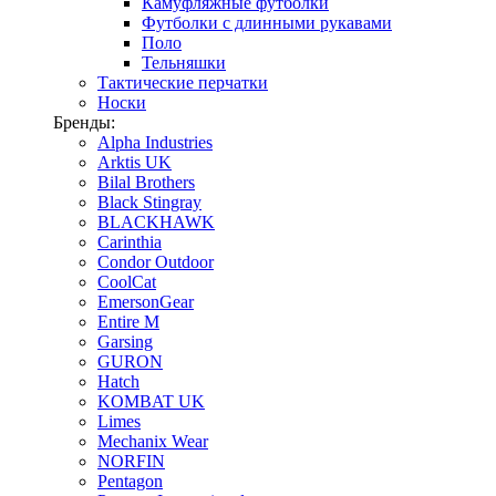
Камуфляжные футболки
Футболки с длинными рукавами
Поло
Тельняшки
Тактические перчатки
Носки
Бренды:
Alpha Industries
Arktis UK
Bilal Brothers
Black Stingray
BLACKHAWK
Carinthia
Condor Outdoor
CoolCat
EmersonGear
Entire M
Garsing
GURON
Hatch
KOMBAT UK
Limes
Mechanix Wear
NORFIN
Pentagon