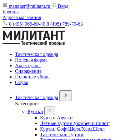
manager@militant.ru
Вход
Бренды
Адреса магазинов
8 (495) 965-60-40
8 (495) 789-79-63
Тактическая одежда
Полевая форма
Аксессуары
Снаряжение
Головные уборы
Обувь
Тактическая одежда
Категории:
Куртки
Куртки Аляски
Лётные куртки (бомбер и пилот)
Куртки СофтШелл/ХардШелл
Тактические куртки