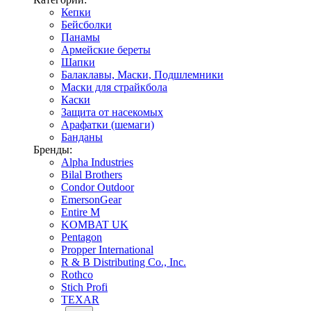
Кепки
Бейсболки
Панамы
Армейские береты
Шапки
Балаклавы, Маски, Подшлемники
Маски для страйкбола
Каски
Защита от насекомых
Арафатки (шемаги)
Банданы
Бренды:
Alpha Industries
Bilal Brothers
Condor Outdoor
EmersonGear
Entire M
KOMBAT UK
Pentagon
Propper International
R & B Distributing Co., Inc.
Rothco
Stich Profi
TEXAR