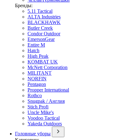
Бренды:
5.11 Tactical
ALTA Industries
BLACKHAWK
Butler Creek
Condor Outdoor
EmersonGear
Entire M
Hatch
High Peak
KOMBAT UK
McNett Corporation
MILITANT
NORFIN
Pentagon
Propper International
Rothco
Snugpak / Англия
Stich Profi
Uncle Mike's
Voodoo Tactical
Yakeda Outdoors
Головные уборы
Категории: