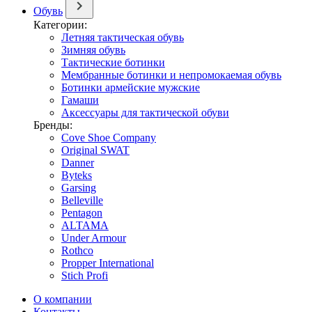
Обувь
Категории:
Летняя тактическая обувь
Зимняя обувь
Тактические ботинки
Мембранные ботинки и непромокаемая обувь
Ботинки армейские мужские
Гамаши
Аксессуары для тактической обуви
Бренды:
Cove Shoe Company
Original SWAT
Danner
Byteks
Garsing
Belleville
Pentagon
ALTAMA
Under Armour
Rothco
Propper International
Stich Profi
О компании
Контакты