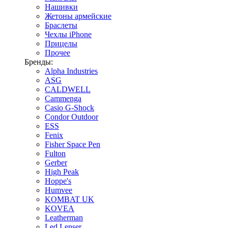
Нашивки
Жетоны армейские
Браслеты
Чехлы iPhone
Прицелы
Прочее
Бренды:
Alpha Industries
ASG
CALDWELL
Cammenga
Casio G-Shock
Condor Outdoor
ESS
Fenix
Fisher Space Pen
Fulton
Gerber
High Peak
Hoppe's
Humvee
KOMBAT UK
KOVEA
Leatherman
Led Lenser