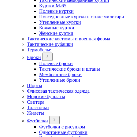
Тактические мембранные куртки
Куртки М-65
Полевые куртки
Повседневные куртки в стиле милитари
Утепленные куртки
Кожаные куртки
Женские куртки
Тактические костюмы и военная форма
Тактические рубашки
Термобелье
Брюки
Полевые брюки
Тактические брюки и штаны
Мембранные брюки
Утепленные брюки
Шорты
Флисовая тактическая одежда
Морские бушлаты
Свитера
Толстовки
Жилеты
Футболки
Футболки с рисунком
Однотонные футболки