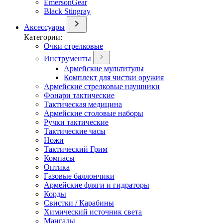
EmersonGear
Black Stingray
Аксессуары
Категории:
Очки стрелковые
Инструменты
Армейские мультитулы
Комплект для чистки оружия
Армейские стрелковые наушники
Фонари тактические
Тактическая медицина
Армейские столовые наборы
Ручки тактические
Тактические часы
Ножи
Тактический Грим
Компасы
Оптика
Газовые баллончики
Армейские фляги и гидраторы
Корды
Свистки / Карабины
Химический источник света
Мангалы