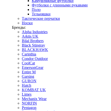
Камуфляжные футболки
Футболки с длинными рукавами
Поло
Тельняшки
Тактические перчатки
Носки
Бренды:
Alpha Industries
Arktis UK
Bilal Brothers
Black Stingray
BLACKHAWK
Carinthia
Condor Outdoor
CoolCat
EmersonGear
Entire M
Garsing
GURON
Hatch
KOMBAT UK
Limes
Mechanix Wear
NORFIN
Pentagon