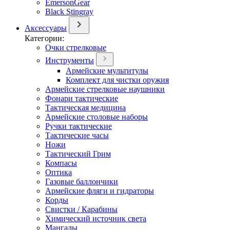
EmersonGear
Black Stingray
Аксессуары
Категории:
Очки стрелковые
Инструменты
Армейские мультитулы
Комплект для чистки оружия
Армейские стрелковые наушники
Фонари тактические
Тактическая медицина
Армейские столовые наборы
Ручки тактические
Тактические часы
Ножи
Тактический Грим
Компасы
Оптика
Газовые баллончики
Армейские фляги и гидраторы
Корды
Свистки / Карабины
Химический источник света
Мангалы