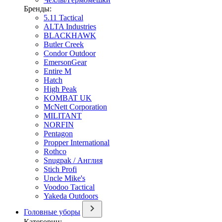
Бренды:
5.11 Tactical
ALTA Industries
BLACKHAWK
Butler Creek
Condor Outdoor
EmersonGear
Entire M
Hatch
High Peak
KOMBAT UK
McNett Corporation
MILITANT
NORFIN
Pentagon
Propper International
Rothco
Snugpak / Англия
Stich Profi
Uncle Mike's
Voodoo Tactical
Yakeda Outdoors
Головные уборы
Категории: