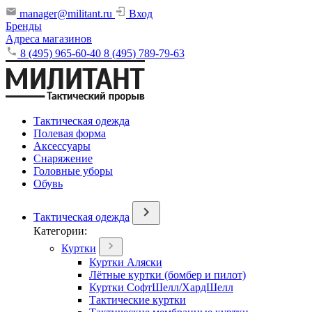
manager@militant.ru
Вход
Бренды
Адреса магазинов
8 (495) 965-60-40
8 (495) 789-79-63
Тактическая одежда
Полевая форма
Аксессуары
Снаряжение
Головные уборы
Обувь
Тактическая одежда
Категории:
Куртки
Куртки Аляски
Лётные куртки (бомбер и пилот)
Куртки СофтШелл/ХардШелл
Тактические куртки