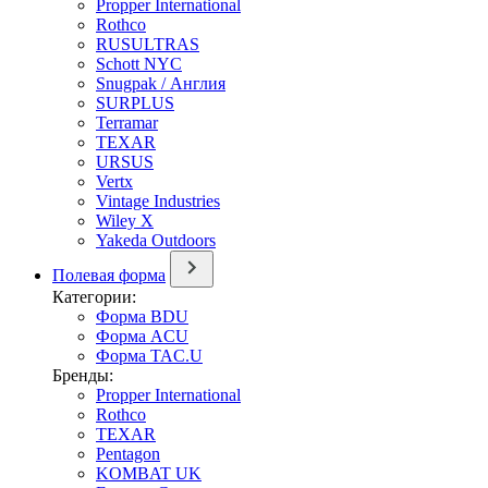
Propper International
Rothco
RUSULTRAS
Schott NYC
Snugpak / Англия
SURPLUS
Terramar
TEXAR
URSUS
Vertx
Vintage Industries
Wiley X
Yakeda Outdoors
Полевая форма
Категории:
Форма BDU
Форма ACU
Форма TAC.U
Бренды:
Propper International
Rothco
TEXAR
Pentagon
KOMBAT UK