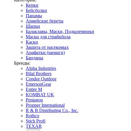
Кепки
Бейсболки
Панамы
Армейские береты
Шапки
Балаклавы, Маски, Подшлемники
Маски для страйкбола
Каски
Защита от насекомых
Арафатки (шемаги)
Банданы
Бренды:
Alpha Industries
Bilal Brothers
Condor Outdoor
EmersonGear
Entire M
KOMBAT UK
Pentagon
Propper International
R & B Distributing Co., Inc.
Rothco
Stich Profi
TEXAR