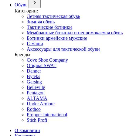
Обувь
Категории:
Летняя тактическая обувь
Зимняя обувь
Тактические ботинки
Мембранные ботинки и непромокаемая обувь
Ботинки армейские мужские
Гамаши
Аксессуары для тактической обуви
Бренды:
Cove Shoe Company
Original SWAT
Danner
Byteks
Garsing
Belleville
Pentagon
ALTAMA
Under Armour
Rothco
Propper International
Stich Profi
О компании
Контакты