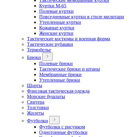
Тактические мембранные куртки
Куртки М-65
Полевые куртки
Повседневные куртки в стиле милитари
Утепленные куртки
Кожаные куртки
Женские куртки
Тактические костюмы и военная форма
Тактические рубашки
Термобелье
Брюки
Полевые брюки
Тактические брюки и штаны
Мембранные брюки
Утепленные брюки
Шорты
Флисовая тактическая одежда
Морские бушлаты
Свитера
Толстовки
Жилеты
Футболки
Футболки с рисунком
Однотонные футболки