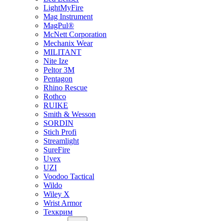
LightMyFire
Mag Instrument
MagPul®
McNett Corporation
Mechanix Wear
MILITANT
Nite Ize
Peltor 3M
Pentagon
Rhino Rescue
Rothco
RUIKE
Smith & Wesson
SORDIN
Stich Profi
Streamlight
SureFire
Uvex
UZI
Voodoo Tactical
Wildo
Wiley X
Wrist Armor
Техкрим