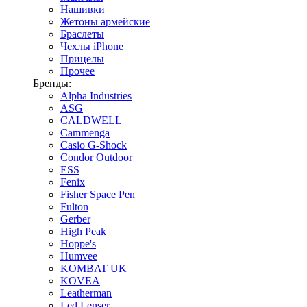
Нашивки
Жетоны армейские
Браслеты
Чехлы iPhone
Прицелы
Прочее
Бренды:
Alpha Industries
ASG
CALDWELL
Cammenga
Casio G-Shock
Condor Outdoor
ESS
Fenix
Fisher Space Pen
Fulton
Gerber
High Peak
Hoppe's
Humvee
KOMBAT UK
KOVEA
Leatherman
Led Lenser