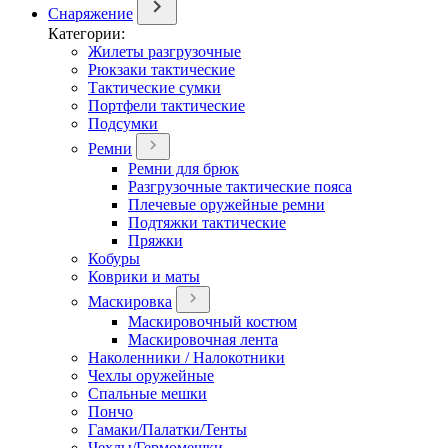
Снаряжение
Категории:
Жилеты разгрузочные
Рюкзаки тактические
Тактические сумки
Портфели тактические
Подсумки
Ремни
Ремни для брюк
Разгрузочные тактические пояса
Плечевые оружейные ремни
Подтяжки тактические
Пряжки
Кобуры
Коврики и маты
Маскировка
Маскировочный костюм
Маскировочная лента
Наколенники / Налокотники
Чехлы оружейные
Спальные мешки
Пончо
Гамаки/Палатки/Тенты
Чехлы/Гермомешки