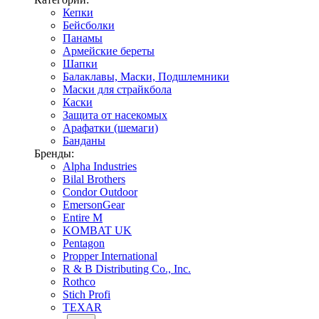
Кепки
Бейсболки
Панамы
Армейские береты
Шапки
Балаклавы, Маски, Подшлемники
Маски для страйкбола
Каски
Защита от насекомых
Арафатки (шемаги)
Банданы
Бренды:
Alpha Industries
Bilal Brothers
Condor Outdoor
EmersonGear
Entire M
KOMBAT UK
Pentagon
Propper International
R & B Distributing Co., Inc.
Rothco
Stich Profi
TEXAR