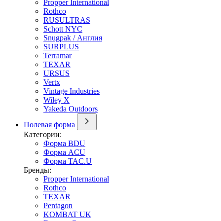
Propper International
Rothco
RUSULTRAS
Schott NYC
Snugpak / Англия
SURPLUS
Terramar
TEXAR
URSUS
Vertx
Vintage Industries
Wiley X
Yakeda Outdoors
Полевая форма
Категории:
Форма BDU
Форма ACU
Форма TAC.U
Бренды:
Propper International
Rothco
TEXAR
Pentagon
KOMBAT UK