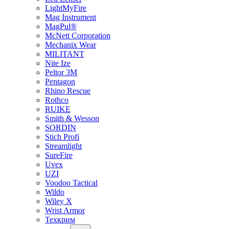
LightMyFire
Mag Instrument
MagPul®
McNett Corporation
Mechanix Wear
MILITANT
Nite Ize
Peltor 3M
Pentagon
Rhino Rescue
Rothco
RUIKE
Smith & Wesson
SORDIN
Stich Profi
Streamlight
SureFire
Uvex
UZI
Voodoo Tactical
Wildo
Wiley X
Wrist Armor
Техкрим