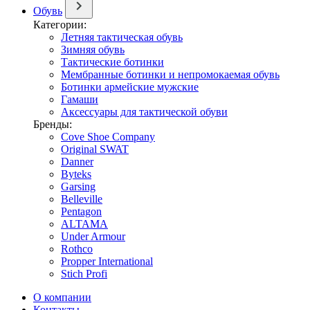
Обувь
Категории:
Летняя тактическая обувь
Зимняя обувь
Тактические ботинки
Мембранные ботинки и непромокаемая обувь
Ботинки армейские мужские
Гамаши
Аксессуары для тактической обуви
Бренды:
Cove Shoe Company
Original SWAT
Danner
Byteks
Garsing
Belleville
Pentagon
ALTAMA
Under Armour
Rothco
Propper International
Stich Profi
О компании
Контакты