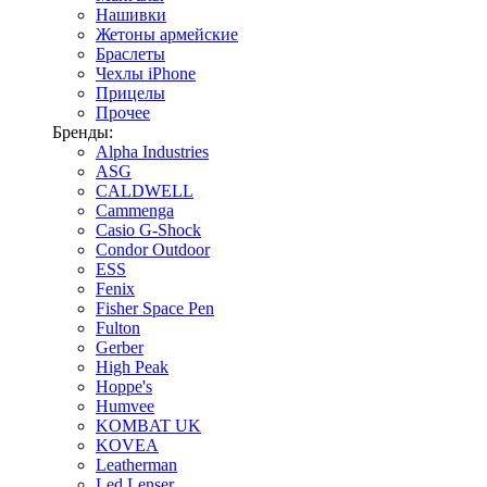
Нашивки
Жетоны армейские
Браслеты
Чехлы iPhone
Прицелы
Прочее
Бренды:
Alpha Industries
ASG
CALDWELL
Cammenga
Casio G-Shock
Condor Outdoor
ESS
Fenix
Fisher Space Pen
Fulton
Gerber
High Peak
Hoppe's
Humvee
KOMBAT UK
KOVEA
Leatherman
Led Lenser