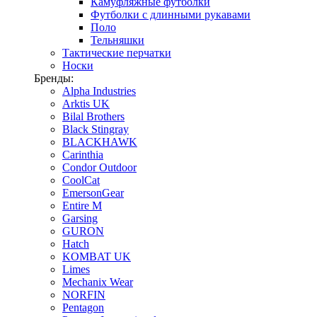
Камуфляжные футболки
Футболки с длинными рукавами
Поло
Тельняшки
Тактические перчатки
Носки
Бренды:
Alpha Industries
Arktis UK
Bilal Brothers
Black Stingray
BLACKHAWK
Carinthia
Condor Outdoor
CoolCat
EmersonGear
Entire M
Garsing
GURON
Hatch
KOMBAT UK
Limes
Mechanix Wear
NORFIN
Pentagon