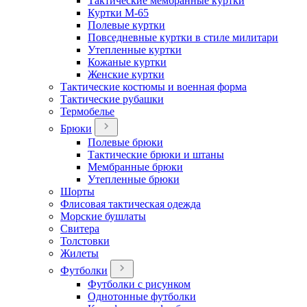
Тактические мембранные куртки
Куртки М-65
Полевые куртки
Повседневные куртки в стиле милитари
Утепленные куртки
Кожаные куртки
Женские куртки
Тактические костюмы и военная форма
Тактические рубашки
Термобелье
Брюки
Полевые брюки
Тактические брюки и штаны
Мембранные брюки
Утепленные брюки
Шорты
Флисовая тактическая одежда
Морские бушлаты
Свитера
Толстовки
Жилеты
Футболки
Футболки с рисунком
Однотонные футболки