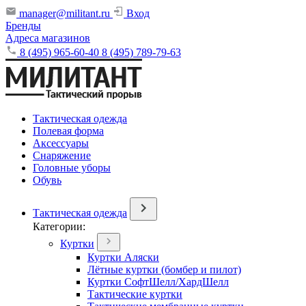
manager@militant.ru
Вход
Бренды
Адреса магазинов
8 (495) 965-60-40
8 (495) 789-79-63
Тактическая одежда
Полевая форма
Аксессуары
Снаряжение
Головные уборы
Обувь
Тактическая одежда
Категории:
Куртки
Куртки Аляски
Лётные куртки (бомбер и пилот)
Куртки СофтШелл/ХардШелл
Тактические куртки