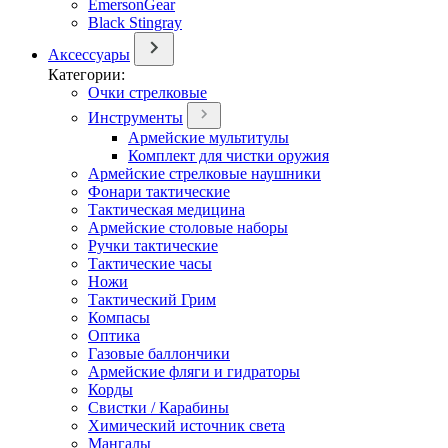
EmersonGear
Black Stingray
Аксессуары
Категории:
Очки стрелковые
Инструменты
Армейские мультитулы
Комплект для чистки оружия
Армейские стрелковые наушники
Фонари тактические
Тактическая медицина
Армейские столовые наборы
Ручки тактические
Тактические часы
Ножи
Тактический Грим
Компасы
Оптика
Газовые баллончики
Армейские фляги и гидраторы
Корды
Свистки / Карабины
Химический источник света
Мангалы