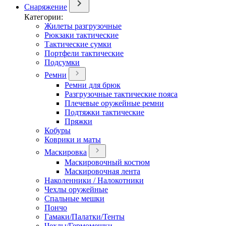
Снаряжение
Категории:
Жилеты разгрузочные
Рюкзаки тактические
Тактические сумки
Портфели тактические
Подсумки
Ремни
Ремни для брюк
Разгрузочные тактические пояса
Плечевые оружейные ремни
Подтяжки тактические
Пряжки
Кобуры
Коврики и маты
Маскировка
Маскировочный костюм
Маскировочная лента
Наколенники / Налокотники
Чехлы оружейные
Спальные мешки
Пончо
Гамаки/Палатки/Тенты
Чехлы/Гермомешки