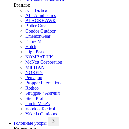
Бренды:
5.11 Tactical
ALTA Industries
BLACKHAWK
Butler Creek
Condor Outdoor
EmersonGear
Entire M
Hatch
High Peak
KOMBAT UK
McNett Corporation
MILITANT
NORFIN
Pentagon
Propper International
Rothco
Snugpak / Англия
Stich Profi
Uncle Mike's
Voodoo Tactical
Yakeda Outdoors
Головные уборы
Категории: