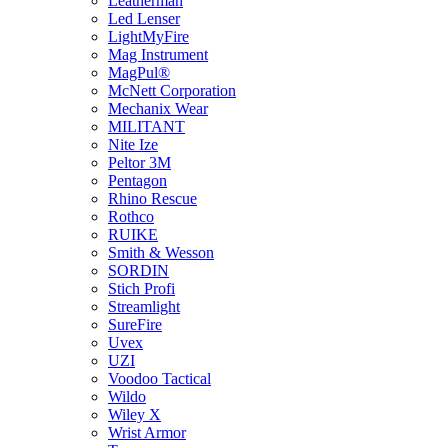
Leatherman
Led Lenser
LightMyFire
Mag Instrument
MagPul®
McNett Corporation
Mechanix Wear
MILITANT
Nite Ize
Peltor 3M
Pentagon
Rhino Rescue
Rothco
RUIKE
Smith & Wesson
SORDIN
Stich Profi
Streamlight
SureFire
Uvex
UZI
Voodoo Tactical
Wildo
Wiley X
Wrist Armor