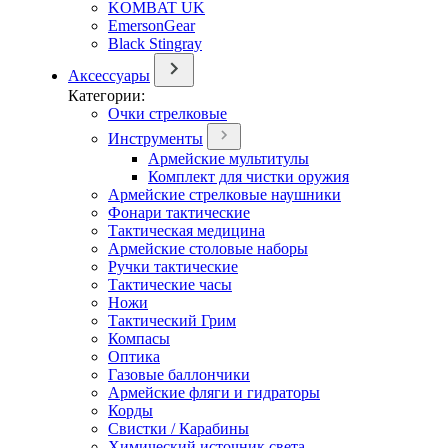
KOMBAT UK
EmersonGear
Black Stingray
Аксессуары
Категории:
Очки стрелковые
Инструменты
Армейские мультитулы
Комплект для чистки оружия
Армейские стрелковые наушники
Фонари тактические
Тактическая медицина
Армейские столовые наборы
Ручки тактические
Тактические часы
Ножи
Тактический Грим
Компасы
Оптика
Газовые баллончики
Армейские фляги и гидраторы
Корды
Свистки / Карабины
Химический источник света