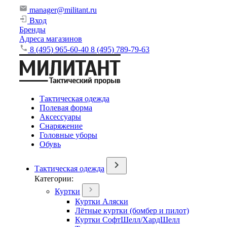
manager@militant.ru
Вход
Бренды
Адреса магазинов
8 (495) 965-60-40
8 (495) 789-79-63
Тактическая одежда
Полевая форма
Аксессуары
Снаряжение
Головные уборы
Обувь
Тактическая одежда
Категории:
Куртки
Куртки Аляски
Лётные куртки (бомбер и пилот)
Куртки СофтШелл/ХардШелл