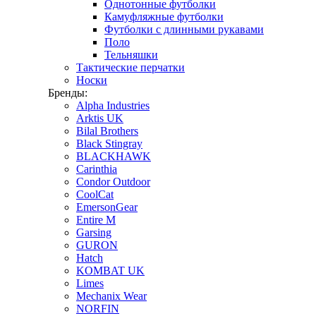
Однотонные футболки
Камуфляжные футболки
Футболки с длинными рукавами
Поло
Тельняшки
Тактические перчатки
Носки
Бренды:
Alpha Industries
Arktis UK
Bilal Brothers
Black Stingray
BLACKHAWK
Carinthia
Condor Outdoor
CoolCat
EmersonGear
Entire M
Garsing
GURON
Hatch
KOMBAT UK
Limes
Mechanix Wear
NORFIN