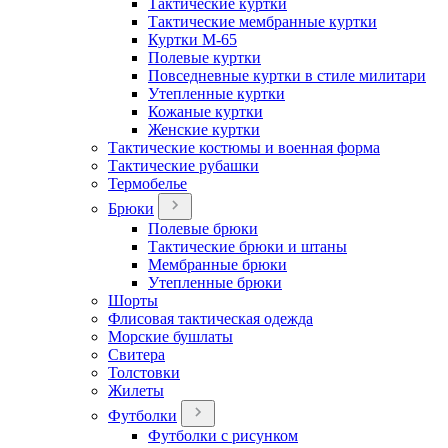
Тактические куртки
Тактические мембранные куртки
Куртки М-65
Полевые куртки
Повседневные куртки в стиле милитари
Утепленные куртки
Кожаные куртки
Женские куртки
Тактические костюмы и военная форма
Тактические рубашки
Термобелье
Брюки
Полевые брюки
Тактические брюки и штаны
Мембранные брюки
Утепленные брюки
Шорты
Флисовая тактическая одежда
Морские бушлаты
Свитера
Толстовки
Жилеты
Футболки
Футболки с рисунком