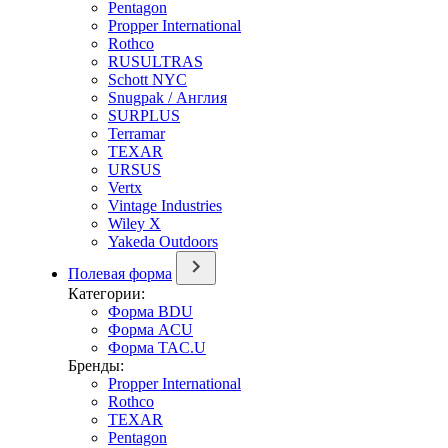
Pentagon
Propper International
Rothco
RUSULTRAS
Schott NYC
Snugpak / Англия
SURPLUS
Terramar
TEXAR
URSUS
Vertx
Vintage Industries
Wiley X
Yakeda Outdoors
Полевая форма
Категории:
Форма BDU
Форма ACU
Форма TAC.U
Бренды:
Propper International
Rothco
TEXAR
Pentagon