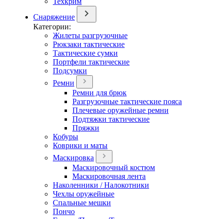
Техкрим
Снаряжение
Категории:
Жилеты разгрузочные
Рюкзаки тактические
Тактические сумки
Портфели тактические
Подсумки
Ремни
Ремни для брюк
Разгрузочные тактические пояса
Плечевые оружейные ремни
Подтяжки тактические
Пряжки
Кобуры
Коврики и маты
Маскировка
Маскировочный костюм
Маскировочная лента
Наколенники / Налокотники
Чехлы оружейные
Спальные мешки
Пончо