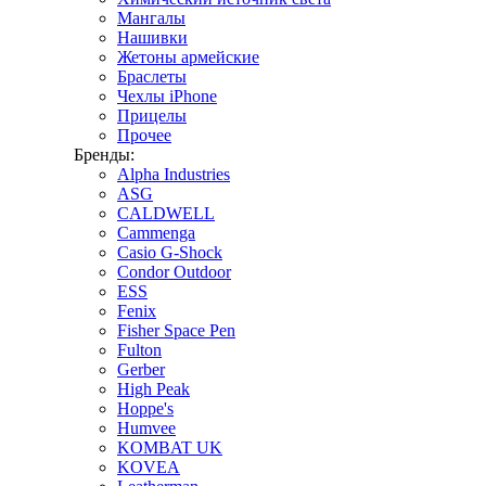
Мангалы
Нашивки
Жетоны армейские
Браслеты
Чехлы iPhone
Прицелы
Прочее
Бренды:
Alpha Industries
ASG
CALDWELL
Cammenga
Casio G-Shock
Condor Outdoor
ESS
Fenix
Fisher Space Pen
Fulton
Gerber
High Peak
Hoppe's
Humvee
KOMBAT UK
KOVEA