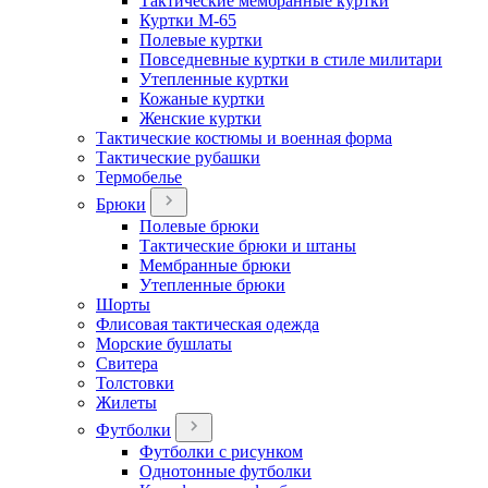
Тактические мембранные куртки
Куртки М-65
Полевые куртки
Повседневные куртки в стиле милитари
Утепленные куртки
Кожаные куртки
Женские куртки
Тактические костюмы и военная форма
Тактические рубашки
Термобелье
Брюки
Полевые брюки
Тактические брюки и штаны
Мембранные брюки
Утепленные брюки
Шорты
Флисовая тактическая одежда
Морские бушлаты
Свитера
Толстовки
Жилеты
Футболки
Футболки с рисунком
Однотонные футболки