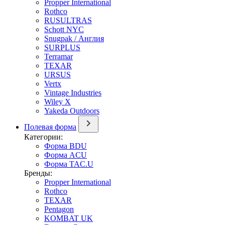
Propper International
Rothco
RUSULTRAS
Schott NYC
Snugpak / Англия
SURPLUS
Terramar
TEXAR
URSUS
Vertx
Vintage Industries
Wiley X
Yakeda Outdoors
Полевая форма
Категории:
Форма BDU
Форма ACU
Форма TAC.U
Бренды:
Propper International
Rothco
TEXAR
Pentagon
KOMBAT UK