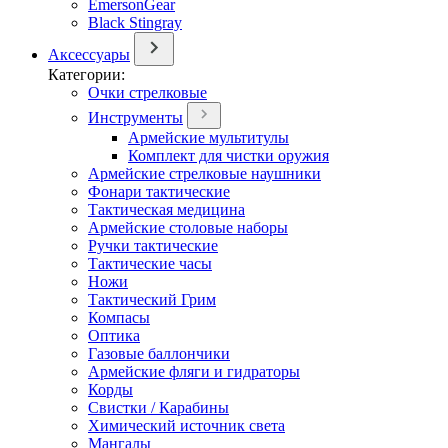
EmersonGear
Black Stingray
Аксессуары
Категории:
Очки стрелковые
Инструменты
Армейские мультитулы
Комплект для чистки оружия
Армейские стрелковые наушники
Фонари тактические
Тактическая медицина
Армейские столовые наборы
Ручки тактические
Тактические часы
Ножи
Тактический Грим
Компасы
Оптика
Газовые баллончики
Армейские фляги и гидраторы
Корды
Свистки / Карабины
Химический источник света
Мангалы