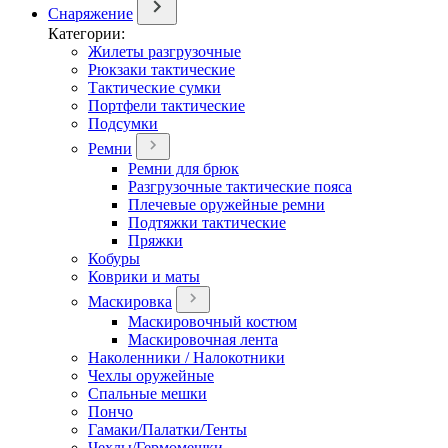
Снаряжение
Категории:
Жилеты разгрузочные
Рюкзаки тактические
Тактические сумки
Портфели тактические
Подсумки
Ремни
Ремни для брюк
Разгрузочные тактические пояса
Плечевые оружейные ремни
Подтяжки тактические
Пряжки
Кобуры
Коврики и маты
Маскировка
Маскировочный костюм
Маскировочная лента
Наколенники / Налокотники
Чехлы оружейные
Спальные мешки
Пончо
Гамаки/Палатки/Тенты
Чехлы/Гермомешки