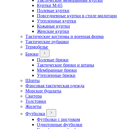
Тактические мембранные куртки
Куртки М-65
Полевые куртки
Повседневные куртки в стиле милитари
Утепленные куртки
Кожаные куртки
Женские куртки
Тактические костюмы и военная форма
Тактические рубашки
Термобелье
Брюки
Полевые брюки
Тактические брюки и штаны
Мембранные брюки
Утепленные брюки
Шорты
Флисовая тактическая одежда
Морские бушлаты
Свитера
Толстовки
Жилеты
Футболки
Футболки с рисунком
Однотонные футболки