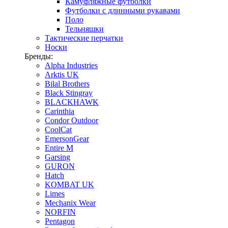
Камуфляжные футболки
Футболки с длинными рукавами
Поло
Тельняшки
Тактические перчатки
Носки
Бренды:
Alpha Industries
Arktis UK
Bilal Brothers
Black Stingray
BLACKHAWK
Carinthia
Condor Outdoor
CoolCat
EmersonGear
Entire M
Garsing
GURON
Hatch
KOMBAT UK
Limes
Mechanix Wear
NORFIN
Pentagon