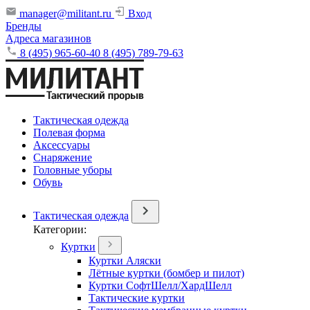
manager@militant.ru
Вход
Бренды
Адреса магазинов
8 (495) 965-60-40
8 (495) 789-79-63
Тактическая одежда
Полевая форма
Аксессуары
Снаряжение
Головные уборы
Обувь
Тактическая одежда
Категории:
Куртки
Куртки Аляски
Лётные куртки (бомбер и пилот)
Куртки СофтШелл/ХардШелл
Тактические куртки