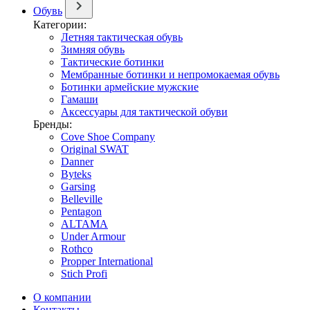
Обувь
Категории:
Летняя тактическая обувь
Зимняя обувь
Тактические ботинки
Мембранные ботинки и непромокаемая обувь
Ботинки армейские мужские
Гамаши
Аксессуары для тактической обуви
Бренды:
Cove Shoe Company
Original SWAT
Danner
Byteks
Garsing
Belleville
Pentagon
ALTAMA
Under Armour
Rothco
Propper International
Stich Profi
О компании
Контакты