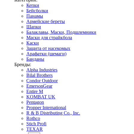
Кепки
Бейсболки
Панамы
Армейские береты
Шапки
Балаклавы, Маски, Подшлемники
Маски для страйкбола
Каски
Защита от насекомых
Арафатки (шемаги)
Банданы
Бренды:
Alpha Industries
Bilal Brothers
Condor Outdoor
EmersonGear
Entire M
KOMBAT UK
Pentagon
Propper International
R & B Distributing Co., Inc.
Rothco
Stich Profi
TEXAR