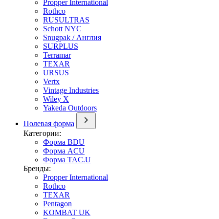
Propper International
Rothco
RUSULTRAS
Schott NYC
Snugpak / Англия
SURPLUS
Terramar
TEXAR
URSUS
Vertx
Vintage Industries
Wiley X
Yakeda Outdoors
Полевая форма
Категории:
Форма BDU
Форма ACU
Форма TAC.U
Бренды:
Propper International
Rothco
TEXAR
Pentagon
KOMBAT UK