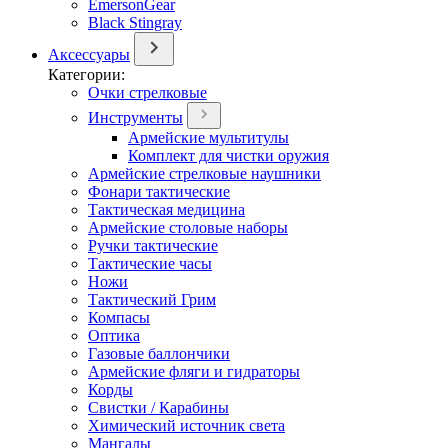
EmersonGear
Black Stingray
Аксессуары
Категории:
Очки стрелковые
Инструменты
Армейские мультитулы
Комплект для чистки оружия
Армейские стрелковые наушники
Фонари тактические
Тактическая медицина
Армейские столовые наборы
Ручки тактические
Тактические часы
Ножи
Тактический Грим
Компасы
Оптика
Газовые баллончики
Армейские фляги и гидраторы
Корды
Свистки / Карабины
Химический источник света
Мангалы