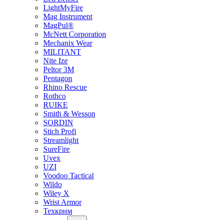
LightMyFire
Mag Instrument
MagPul®
McNett Corporation
Mechanix Wear
MILITANT
Nite Ize
Peltor 3M
Pentagon
Rhino Rescue
Rothco
RUIKE
Smith & Wesson
SORDIN
Stich Profi
Streamlight
SureFire
Uvex
UZI
Voodoo Tactical
Wildo
Wiley X
Wrist Armor
Техкрим