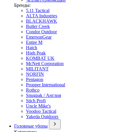
Бренды:
5.11 Tactical
ALTA Industries
BLACKHAWK
Butler Creek
Condor Outdoor
EmersonGear
Entire M
Hatch
High Peak
KOMBAT UK
McNett Corporation
MILITANT
NORFIN
Pentagon
Propper International
Rothco
Snugpak / Англия
Stich Profi
Uncle Mike's
Voodoo Tactical
Yakeda Outdoors
Головные уборы
Категории: