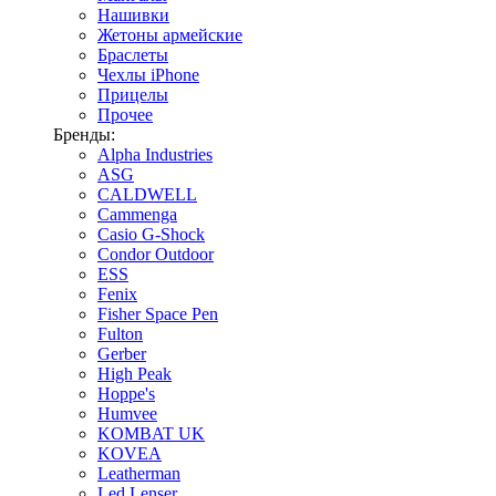
Нашивки
Жетоны армейские
Браслеты
Чехлы iPhone
Прицелы
Прочее
Бренды:
Alpha Industries
ASG
CALDWELL
Cammenga
Casio G-Shock
Condor Outdoor
ESS
Fenix
Fisher Space Pen
Fulton
Gerber
High Peak
Hoppe's
Humvee
KOMBAT UK
KOVEA
Leatherman
Led Lenser