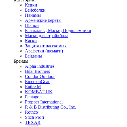
Кепки
Бейсболки
Панамы
Армейские береты
Шапки
Балаклавы, Маски, Подшлемники
Маски для страйкбола
Каски
Защита от насекомых
Арафатки (шемаги)
Банданы
Бренды:
Alpha Industries
Bilal Brothers
Condor Outdoor
EmersonGear
Entire M
KOMBAT UK
Pentagon
Propper International
R & B Distributing Co., Inc.
Rothco
Stich Profi
TEXAR