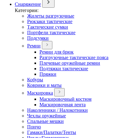
Снаряжение
Категории:
Жилеты разгрузочные
Рюкзаки тактические
Тактические сумки
Портфели тактические
Подсумки
Ремни
Ремни для брюк
Разгрузочные тактические пояса
Плечевые оружейные ремни
Подтяжки тактические
Пряжки
Кобуры
Коврики и маты
Маскировка
Маскировочный костюм
Маскировочная лента
Наколенники / Налокотники
Чехлы оружейные
Спальные мешки
Пончо
Гамаки/Палатки/Тенты
Чехлы/Гермомешки