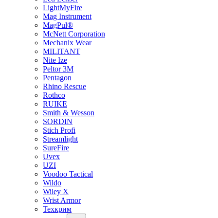
LightMyFire
Mag Instrument
MagPul®
McNett Corporation
Mechanix Wear
MILITANT
Nite Ize
Peltor 3M
Pentagon
Rhino Rescue
Rothco
RUIKE
Smith & Wesson
SORDIN
Stich Profi
Streamlight
SureFire
Uvex
UZI
Voodoo Tactical
Wildo
Wiley X
Wrist Armor
Техкрим