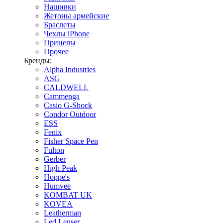
Нашивки
Жетоны армейские
Браслеты
Чехлы iPhone
Прицелы
Прочее
Бренды:
Alpha Industries
ASG
CALDWELL
Cammenga
Casio G-Shock
Condor Outdoor
ESS
Fenix
Fisher Space Pen
Fulton
Gerber
High Peak
Hoppe's
Humvee
KOMBAT UK
KOVEA
Leatherman
Led Lenser