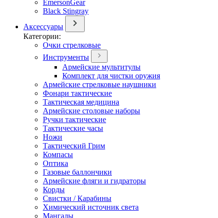
EmersonGear
Black Stingray
Аксессуары
Категории:
Очки стрелковые
Инструменты
Армейские мультитулы
Комплект для чистки оружия
Армейские стрелковые наушники
Фонари тактические
Тактическая медицина
Армейские столовые наборы
Ручки тактические
Тактические часы
Ножи
Тактический Грим
Компасы
Оптика
Газовые баллончики
Армейские фляги и гидраторы
Корды
Свистки / Карабины
Химический источник света
Мангалы