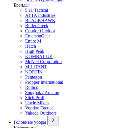
Бренды:
5.11 Tactical
ALTA Industries
BLACKHAWK
Butler Creek
Condor Outdoor
EmersonGear
Entire M
Hatch
High Peak
KOMBAT UK
McNett Corporation
MILITANT
NORFIN
Pentagon
Propper International
Rothco
Snugpak / Англия
Stich Profi
Uncle Mike's
Voodoo Tactical
Yakeda Outdoors
Головные уборы
Категории: