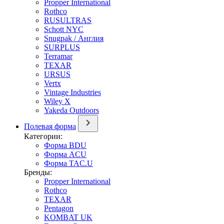
Propper International
Rothco
RUSULTRAS
Schott NYC
Snugpak / Англия
SURPLUS
Terramar
TEXAR
URSUS
Vertx
Vintage Industries
Wiley X
Yakeda Outdoors
Полевая форма
Категории:
Форма BDU
Форма ACU
Форма TAC.U
Бренды:
Propper International
Rothco
TEXAR
Pentagon
KOMBAT UK