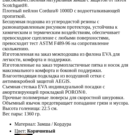
Scotchgard®.
Плотный нейлон Cordura® 1000D с водоотталкивающей
пропиткой.
Бесшумная подошва из углеродистой резины с
разнонаправленным рисунком протектора, устойчива к
химическим и термическим воздействиям, обеспечивает
превосходное сцепление с любыми поверхностями,
превосходит тест ASTM F489-96 на сопротивление
скольжению.
Изготовленная на заказ межподошва из филона EVA для
легкости, комфорта и поддержки.
Изготовленные на заказ термопластичные пятка и носок для
максимального комфорта и боковой поддержки.
Влагоотводящая подкладка из воздушной сетки с
антимикробной защитой AEGIS.
Съемная стелька EVA индивидуальной посадки с
амортизирующей прокладкой PORON®.
Прочные полимерные люверсы для скоростной шнуровки.
Объемный язычок предотвращает попадание грязи и мусора.
Высота голенища: 22.5 см.
Вес пары: 1360 гр.
Материал: Замша / Кордура
Цвет:
Коричневый