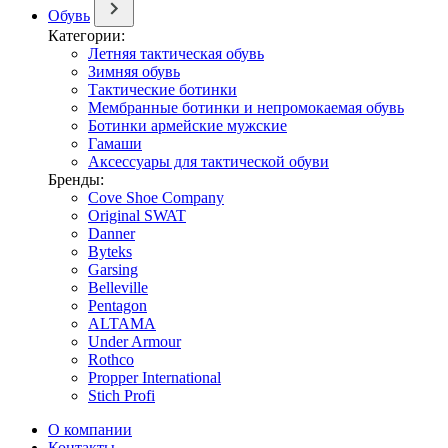
Обувь
Категории:
Летняя тактическая обувь
Зимняя обувь
Тактические ботинки
Мембранные ботинки и непромокаемая обувь
Ботинки армейские мужские
Гамаши
Аксессуары для тактической обуви
Бренды:
Cove Shoe Company
Original SWAT
Danner
Byteks
Garsing
Belleville
Pentagon
ALTAMA
Under Armour
Rothco
Propper International
Stich Profi
О компании
Контакты