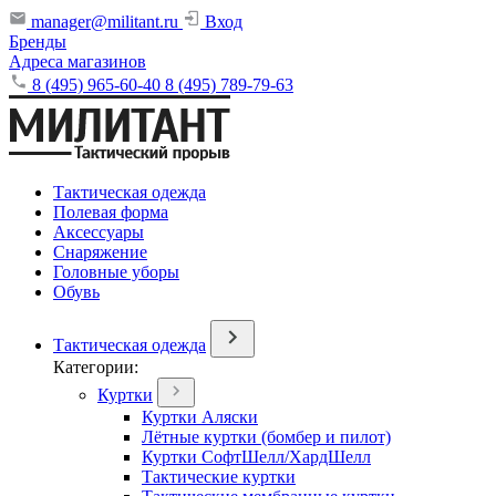
manager@militant.ru
Вход
Бренды
Адреса магазинов
8 (495) 965-60-40
8 (495) 789-79-63
Тактическая одежда
Полевая форма
Аксессуары
Снаряжение
Головные уборы
Обувь
Тактическая одежда
Категории:
Куртки
Куртки Аляски
Лётные куртки (бомбер и пилот)
Куртки СофтШелл/ХардШелл
Тактические куртки