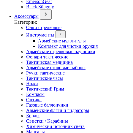
EmersonGear
Black Stingray
Аксессуары
Категории:
Очки стрелковые
Инструменты
Армейские мультитулы
Комплект для чистки оружия
Армейские стрелковые наушники
Фонари тактические
Тактическая медицина
Армейские столовые наборы
Ручки тактические
Тактические часы
Ножи
Тактический Грим
Компасы
Оптика
Газовые баллончики
Армейские фляги и гидраторы
Корды
Свистки / Карабины
Химический источник света
Мангалы