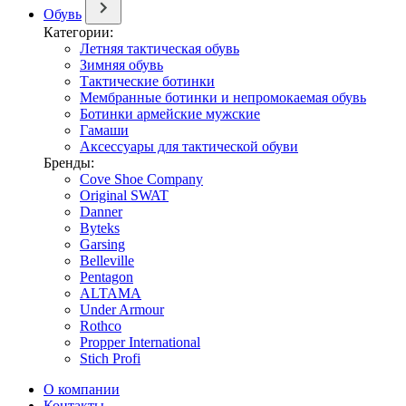
Обувь
Категории:
Летняя тактическая обувь
Зимняя обувь
Тактические ботинки
Мембранные ботинки и непромокаемая обувь
Ботинки армейские мужские
Гамаши
Аксессуары для тактической обуви
Бренды:
Cove Shoe Company
Original SWAT
Danner
Byteks
Garsing
Belleville
Pentagon
ALTAMA
Under Armour
Rothco
Propper International
Stich Profi
О компании
Контакты