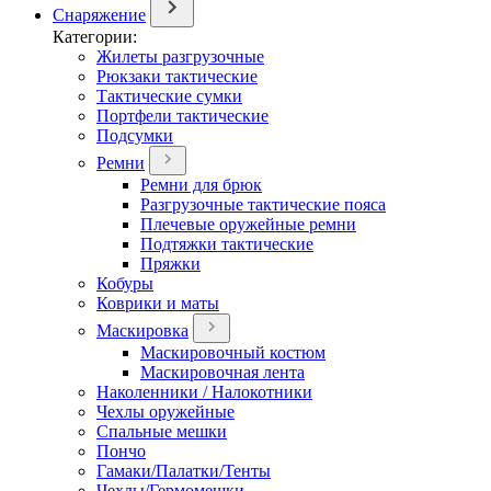
Снаряжение
Категории:
Жилеты разгрузочные
Рюкзаки тактические
Тактические сумки
Портфели тактические
Подсумки
Ремни
Ремни для брюк
Разгрузочные тактические пояса
Плечевые оружейные ремни
Подтяжки тактические
Пряжки
Кобуры
Коврики и маты
Маскировка
Маскировочный костюм
Маскировочная лента
Наколенники / Налокотники
Чехлы оружейные
Спальные мешки
Пончо
Гамаки/Палатки/Тенты
Чехлы/Гермомешки