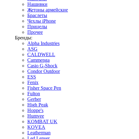
Нашивки
Жетоны армейские
Браслеты
Чехлы iPhone
Прицелы
Прочее
Бренды:
Alpha Industries
ASG
CALDWELL
Cammenga
Casio G-Shock
Condor Outdoor
ESS
Fenix
Fisher Space Pen
Fulton
Gerber
High Peak
Hoppe's
Humvee
KOMBAT UK
KOVEA
Leatherman
Led Lenser