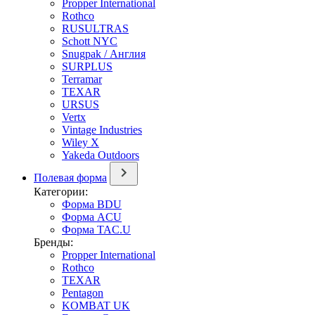
Propper International
Rothco
RUSULTRAS
Schott NYC
Snugpak / Англия
SURPLUS
Terramar
TEXAR
URSUS
Vertx
Vintage Industries
Wiley X
Yakeda Outdoors
Полевая форма
Категории:
Форма BDU
Форма ACU
Форма TAC.U
Бренды:
Propper International
Rothco
TEXAR
Pentagon
KOMBAT UK