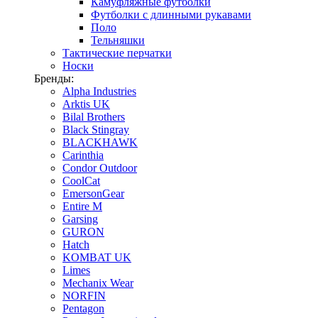
Камуфляжные футболки
Футболки с длинными рукавами
Поло
Тельняшки
Тактические перчатки
Носки
Бренды:
Alpha Industries
Arktis UK
Bilal Brothers
Black Stingray
BLACKHAWK
Carinthia
Condor Outdoor
CoolCat
EmersonGear
Entire M
Garsing
GURON
Hatch
KOMBAT UK
Limes
Mechanix Wear
NORFIN
Pentagon