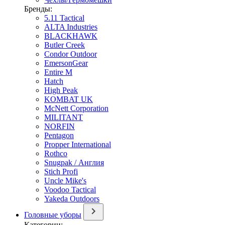
Бренды:
5.11 Tactical
ALTA Industries
BLACKHAWK
Butler Creek
Condor Outdoor
EmersonGear
Entire M
Hatch
High Peak
KOMBAT UK
McNett Corporation
MILITANT
NORFIN
Pentagon
Propper International
Rothco
Snugpak / Англия
Stich Profi
Uncle Mike's
Voodoo Tactical
Yakeda Outdoors
Головные уборы
Категории: