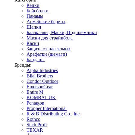
Кепки
Бейсболки
Панамы
Армейские береты
Шапки
Балаклавы, Маски, Подшлемники
Маски для страйкбола
Каски
Защита от насекомых
Арафатки (шемаги)
Банданы
Бренды:
Alpha Industries
Bilal Brothers
Condor Outdoor
EmersonGear
Entire M
KOMBAT UK
Pentagon
Propper International
R & B Distributing Co., Inc.
Rothco
Stich Profi
TEXAR