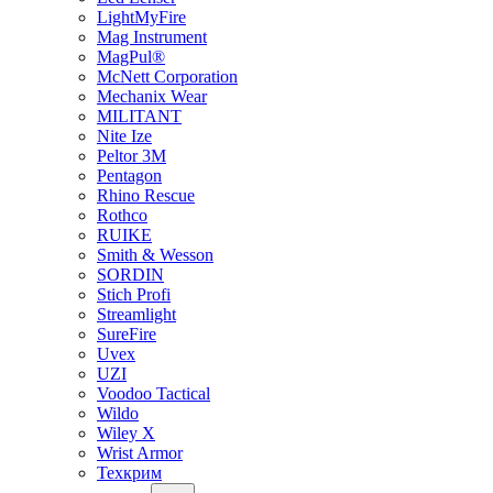
LightMyFire
Mag Instrument
MagPul®
McNett Corporation
Mechanix Wear
MILITANT
Nite Ize
Peltor 3M
Pentagon
Rhino Rescue
Rothco
RUIKE
Smith & Wesson
SORDIN
Stich Profi
Streamlight
SureFire
Uvex
UZI
Voodoo Tactical
Wildo
Wiley X
Wrist Armor
Техкрим