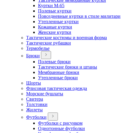
Тактические мембранные куртки
Куртки М-65
Полевые куртки
Повседневные куртки в стиле милитари
Утепленные куртки
Кожаные куртки
Женские куртки
Тактические костюмы и военная форма
Тактические рубашки
Термобелье
Брюки
Полевые брюки
Тактические брюки и штаны
Мембранные брюки
Утепленные брюки
Шорты
Флисовая тактическая одежда
Морские бушлаты
Свитера
Толстовки
Жилеты
Футболки
Футболки с рисунком
Однотонные футболки