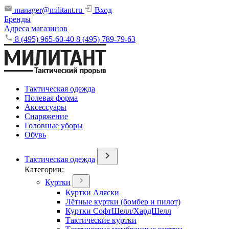
manager@militant.ru
Вход
Бренды
Адреса магазинов
8 (495) 965-60-40
8 (495) 789-79-63
Тактическая одежда
Полевая форма
Аксессуары
Снаряжение
Головные уборы
Обувь
Тактическая одежда
Категории:
Куртки
Куртки Аляски
Лётные куртки (бомбер и пилот)
Куртки СофтШелл/ХардШелл
Тактические куртки