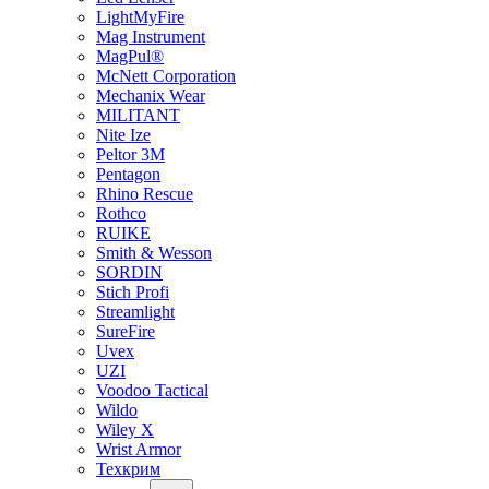
LightMyFire
Mag Instrument
MagPul®
McNett Corporation
Mechanix Wear
MILITANT
Nite Ize
Peltor 3M
Pentagon
Rhino Rescue
Rothco
RUIKE
Smith & Wesson
SORDIN
Stich Profi
Streamlight
SureFire
Uvex
UZI
Voodoo Tactical
Wildo
Wiley X
Wrist Armor
Техкрим