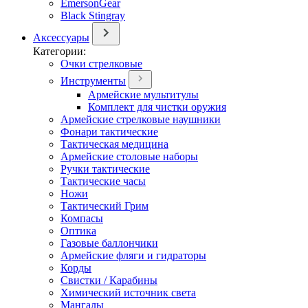
EmersonGear
Black Stingray
Аксессуары
Категории:
Очки стрелковые
Инструменты
Армейские мультитулы
Комплект для чистки оружия
Армейские стрелковые наушники
Фонари тактические
Тактическая медицина
Армейские столовые наборы
Ручки тактические
Тактические часы
Ножи
Тактический Грим
Компасы
Оптика
Газовые баллончики
Армейские фляги и гидраторы
Корды
Свистки / Карабины
Химический источник света
Мангалы