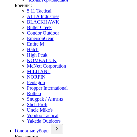
Бренды:
5.11 Tactical
ALTA Industries
BLACKHAWK
Butler Creek
Condor Outdoor
EmersonGear
Entire M
Hatch
High Peak
KOMBAT UK
McNett Corporation
MILITANT
NORFIN
Pentagon
Propper International
Rothco
Snugpak / Англия
Stich Profi
Uncle Mike's
Voodoo Tactical
Yakeda Outdoors
Головные уборы
Категории: