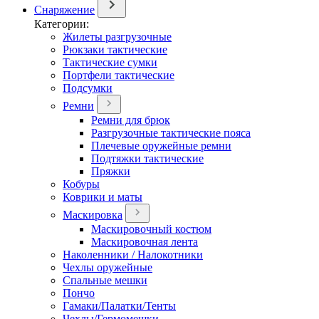
Снаряжение
Категории:
Жилеты разгрузочные
Рюкзаки тактические
Тактические сумки
Портфели тактические
Подсумки
Ремни
Ремни для брюк
Разгрузочные тактические пояса
Плечевые оружейные ремни
Подтяжки тактические
Пряжки
Кобуры
Коврики и маты
Маскировка
Маскировочный костюм
Маскировочная лента
Наколенники / Налокотники
Чехлы оружейные
Спальные мешки
Пончо
Гамаки/Палатки/Тенты
Чехлы/Гермомешки