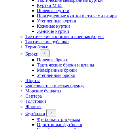
Тактические мембранные куртки
Куртки М-65
Полевые куртки
Повседневные куртки в стиле милитари
Утепленные куртки
Кожаные куртки
Женские куртки
Тактические костюмы и военная форма
Тактические рубашки
Термобелье
Брюки
Полевые брюки
Тактические брюки и штаны
Мембранные брюки
Утепленные брюки
Шорты
Флисовая тактическая одежда
Морские бушлаты
Свитера
Толстовки
Жилеты
Футболки
Футболки с рисунком
Однотонные футболки