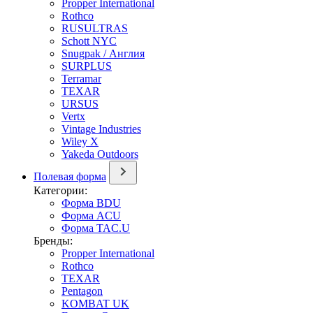
Propper International
Rothco
RUSULTRAS
Schott NYC
Snugpak / Англия
SURPLUS
Terramar
TEXAR
URSUS
Vertx
Vintage Industries
Wiley X
Yakeda Outdoors
Полевая форма
Категории:
Форма BDU
Форма ACU
Форма TAC.U
Бренды:
Propper International
Rothco
TEXAR
Pentagon
KOMBAT UK