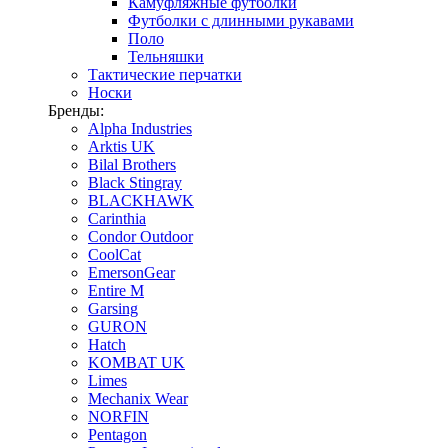
Камуфляжные футболки
Футболки с длинными рукавами
Поло
Тельняшки
Тактические перчатки
Носки
Бренды:
Alpha Industries
Arktis UK
Bilal Brothers
Black Stingray
BLACKHAWK
Carinthia
Condor Outdoor
CoolCat
EmersonGear
Entire M
Garsing
GURON
Hatch
KOMBAT UK
Limes
Mechanix Wear
NORFIN
Pentagon