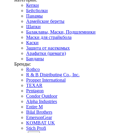
Кепки
Бейсболки
Панамы
Армейские береты
Шапки
Балаклавы, Маски, Подшлемники
Маски для страйкбола
Каски
Защита от насекомых
Арафатки (шемаги)
Банданы
Бренды:
Rothco
R & B Distributing Co., Inc.
Propper International
TEXAR
Pentagon
Condor Outdoor
Alpha Industries
Entire M
Bilal Brothers
EmersonGear
KOMBAT UK
Stich Profi