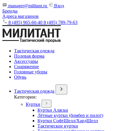
manager@militant.ru
Вход
Бренды
Адреса магазинов
8 (495) 965-60-40
8 (495) 789-79-63
Тактическая одежда
Полевая форма
Аксессуары
Снаряжение
Головные уборы
Обувь
Тактическая одежда
Категории:
Куртки
Куртки Аляски
Лётные куртки (бомбер и пилот)
Куртки СофтШелл/ХардШелл
Тактические куртки