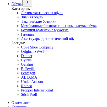
Обувь
Категории:
Летняя тактическая обувь
Зимняя обувь
Тактические ботинки
Мембранные ботинки и непромокаемая обувь
Ботинки армейские мужские
Гамаши
Аксессуары для тактической обуви
Бренды:
Cove Shoe Company
Original SWAT
Danner
Byteks
Garsing
Belleville
Pentagon
ALTAMA
Under Armour
Rothco
Propper International
Stich Profi
О компании
Контакты