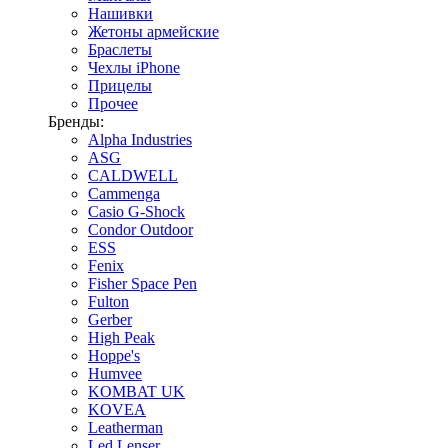
Нашивки
Жетоны армейские
Браслеты
Чехлы iPhone
Прицелы
Прочее
Бренды:
Alpha Industries
ASG
CALDWELL
Cammenga
Casio G-Shock
Condor Outdoor
ESS
Fenix
Fisher Space Pen
Fulton
Gerber
High Peak
Hoppe's
Humvee
KOMBAT UK
KOVEA
Leatherman
Led Lenser