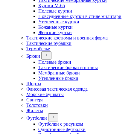
Тактические мембранные куртки
Куртки М-65
Полевые куртки
Повседневные куртки в стиле милитари
Утепленные куртки
Кожаные куртки
Женские куртки
Тактические костюмы и военная форма
Тактические рубашки
Термобелье
Брюки
Полевые брюки
Тактические брюки и штаны
Мембранные брюки
Утепленные брюки
Шорты
Флисовая тактическая одежда
Морские бушлаты
Свитера
Толстовки
Жилеты
Футболки
Футболки с рисунком
Однотонные футболки