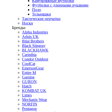
Камуфляжные футболки
Футболки с длинными рукавами
Поло
Тельняшки
Тактические перчатки
Носки
Бренды:
Alpha Industries
Arktis UK
Bilal Brothers
Black Stingray
BLACKHAWK
Carinthia
Condor Outdoor
CoolCat
EmersonGear
Entire M
Garsing
GURON
Hatch
KOMBAT UK
Limes
Mechanix Wear
NORFIN
Pentagon