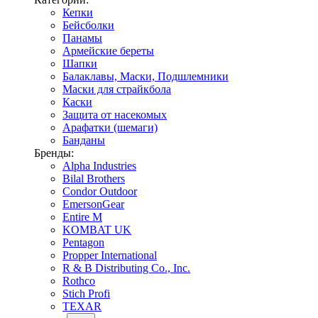
Кепки
Бейсболки
Панамы
Армейские береты
Шапки
Балаклавы, Маски, Подшлемники
Маски для страйкбола
Каски
Защита от насекомых
Арафатки (шемаги)
Банданы
Бренды:
Alpha Industries
Bilal Brothers
Condor Outdoor
EmersonGear
Entire M
KOMBAT UK
Pentagon
Propper International
R & B Distributing Co., Inc.
Rothco
Stich Profi
TEXAR