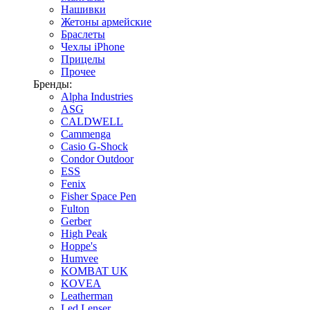
Нашивки
Жетоны армейские
Браслеты
Чехлы iPhone
Прицелы
Прочее
Бренды:
Alpha Industries
ASG
CALDWELL
Cammenga
Casio G-Shock
Condor Outdoor
ESS
Fenix
Fisher Space Pen
Fulton
Gerber
High Peak
Hoppe's
Humvee
KOMBAT UK
KOVEA
Leatherman
Led Lenser