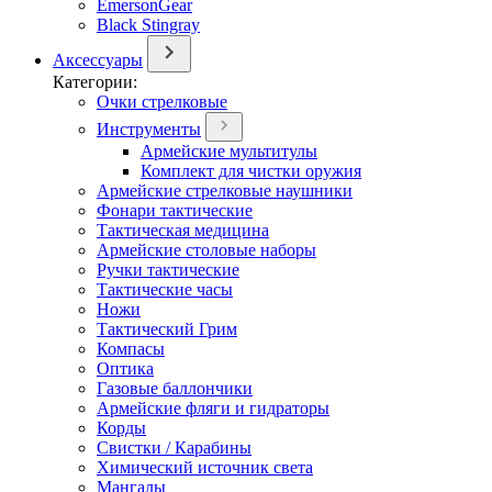
EmersonGear
Black Stingray
Аксессуары
Категории:
Очки стрелковые
Инструменты
Армейские мультитулы
Комплект для чистки оружия
Армейские стрелковые наушники
Фонари тактические
Тактическая медицина
Армейские столовые наборы
Ручки тактические
Тактические часы
Ножи
Тактический Грим
Компасы
Оптика
Газовые баллончики
Армейские фляги и гидраторы
Корды
Свистки / Карабины
Химический источник света
Мангалы