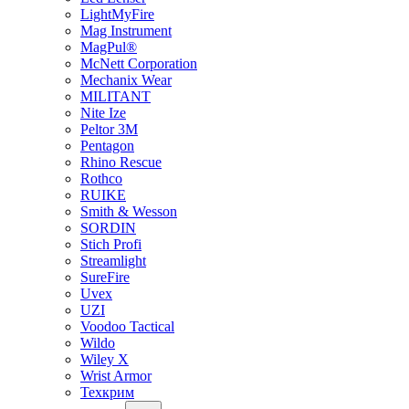
LightMyFire
Mag Instrument
MagPul®
McNett Corporation
Mechanix Wear
MILITANT
Nite Ize
Peltor 3M
Pentagon
Rhino Rescue
Rothco
RUIKE
Smith & Wesson
SORDIN
Stich Profi
Streamlight
SureFire
Uvex
UZI
Voodoo Tactical
Wildo
Wiley X
Wrist Armor
Техкрим