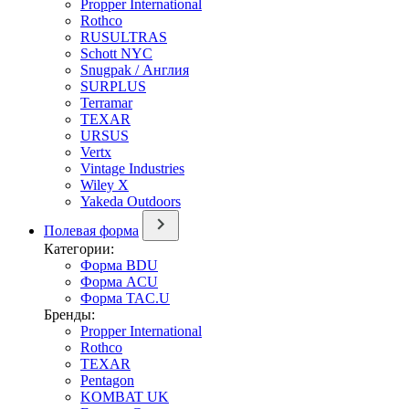
Propper International
Rothco
RUSULTRAS
Schott NYC
Snugpak / Англия
SURPLUS
Terramar
TEXAR
URSUS
Vertx
Vintage Industries
Wiley X
Yakeda Outdoors
Полевая форма
Категории:
Форма BDU
Форма ACU
Форма TAC.U
Бренды:
Propper International
Rothco
TEXAR
Pentagon
KOMBAT UK