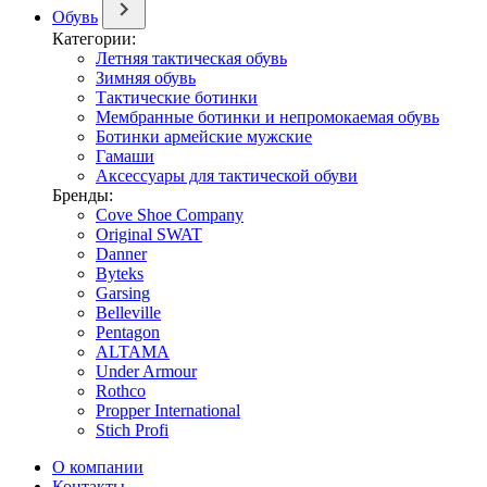
Обувь
Категории:
Летняя тактическая обувь
Зимняя обувь
Тактические ботинки
Мембранные ботинки и непромокаемая обувь
Ботинки армейские мужские
Гамаши
Аксессуары для тактической обуви
Бренды:
Cove Shoe Company
Original SWAT
Danner
Byteks
Garsing
Belleville
Pentagon
ALTAMA
Under Armour
Rothco
Propper International
Stich Profi
О компании
Контакты