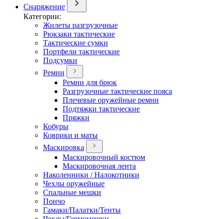
Снаряжение
Категории:
Жилеты разгрузочные
Рюкзаки тактические
Тактические сумки
Портфели тактические
Подсумки
Ремни
Ремни для брюк
Разгрузочные тактические пояса
Плечевые оружейные ремни
Подтяжки тактические
Пряжки
Кобуры
Коврики и маты
Маскировка
Маскировочный костюм
Маскировочная лента
Наколенники / Налокотники
Чехлы оружейные
Спальные мешки
Пончо
Гамаки/Палатки/Тенты
Чехлы/Гермомешки