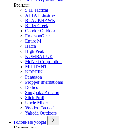
Бренды:
5.11 Tactical
ALTA Industries
BLACKHAWK
Butler Creek
Condor Outdoor
EmersonGear
Entire M
Hatch
High Peak
KOMBAT UK
McNett Corporation
MILITANT
NORFIN
Pentagon
Propper International
Rothco
Snugpak / Англия
Stich Profi
Uncle Mike's
Voodoo Tactical
Yakeda Outdoors
Головные уборы
Категории: