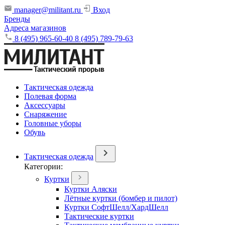
manager@militant.ru
Вход
Бренды
Адреса магазинов
8 (495) 965-60-40
8 (495) 789-79-63
Тактическая одежда
Полевая форма
Аксессуары
Снаряжение
Головные уборы
Обувь
Тактическая одежда
Категории:
Куртки
Куртки Аляски
Лётные куртки (бомбер и пилот)
Куртки СофтШелл/ХардШелл
Тактические куртки