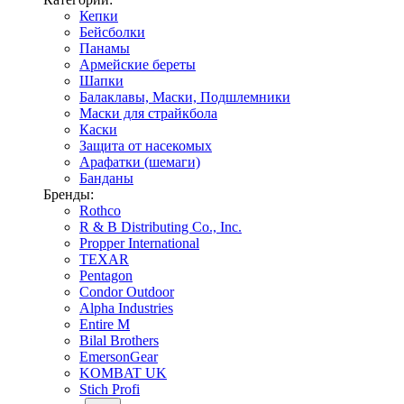
Кепки
Бейсболки
Панамы
Армейские береты
Шапки
Балаклавы, Маски, Подшлемники
Маски для страйкбола
Каски
Защита от насекомых
Арафатки (шемаги)
Банданы
Бренды:
Rothco
R & B Distributing Co., Inc.
Propper International
TEXAR
Pentagon
Condor Outdoor
Alpha Industries
Entire M
Bilal Brothers
EmersonGear
KOMBAT UK
Stich Profi