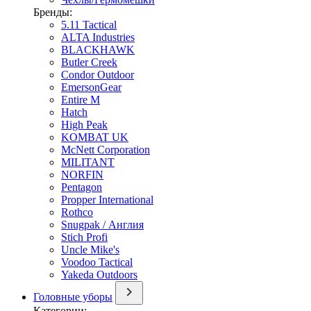
Бренды:
5.11 Tactical
ALTA Industries
BLACKHAWK
Butler Creek
Condor Outdoor
EmersonGear
Entire M
Hatch
High Peak
KOMBAT UK
McNett Corporation
MILITANT
NORFIN
Pentagon
Propper International
Rothco
Snugpak / Англия
Stich Profi
Uncle Mike's
Voodoo Tactical
Yakeda Outdoors
Головные уборы
Категории: