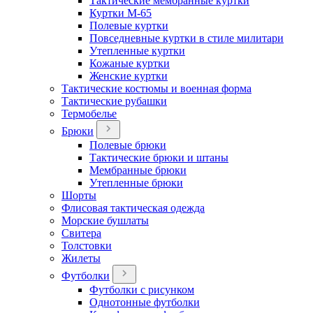
Тактические мембранные куртки
Куртки М-65
Полевые куртки
Повседневные куртки в стиле милитари
Утепленные куртки
Кожаные куртки
Женские куртки
Тактические костюмы и военная форма
Тактические рубашки
Термобелье
Брюки
Полевые брюки
Тактические брюки и штаны
Мембранные брюки
Утепленные брюки
Шорты
Флисовая тактическая одежда
Морские бушлаты
Свитера
Толстовки
Жилеты
Футболки
Футболки с рисунком
Однотонные футболки