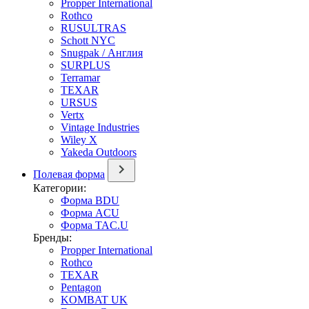
Propper International
Rothco
RUSULTRAS
Schott NYC
Snugpak / Англия
SURPLUS
Terramar
TEXAR
URSUS
Vertx
Vintage Industries
Wiley X
Yakeda Outdoors
Полевая форма
Категории:
Форма BDU
Форма ACU
Форма TAC.U
Бренды:
Propper International
Rothco
TEXAR
Pentagon
KOMBAT UK