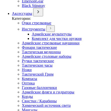
EmersonGear
Black Stingray
Аксессуары
Категории:
Очки стрелковые
Инструменты
Армейские мультитулы
Комплект для чистки оружия
Армейские стрелковые наушники
Фонари тактические
Тактическая медицина
Армейские столовые наборы
Ручки тактические
Тактические часы
Ножи
Тактический Грим
Компасы
Оптика
Газовые баллончики
Армейские фляги и гидраторы
Корды
Свистки / Карабины
Химический источник света
Мангалы