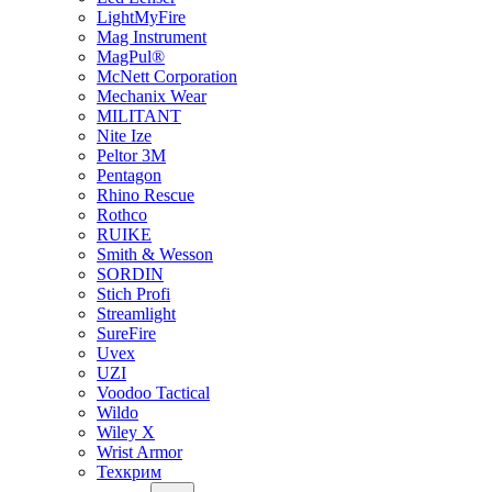
LightMyFire
Mag Instrument
MagPul®
McNett Corporation
Mechanix Wear
MILITANT
Nite Ize
Peltor 3M
Pentagon
Rhino Rescue
Rothco
RUIKE
Smith & Wesson
SORDIN
Stich Profi
Streamlight
SureFire
Uvex
UZI
Voodoo Tactical
Wildo
Wiley X
Wrist Armor
Техкрим