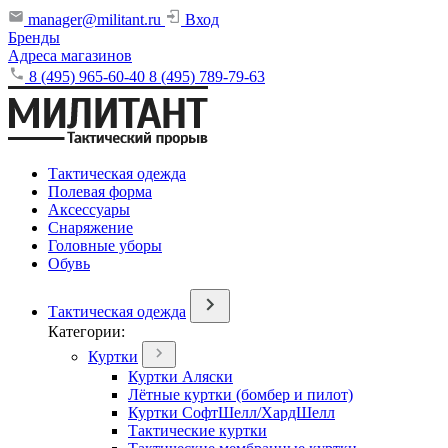
manager@militant.ru
Вход
Бренды
Адреса магазинов
8 (495) 965-60-40
8 (495) 789-79-63
Тактическая одежда
Полевая форма
Аксессуары
Снаряжение
Головные уборы
Обувь
Тактическая одежда
Категории:
Куртки
Куртки Аляски
Лётные куртки (бомбер и пилот)
Куртки СофтШелл/ХардШелл
Тактические куртки