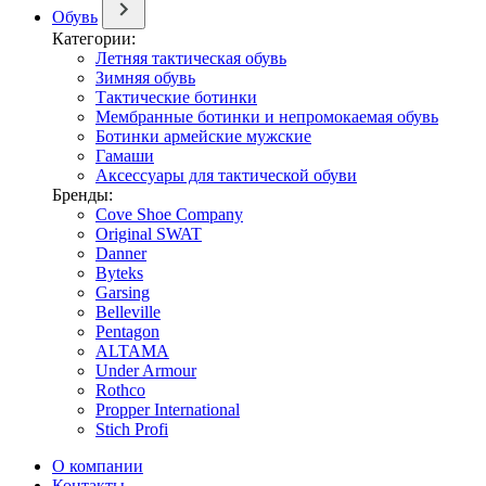
Обувь
Категории:
Летняя тактическая обувь
Зимняя обувь
Тактические ботинки
Мембранные ботинки и непромокаемая обувь
Ботинки армейские мужские
Гамаши
Аксессуары для тактической обуви
Бренды:
Cove Shoe Company
Original SWAT
Danner
Byteks
Garsing
Belleville
Pentagon
ALTAMA
Under Armour
Rothco
Propper International
Stich Profi
О компании
Контакты