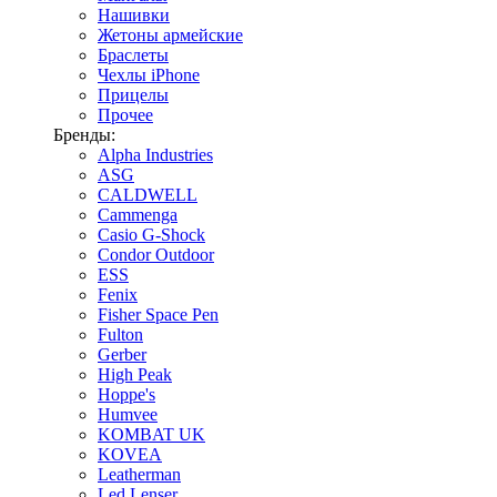
Нашивки
Жетоны армейские
Браслеты
Чехлы iPhone
Прицелы
Прочее
Бренды:
Alpha Industries
ASG
CALDWELL
Cammenga
Casio G-Shock
Condor Outdoor
ESS
Fenix
Fisher Space Pen
Fulton
Gerber
High Peak
Hoppe's
Humvee
KOMBAT UK
KOVEA
Leatherman
Led Lenser