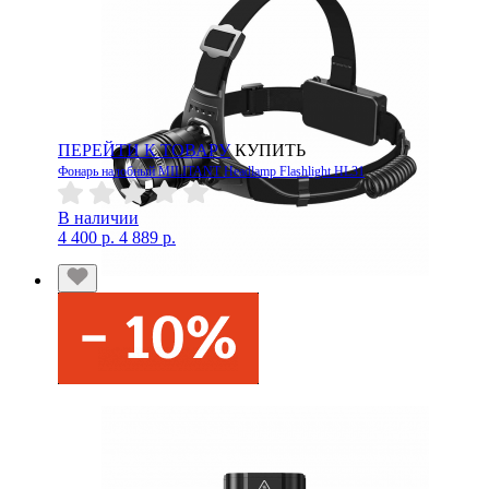
ПЕРЕЙТИ К ТОВАРУ
КУПИТЬ
Фонарь налобный MILITANT Headlamp Flashlight HL31
В наличии
4 400 р.
4 889 р.