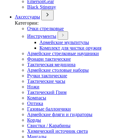
EmersonGear
Black Stingray
Аксессуары
Категории:
Очки стрелковые
Инструменты
Армейские мультитулы
Комплект для чистки оружия
Армейские стрелковые наушники
Фонари тактические
Тактическая медицина
Армейские столовые наборы
Ручки тактические
Тактические часы
Ножи
Тактический Грим
Компасы
Оптика
Газовые баллончики
Армейские фляги и гидраторы
Корды
Свистки / Карабины
Химический источник света
Мангалы