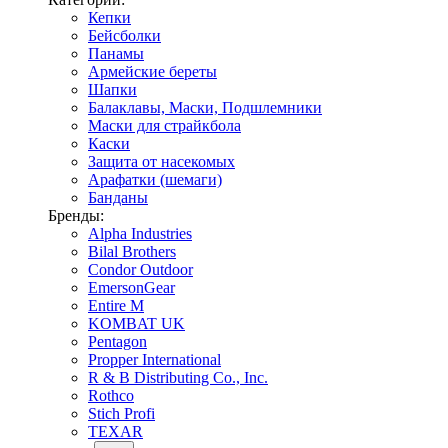
Кепки
Бейсболки
Панамы
Армейские береты
Шапки
Балаклавы, Маски, Подшлемники
Маски для страйкбола
Каски
Защита от насекомых
Арафатки (шемаги)
Банданы
Бренды:
Alpha Industries
Bilal Brothers
Condor Outdoor
EmersonGear
Entire M
KOMBAT UK
Pentagon
Propper International
R & B Distributing Co., Inc.
Rothco
Stich Profi
TEXAR