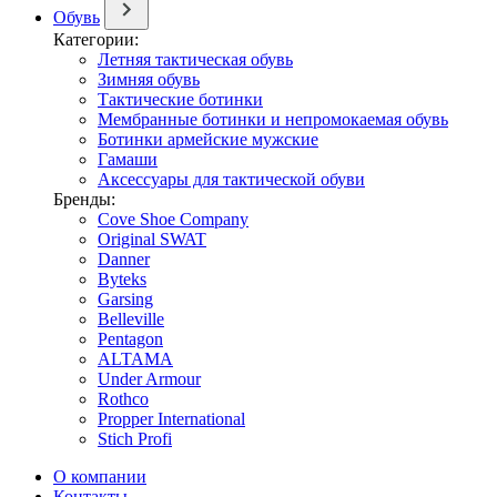
Обувь
Категории:
Летняя тактическая обувь
Зимняя обувь
Тактические ботинки
Мембранные ботинки и непромокаемая обувь
Ботинки армейские мужские
Гамаши
Аксессуары для тактической обуви
Бренды:
Cove Shoe Company
Original SWAT
Danner
Byteks
Garsing
Belleville
Pentagon
ALTAMA
Under Armour
Rothco
Propper International
Stich Profi
О компании
Контакты