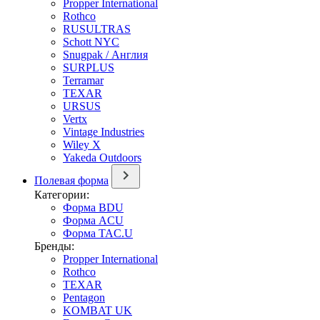
Propper International
Rothco
RUSULTRAS
Schott NYC
Snugpak / Англия
SURPLUS
Terramar
TEXAR
URSUS
Vertx
Vintage Industries
Wiley X
Yakeda Outdoors
Полевая форма
Категории:
Форма BDU
Форма ACU
Форма TAC.U
Бренды:
Propper International
Rothco
TEXAR
Pentagon
KOMBAT UK