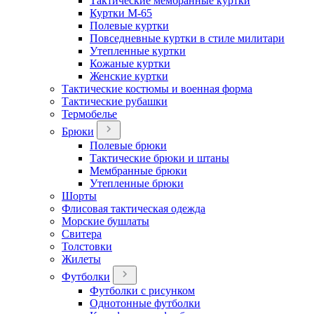
Тактические мембранные куртки
Куртки М-65
Полевые куртки
Повседневные куртки в стиле милитари
Утепленные куртки
Кожаные куртки
Женские куртки
Тактические костюмы и военная форма
Тактические рубашки
Термобелье
Брюки
Полевые брюки
Тактические брюки и штаны
Мембранные брюки
Утепленные брюки
Шорты
Флисовая тактическая одежда
Морские бушлаты
Свитера
Толстовки
Жилеты
Футболки
Футболки с рисунком
Однотонные футболки