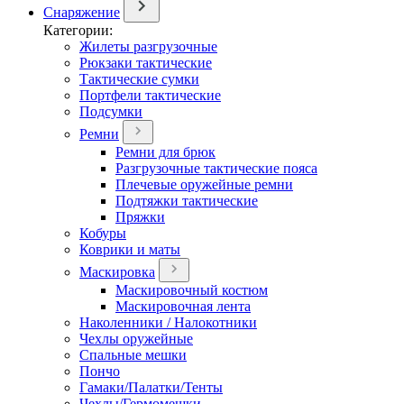
Снаряжение
Категории:
Жилеты разгрузочные
Рюкзаки тактические
Тактические сумки
Портфели тактические
Подсумки
Ремни
Ремни для брюк
Разгрузочные тактические пояса
Плечевые оружейные ремни
Подтяжки тактические
Пряжки
Кобуры
Коврики и маты
Маскировка
Маскировочный костюм
Маскировочная лента
Наколенники / Налокотники
Чехлы оружейные
Спальные мешки
Пончо
Гамаки/Палатки/Тенты
Чехлы/Гермомешки