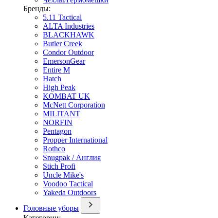
Бренды:
5.11 Tactical
ALTA Industries
BLACKHAWK
Butler Creek
Condor Outdoor
EmersonGear
Entire M
Hatch
High Peak
KOMBAT UK
McNett Corporation
MILITANT
NORFIN
Pentagon
Propper International
Rothco
Snugpak / Англия
Stich Profi
Uncle Mike's
Voodoo Tactical
Yakeda Outdoors
Головные уборы
Категории: