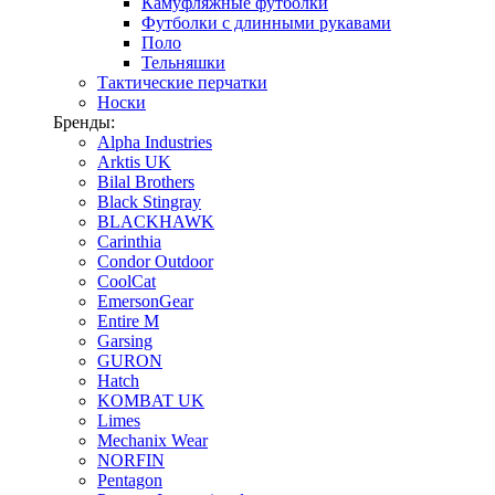
Камуфляжные футболки
Футболки с длинными рукавами
Поло
Тельняшки
Тактические перчатки
Носки
Бренды:
Alpha Industries
Arktis UK
Bilal Brothers
Black Stingray
BLACKHAWK
Carinthia
Condor Outdoor
CoolCat
EmersonGear
Entire M
Garsing
GURON
Hatch
KOMBAT UK
Limes
Mechanix Wear
NORFIN
Pentagon