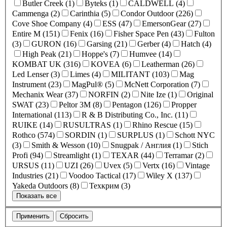
Butler Creek (1)
Byteks (1)
CALDWELL (4)
Cammenga (2)
Carinthia (5)
Condor Outdoor (226)
Cove Shoe Company (4)
ESS (47)
EmersonGear (27)
Entire M (151)
Fenix (16)
Fisher Space Pen (43)
Fulton
(3)
GURON (16)
Garsing (21)
Gerber (4)
Hatch (4)
High Peak (21)
Hoppe's (7)
Humvee (14)
KOMBAT UK (316)
KOVEA (6)
Leatherman (26)
Led Lenser (3)
Limes (4)
MILITANT (103)
Mag
Instrument (23)
MagPul® (5)
McNett Corporation (7)
Mechanix Wear (37)
NORFIN (2)
Nite Ize (1)
Original
SWAT (23)
Peltor 3M (8)
Pentagon (126)
Propper
International (113)
R & B Distributing Co., Inc. (11)
RUIKE (14)
RUSULTRAS (1)
Rhino Rescue (15)
Rothco (574)
SORDIN (1)
SURPLUS (1)
Schott NYC
(3)
Smith & Wesson (10)
Snugpak / Англия (1)
Stich
Profi (94)
Streamlight (1)
TEXAR (44)
Terramar (2)
URSUS (11)
UZI (26)
Uvex (5)
Vertx (16)
Vintage
Industries (21)
Voodoo Tactical (17)
Wiley X (137)
Yakeda Outdoors (8)
Техкрим (3)
Показать все
Применить
Сбросить