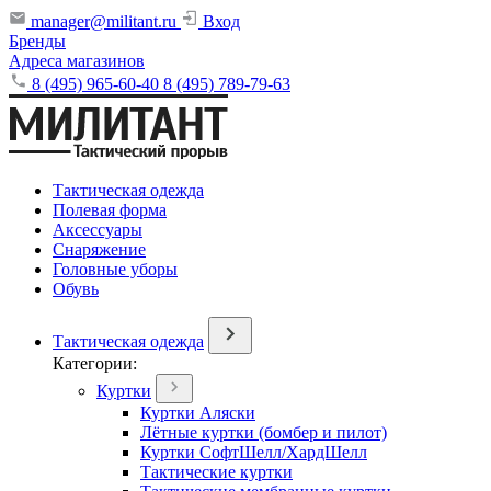
manager@militant.ru
Вход
Бренды
Адреса магазинов
8 (495) 965-60-40
8 (495) 789-79-63
Тактическая одежда
Полевая форма
Аксессуары
Снаряжение
Головные уборы
Обувь
Тактическая одежда
Категории:
Куртки
Куртки Аляски
Лётные куртки (бомбер и пилот)
Куртки СофтШелл/ХардШелл
Тактические куртки