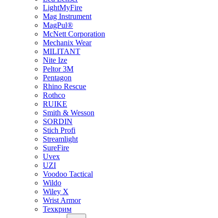
LightMyFire
Mag Instrument
MagPul®
McNett Corporation
Mechanix Wear
MILITANT
Nite Ize
Peltor 3M
Pentagon
Rhino Rescue
Rothco
RUIKE
Smith & Wesson
SORDIN
Stich Profi
Streamlight
SureFire
Uvex
UZI
Voodoo Tactical
Wildo
Wiley X
Wrist Armor
Техкрим