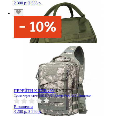
2 300 р.
2 555 р.
ПЕРЕЙТИ К ТОВАРУ
КУПИТЬ
Сумка через плечо MILITANT Recruit Pack ACU Диджитал
В наличии
3 200 р.
3 556 р.