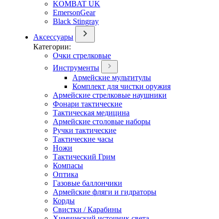
KOMBAT UK
EmersonGear
Black Stingray
Аксессуары
Категории:
Очки стрелковые
Инструменты
Армейские мультитулы
Комплект для чистки оружия
Армейские стрелковые наушники
Фонари тактические
Тактическая медицина
Армейские столовые наборы
Ручки тактические
Тактические часы
Ножи
Тактический Грим
Компасы
Оптика
Газовые баллончики
Армейские фляги и гидраторы
Корды
Свистки / Карабины
Химический источник света