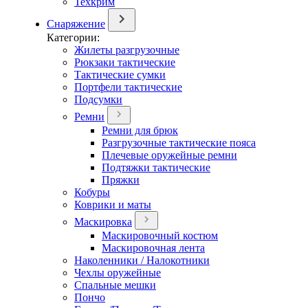
Техкрим
Снаряжение
Категории:
Жилеты разгрузочные
Рюкзаки тактические
Тактические сумки
Портфели тактические
Подсумки
Ремни
Ремни для брюк
Разгрузочные тактические пояса
Плечевые оружейные ремни
Подтяжки тактические
Пряжки
Кобуры
Коврики и маты
Маскировка
Маскировочный костюм
Маскировочная лента
Наколенники / Налокотники
Чехлы оружейные
Спальные мешки
Пончо