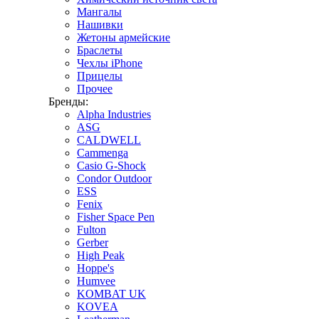
Мангалы
Нашивки
Жетоны армейские
Браслеты
Чехлы iPhone
Прицелы
Прочее
Бренды:
Alpha Industries
ASG
CALDWELL
Cammenga
Casio G-Shock
Condor Outdoor
ESS
Fenix
Fisher Space Pen
Fulton
Gerber
High Peak
Hoppe's
Humvee
KOMBAT UK
KOVEA