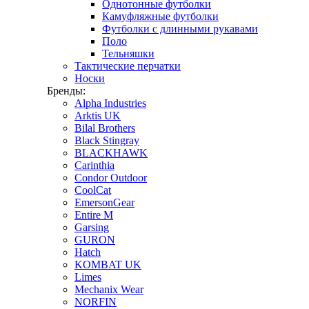
Однотонные футболки
Камуфляжные футболки
Футболки с длинными рукавами
Поло
Тельняшки
Тактические перчатки
Носки
Бренды:
Alpha Industries
Arktis UK
Bilal Brothers
Black Stingray
BLACKHAWK
Carinthia
Condor Outdoor
CoolCat
EmersonGear
Entire M
Garsing
GURON
Hatch
KOMBAT UK
Limes
Mechanix Wear
NORFIN