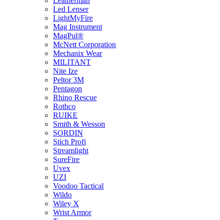
Leatherman
Led Lenser
LightMyFire
Mag Instrument
MagPul®
McNett Corporation
Mechanix Wear
MILITANT
Nite Ize
Peltor 3M
Pentagon
Rhino Rescue
Rothco
RUIKE
Smith & Wesson
SORDIN
Stich Profi
Streamlight
SureFire
Uvex
UZI
Voodoo Tactical
Wildo
Wiley X
Wrist Armor