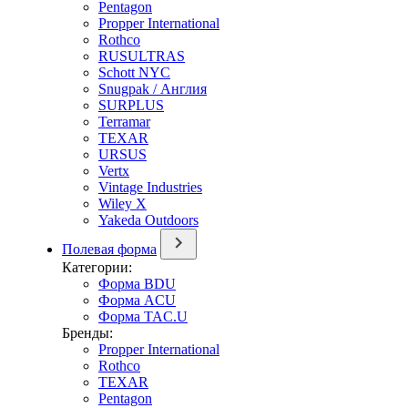
Pentagon
Propper International
Rothco
RUSULTRAS
Schott NYC
Snugpak / Англия
SURPLUS
Terramar
TEXAR
URSUS
Vertx
Vintage Industries
Wiley X
Yakeda Outdoors
Полевая форма
Категории:
Форма BDU
Форма ACU
Форма TAC.U
Бренды:
Propper International
Rothco
TEXAR
Pentagon