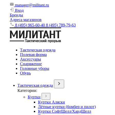
manager@militant.ru
Вход
Бренды
Адреса магазинов
8 (495) 965-60-40
8 (495) 789-79-63
Тактическая одежда
Полевая форма
Аксессуары
Снаряжение
Головные уборы
Обувь
Тактическая одежда
Категории:
Куртки
Куртки Аляски
Лётные куртки (бомбер и пилот)
Куртки СофтШелл/ХардШелл