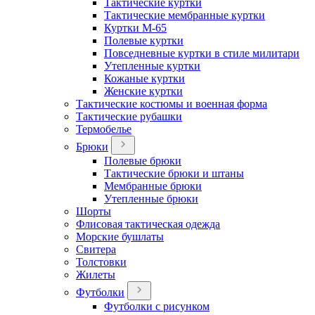
Тактические куртки
Тактические мембранные куртки
Куртки М-65
Полевые куртки
Повседневные куртки в стиле милитари
Утепленные куртки
Кожаные куртки
Женские куртки
Тактические костюмы и военная форма
Тактические рубашки
Термобелье
Брюки
Полевые брюки
Тактические брюки и штаны
Мембранные брюки
Утепленные брюки
Шорты
Флисовая тактическая одежда
Морские бушлаты
Свитера
Толстовки
Жилеты
Футболки
Футболки с рисунком