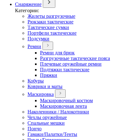
Снаряжение
Категории:
Жилеты разгрузочные
Рюкзаки тактические
Тактические сумки
Портфели тактические
Подсумки
Ремни
Ремни для брюк
Разгрузочные тактические пояса
Плечевые оружейные ремни
Подтяжки тактические
Пряжки
Кобуры
Коврики и маты
Маскировка
Маскировочный костюм
Маскировочная лента
Наколенники / Налокотники
Чехлы оружейные
Спальные мешки
Пончо
Гамаки/Палатки/Тенты
Чехлы/Гермомешки