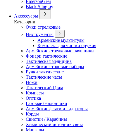
EmersonGear
Black Stingray
Аксессуары
Категории:
Очки стрелковые
Инструменты
Армейские мультитулы
Комплект для чистки оружия
Армейские стрелковые наушники
Фонари тактические
Тактическая медицина
Армейские столовые наборы
Ручки тактические
Тактические часы
Ножи
Тактический Грим
Компасы
Оптика
Газовые баллончики
Армейские фляги и гидраторы
Корды
Свистки / Карабины
Химический источник света
Мангалы