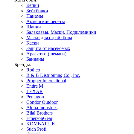
Кепки
Бейсболки
Панамы
Армейские береты
Шапки
Балаклавы, Маски, Подшлемники
Маски для страйкбола
Каски
Защита от насекомых
Арафатки (шемаги)
Банданы
Бренды:
Rothco
R & B Distributing Co., Inc.
Propper International
Entire M
TEXAR
Pentagon
Condor Outdoor
Alpha Industries
Bilal Brothers
EmersonGear
KOMBAT UK
Stich Profi