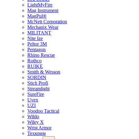
LightMyFire
Mag Instrument
MagPul®
McNett Corporation
Mechanix Wear
MILITANT
Nite Ize
Peltor 3M
Pentagon
Rhino Rescue
Rothco
RUIKE
Smith & Wesson
SORDIN
Stich Profi
Streamlight
SureFire
Uvex
UZI
Voodoo Tactical
Wildo
Wiley X
Wrist Armor
Техкрим