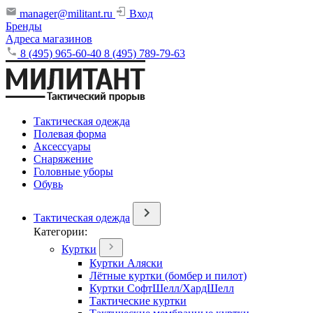
manager@militant.ru
Вход
Бренды
Адреса магазинов
8 (495) 965-60-40
8 (495) 789-79-63
Тактическая одежда
Полевая форма
Аксессуары
Снаряжение
Головные уборы
Обувь
Тактическая одежда
Категории:
Куртки
Куртки Аляски
Лётные куртки (бомбер и пилот)
Куртки СофтШелл/ХардШелл
Тактические куртки