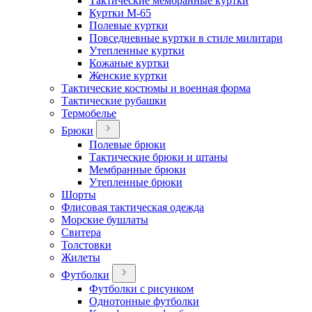
Тактические мембранные куртки
Куртки М-65
Полевые куртки
Повседневные куртки в стиле милитари
Утепленные куртки
Кожаные куртки
Женские куртки
Тактические костюмы и военная форма
Тактические рубашки
Термобелье
Брюки
Полевые брюки
Тактические брюки и штаны
Мембранные брюки
Утепленные брюки
Шорты
Флисовая тактическая одежда
Морские бушлаты
Свитера
Толстовки
Жилеты
Футболки
Футболки с рисунком
Однотонные футболки