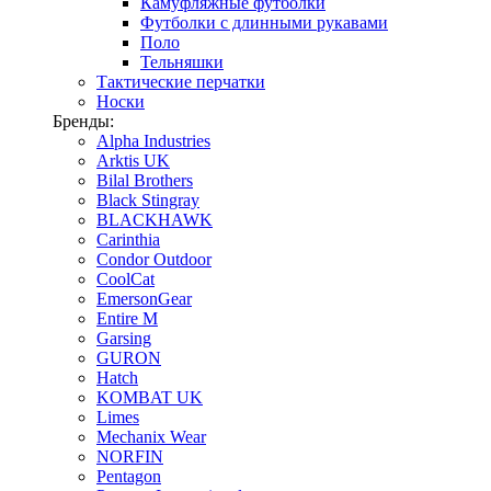
Камуфляжные футболки
Футболки с длинными рукавами
Поло
Тельняшки
Тактические перчатки
Носки
Бренды:
Alpha Industries
Arktis UK
Bilal Brothers
Black Stingray
BLACKHAWK
Carinthia
Condor Outdoor
CoolCat
EmersonGear
Entire M
Garsing
GURON
Hatch
KOMBAT UK
Limes
Mechanix Wear
NORFIN
Pentagon