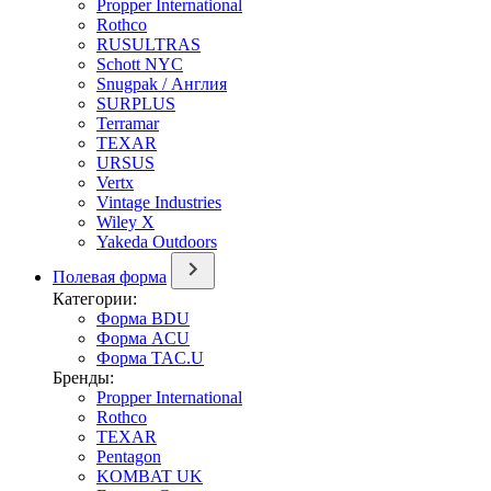
Propper International
Rothco
RUSULTRAS
Schott NYC
Snugpak / Англия
SURPLUS
Terramar
TEXAR
URSUS
Vertx
Vintage Industries
Wiley X
Yakeda Outdoors
Полевая форма
Категории:
Форма BDU
Форма ACU
Форма TAC.U
Бренды:
Propper International
Rothco
TEXAR
Pentagon
KOMBAT UK