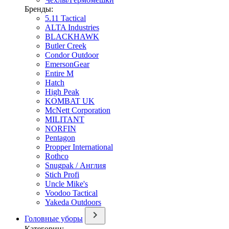
Бренды:
5.11 Tactical
ALTA Industries
BLACKHAWK
Butler Creek
Condor Outdoor
EmersonGear
Entire M
Hatch
High Peak
KOMBAT UK
McNett Corporation
MILITANT
NORFIN
Pentagon
Propper International
Rothco
Snugpak / Англия
Stich Profi
Uncle Mike's
Voodoo Tactical
Yakeda Outdoors
Головные уборы
Категории: