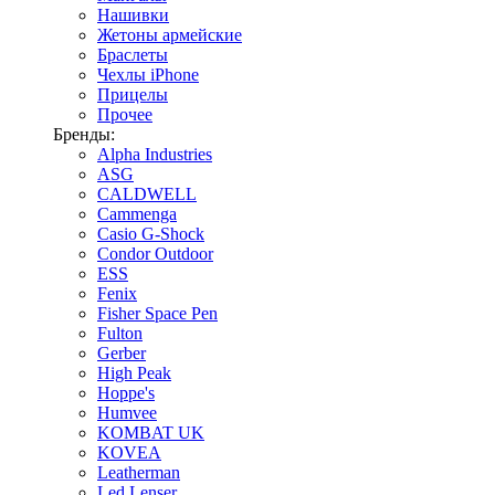
Нашивки
Жетоны армейские
Браслеты
Чехлы iPhone
Прицелы
Прочее
Бренды:
Alpha Industries
ASG
CALDWELL
Cammenga
Casio G-Shock
Condor Outdoor
ESS
Fenix
Fisher Space Pen
Fulton
Gerber
High Peak
Hoppe's
Humvee
KOMBAT UK
KOVEA
Leatherman
Led Lenser