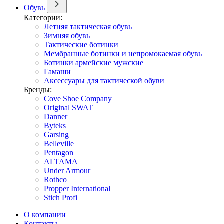
Обувь
Категории:
Летняя тактическая обувь
Зимняя обувь
Тактические ботинки
Мембранные ботинки и непромокаемая обувь
Ботинки армейские мужские
Гамаши
Аксессуары для тактической обуви
Бренды:
Cove Shoe Company
Original SWAT
Danner
Byteks
Garsing
Belleville
Pentagon
ALTAMA
Under Armour
Rothco
Propper International
Stich Profi
О компании
Контакты