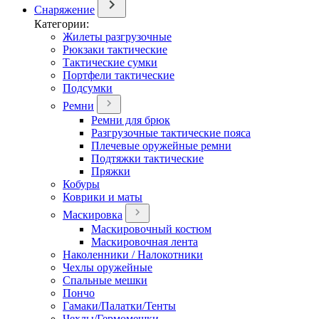
Снаряжение
Категории:
Жилеты разгрузочные
Рюкзаки тактические
Тактические сумки
Портфели тактические
Подсумки
Ремни
Ремни для брюк
Разгрузочные тактические пояса
Плечевые оружейные ремни
Подтяжки тактические
Пряжки
Кобуры
Коврики и маты
Маскировка
Маскировочный костюм
Маскировочная лента
Наколенники / Налокотники
Чехлы оружейные
Спальные мешки
Пончо
Гамаки/Палатки/Тенты
Чехлы/Гермомешки