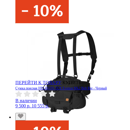
ПЕРЕЙТИ К ТОВАРУ
КУПИТЬ
Сумка поясная HELIKON-TEX Foxtrot Mk2 Belt Rig - Черный
В наличии
9 500 р.
10 555 р.