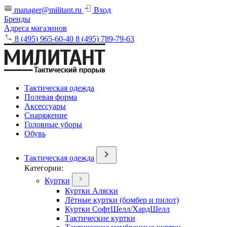
manager@militant.ru
Вход
Бренды
Адреса магазинов
8 (495) 965-60-40
8 (495) 789-79-63
Тактическая одежда
Полевая форма
Аксессуары
Снаряжение
Головные уборы
Обувь
Тактическая одежда
Категории:
Куртки
Куртки Аляски
Лётные куртки (бомбер и пилот)
Куртки СофтШелл/ХардШелл
Тактические куртки