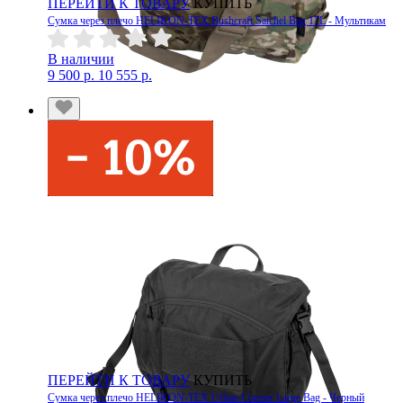
ПЕРЕЙТИ К ТОВАРУ
КУПИТЬ
Сумка через плечо HELIKON-TEX Bushcraft Satchel Bag 17L - Мультикам
В наличии
9 500 р.
10 555 р.
ПЕРЕЙТИ К ТОВАРУ
КУПИТЬ
Сумка через плечо HELIKON-TEX Urban Courier Large Bag - Черный