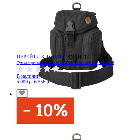
ПЕРЕЙТИ К ТОВАРУ
КУПИТЬ
Сумка через плечо HELIKON-TEX ESSential Kitbag - Черный
В наличии
5 900 р.
6 556 р.