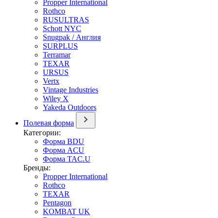
Propper International
Rothco
RUSULTRAS
Schott NYC
Snugpak / Англия
SURPLUS
Terramar
TEXAR
URSUS
Vertx
Vintage Industries
Wiley X
Yakeda Outdoors
Полевая форма
Категории:
Форма BDU
Форма ACU
Форма TAC.U
Бренды:
Propper International
Rothco
TEXAR
Pentagon
KOMBAT UK