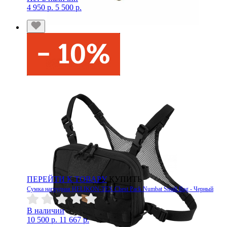
4 950 р.
5 500 р.
ПЕРЕЙТИ К ТОВАРУ
КУПИТЬ
Сумка нагрудная HELIKON-TEX Chest Pack Numbat Small Bag - Черный
В наличии
10 500 р.
11 667 р.