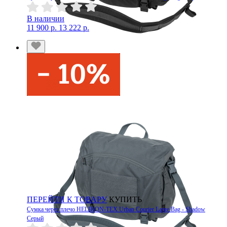
В наличии
11 900 р.
13 222 р.
ПЕРЕЙТИ К ТОВАРУ
КУПИТЬ
Сумка через плечо HELIKON-TEX Urban Courier Large Bag - Shadow
Серый