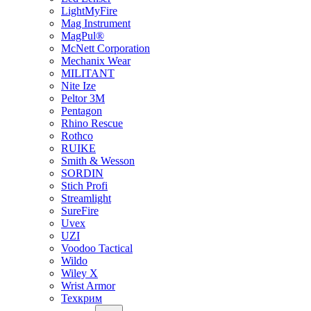
LightMyFire
Mag Instrument
MagPul®
McNett Corporation
Mechanix Wear
MILITANT
Nite Ize
Peltor 3M
Pentagon
Rhino Rescue
Rothco
RUIKE
Smith & Wesson
SORDIN
Stich Profi
Streamlight
SureFire
Uvex
UZI
Voodoo Tactical
Wildo
Wiley X
Wrist Armor
Техкрим