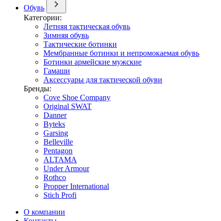
Обувь
Категории:
Летняя тактическая обувь
Зимняя обувь
Тактические ботинки
Мембранные ботинки и непромокаемая обувь
Ботинки армейские мужские
Гамаши
Аксессуары для тактической обуви
Бренды:
Cove Shoe Company
Original SWAT
Danner
Byteks
Garsing
Belleville
Pentagon
ALTAMA
Under Armour
Rothco
Propper International
Stich Profi
О компании
Контакты