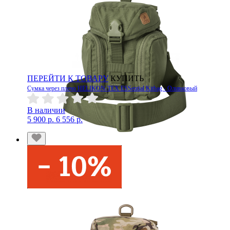
ПЕРЕЙТИ К ТОВАРУ
КУПИТЬ
Сумка через плечо HELIKON-TEX ESSential Kitbag - Оливковый
В наличии
5 900 р.
6 556 р.