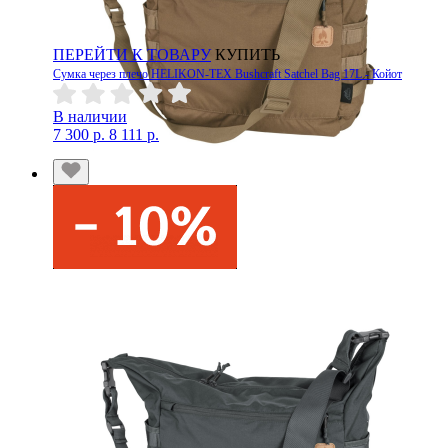
ПЕРЕЙТИ К ТОВАРУ
КУПИТЬ
Сумка через плечо HELIKON-TEX Bushcraft Satchel Bag 17L - Койот
В наличии
7 300 р.
8 111 р.