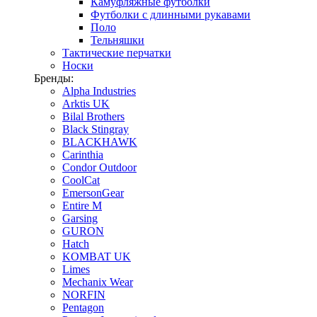
Камуфляжные футболки
Футболки с длинными рукавами
Поло
Тельняшки
Тактические перчатки
Носки
Бренды:
Alpha Industries
Arktis UK
Bilal Brothers
Black Stingray
BLACKHAWK
Carinthia
Condor Outdoor
CoolCat
EmersonGear
Entire M
Garsing
GURON
Hatch
KOMBAT UK
Limes
Mechanix Wear
NORFIN
Pentagon