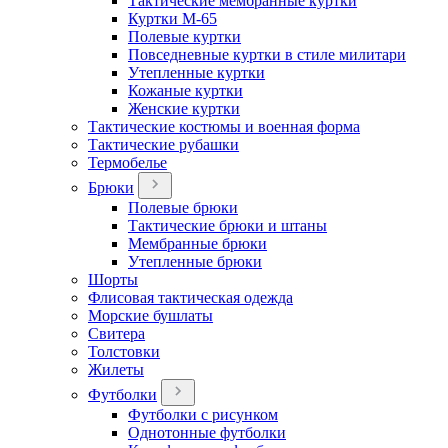
Тактические мембранные куртки
Куртки М-65
Полевые куртки
Повседневные куртки в стиле милитари
Утепленные куртки
Кожаные куртки
Женские куртки
Тактические костюмы и военная форма
Тактические рубашки
Термобелье
Брюки
Полевые брюки
Тактические брюки и штаны
Мембранные брюки
Утепленные брюки
Шорты
Флисовая тактическая одежда
Морские бушлаты
Свитера
Толстовки
Жилеты
Футболки
Футболки с рисунком
Однотонные футболки