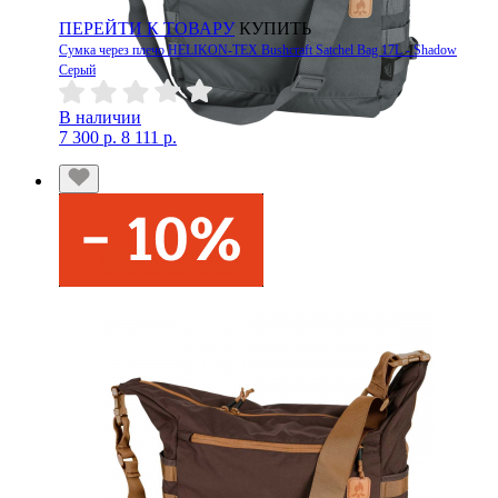
ПЕРЕЙТИ К ТОВАРУ
КУПИТЬ
Сумка через плечо HELIKON-TEX Bushcraft Satchel Bag 17L - Shadow
Серый
В наличии
7 300 р.
8 111 р.