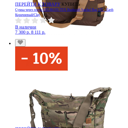
ПЕРЕЙТИ К ТОВАРУ
КУПИТЬ
Сумка через плечо HELIKON-TEX Bushcraft Satchel Bag 17L - Earth
Коричневый/Clay
В наличии
7 300 р.
8 111 р.