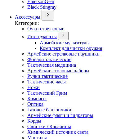
EmersonGear
Black Stingray
Аксессуары
Категории:
Очки стрелковые
Инструменты
Армейские мультитулы
Комплект для чистки оружия
Армейские стрелковые наушники
Фонари тактические
Тактическая медицина
Армейские столовые наборы
Ручки тактические
Тактические часы
Ножи
Тактический Грим
Компасы
Оптика
Газовые баллончики
Армейские фляги и гидраторы
Корды
Свистки / Карабины
Химический источник света
Мангалы