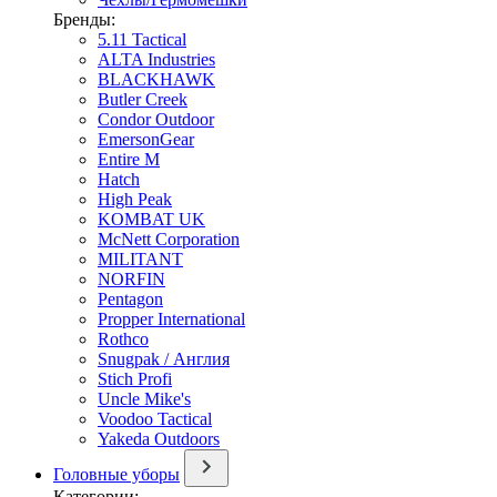
Бренды:
5.11 Tactical
ALTA Industries
BLACKHAWK
Butler Creek
Condor Outdoor
EmersonGear
Entire M
Hatch
High Peak
KOMBAT UK
McNett Corporation
MILITANT
NORFIN
Pentagon
Propper International
Rothco
Snugpak / Англия
Stich Profi
Uncle Mike's
Voodoo Tactical
Yakeda Outdoors
Головные уборы
Категории: