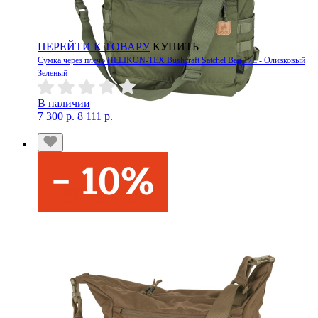
ПЕРЕЙТИ К ТОВАРУ
КУПИТЬ
Сумка через плечо HELIKON-TEX Bushcraft Satchel Bag 17L - Оливковый
Зеленый
В наличии
7 300 р.
8 111 р.