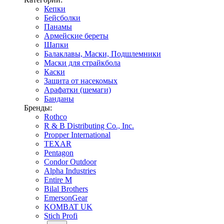
Кепки
Бейсболки
Панамы
Армейские береты
Шапки
Балаклавы, Маски, Подшлемники
Маски для страйкбола
Каски
Защита от насекомых
Арафатки (шемаги)
Банданы
Бренды:
Rothco
R & B Distributing Co., Inc.
Propper International
TEXAR
Pentagon
Condor Outdoor
Alpha Industries
Entire M
Bilal Brothers
EmersonGear
KOMBAT UK
Stich Profi