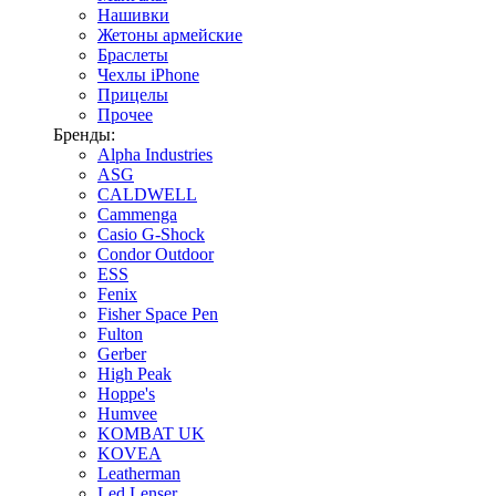
Нашивки
Жетоны армейские
Браслеты
Чехлы iPhone
Прицелы
Прочее
Бренды:
Alpha Industries
ASG
CALDWELL
Cammenga
Casio G-Shock
Condor Outdoor
ESS
Fenix
Fisher Space Pen
Fulton
Gerber
High Peak
Hoppe's
Humvee
KOMBAT UK
KOVEA
Leatherman
Led Lenser