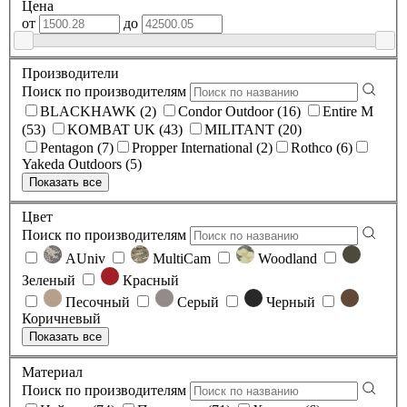
Цена
от
до
Производители
Поиск по производителям
BLACKHAWK (2)
Condor Outdoor (16)
Entire M
(53)
KOMBAT UK (43)
MILITANT (20)
Pentagon (7)
Propper International (2)
Rothco (6)
Yakeda Outdoors (5)
Показать все
Цвет
Поиск по производителям
AUniv
MultiCam
Woodland
Зеленый
Красный
Песочный
Серый
Черный
Коричневый
Показать все
Материал
Поиск по производителям