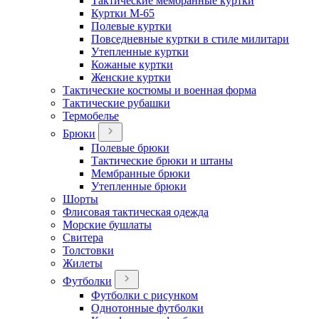
Тактические мембранные куртки
Куртки М-65
Полевые куртки
Повседневные куртки в стиле милитари
Утепленные куртки
Кожаные куртки
Женские куртки
Тактические костюмы и военная форма
Тактические рубашки
Термобелье
Брюки
Полевые брюки
Тактические брюки и штаны
Мембранные брюки
Утепленные брюки
Шорты
Флисовая тактическая одежда
Морские бушлаты
Свитера
Толстовки
Жилеты
Футболки
Футболки с рисунком
Однотонные футболки