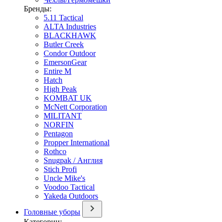
Бренды:
5.11 Tactical
ALTA Industries
BLACKHAWK
Butler Creek
Condor Outdoor
EmersonGear
Entire M
Hatch
High Peak
KOMBAT UK
McNett Corporation
MILITANT
NORFIN
Pentagon
Propper International
Rothco
Snugpak / Англия
Stich Profi
Uncle Mike's
Voodoo Tactical
Yakeda Outdoors
Головные уборы
Категории: