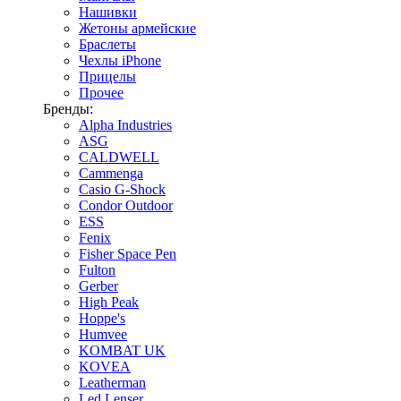
Нашивки
Жетоны армейские
Браслеты
Чехлы iPhone
Прицелы
Прочее
Бренды:
Alpha Industries
ASG
CALDWELL
Cammenga
Casio G-Shock
Condor Outdoor
ESS
Fenix
Fisher Space Pen
Fulton
Gerber
High Peak
Hoppe's
Humvee
KOMBAT UK
KOVEA
Leatherman
Led Lenser