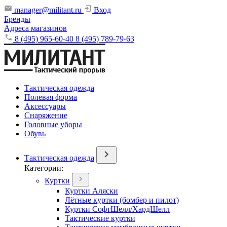
manager@militant.ru
Вход
Бренды
Адреса магазинов
8 (495) 965-60-40
8 (495) 789-79-63
Тактическая одежда
Полевая форма
Аксессуары
Снаряжение
Головные уборы
Обувь
Тактическая одежда
Категории:
Куртки
Куртки Аляски
Лётные куртки (бомбер и пилот)
Куртки СофтШелл/ХардШелл
Тактические куртки