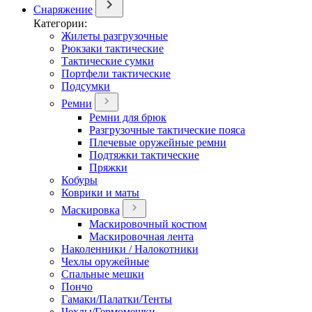
Снаряжение
Категории:
Жилеты разгрузочные
Рюкзаки тактические
Тактические сумки
Портфели тактические
Подсумки
Ремни
Ремни для брюк
Разгрузочные тактические пояса
Плечевые оружейные ремни
Подтяжки тактические
Пряжки
Кобуры
Коврики и маты
Маскировка
Маскировочный костюм
Маскировочная лента
Наколенники / Налокотники
Чехлы оружейные
Спальные мешки
Пончо
Гамаки/Палатки/Тенты
Чехлы/Гермомешки