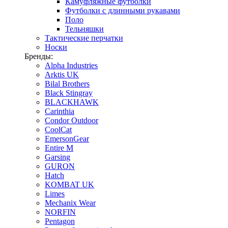
Камуфляжные футболки
Футболки с длинными рукавами
Поло
Тельняшки
Тактические перчатки
Носки
Бренды:
Alpha Industries
Arktis UK
Bilal Brothers
Black Stingray
BLACKHAWK
Carinthia
Condor Outdoor
CoolCat
EmersonGear
Entire M
Garsing
GURON
Hatch
KOMBAT UK
Limes
Mechanix Wear
NORFIN
Pentagon