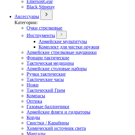
EmersonGear
Black Stingray
Аксессуары
Категории:
Очки стрелковые
Инструменты
Армейские мультитулы
Комплект для чистки оружия
Армейские стрелковые наушники
Фонари тактические
Тактическая медицина
Армейские столовые наборы
Ручки тактические
Тактические часы
Ножи
Тактический Грим
Компасы
Оптика
Газовые баллончики
Армейские фляги и гидраторы
Корды
Свистки / Карабины
Химический источник света
Мангалы