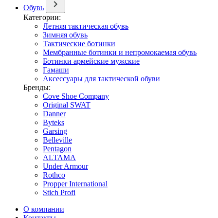
Обувь
Категории:
Летняя тактическая обувь
Зимняя обувь
Тактические ботинки
Мембранные ботинки и непромокаемая обувь
Ботинки армейские мужские
Гамаши
Аксессуары для тактической обуви
Бренды:
Cove Shoe Company
Original SWAT
Danner
Byteks
Garsing
Belleville
Pentagon
ALTAMA
Under Armour
Rothco
Propper International
Stich Profi
О компании
Контакты