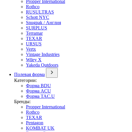
Propper International
Rothco
RUSULTRAS
Schott NYC
Snugpak / Англия
SURPLUS
Terramar
TEXAR
URSUS
Vertx
Vintage Industries
Wiley X
Yakeda Outdoors
Полевая форма
Категории:
Форма BDU
Форма ACU
Форма TAC.U
Бренды:
Propper International
Rothco
TEXAR
Pentagon
KOMBAT UK