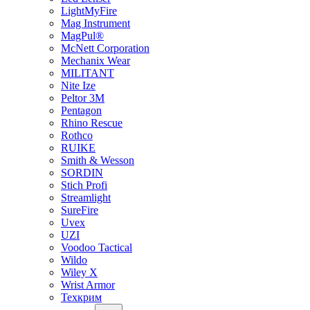
LightMyFire
Mag Instrument
MagPul®
McNett Corporation
Mechanix Wear
MILITANT
Nite Ize
Peltor 3M
Pentagon
Rhino Rescue
Rothco
RUIKE
Smith & Wesson
SORDIN
Stich Profi
Streamlight
SureFire
Uvex
UZI
Voodoo Tactical
Wildo
Wiley X
Wrist Armor
Техкрим