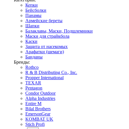
Кепки
Бейсболки
Панамы
Армейские береты
Шапки
Балаклавы, Маски, Подшлемники
Маски для страйкбола
Каски
Защита от насекомых
Арафатки (шемаги)
Банданы
Бренды:
Rothco
R & B Distributing Co., Inc.
Propper International
TEXAR
Pentagon
Condor Outdoor
Alpha Industries
Entire M
Bilal Brothers
EmersonGear
KOMBAT UK
Stich Profi