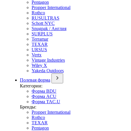
Pentagon
Propper International
Rothco
RUSULTRAS
Schott NYC
Snugpak / Англия
SURPLUS
Terramar
TEXAR
URSUS
Vertx
Vintage Industries
Wiley X
Yakeda Outdoors
Полевая форма
Категории:
Форма BDU
Форма ACU
Форма TAC.U
Бренды:
Propper International
Rothco
TEXAR
Pentagon