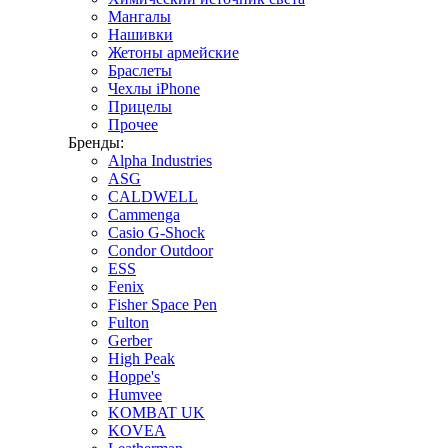
Мангалы
Нашивки
Жетоны армейские
Браслеты
Чехлы iPhone
Прицелы
Прочее
Бренды:
Alpha Industries
ASG
CALDWELL
Cammenga
Casio G-Shock
Condor Outdoor
ESS
Fenix
Fisher Space Pen
Fulton
Gerber
High Peak
Hoppe's
Humvee
KOMBAT UK
KOVEA