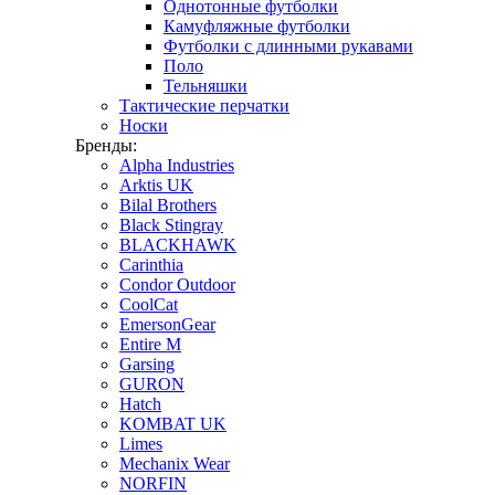
Однотонные футболки
Камуфляжные футболки
Футболки с длинными рукавами
Поло
Тельняшки
Тактические перчатки
Носки
Бренды:
Alpha Industries
Arktis UK
Bilal Brothers
Black Stingray
BLACKHAWK
Carinthia
Condor Outdoor
CoolCat
EmersonGear
Entire M
Garsing
GURON
Hatch
KOMBAT UK
Limes
Mechanix Wear
NORFIN