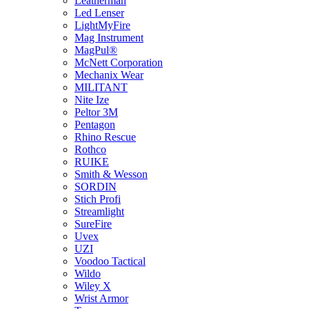
Leatherman
Led Lenser
LightMyFire
Mag Instrument
MagPul®
McNett Corporation
Mechanix Wear
MILITANT
Nite Ize
Peltor 3M
Pentagon
Rhino Rescue
Rothco
RUIKE
Smith & Wesson
SORDIN
Stich Profi
Streamlight
SureFire
Uvex
UZI
Voodoo Tactical
Wildo
Wiley X
Wrist Armor