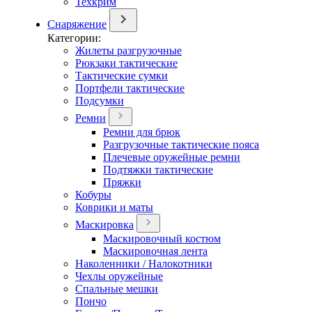
Техкрим
Снаряжение
Категории:
Жилеты разгрузочные
Рюкзаки тактические
Тактические сумки
Портфели тактические
Подсумки
Ремни
Ремни для брюк
Разгрузочные тактические пояса
Плечевые оружейные ремни
Подтяжки тактические
Пряжки
Кобуры
Коврики и маты
Маскировка
Маскировочный костюм
Маскировочная лента
Наколенники / Налокотники
Чехлы оружейные
Спальные мешки
Пончо