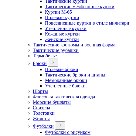
Тактические куртки
Тактические мембранные куртки
Куртки М-65
Полевые куртки
Повседневные куртки в стиле милитари
Утепленные куртки
Кожаные куртки
Женские куртки
Тактические костюмы и военная форма
Тактические рубашки
Термобелье
Брюки
Полевые брюки
Тактические брюки и штаны
Мембранные брюки
Утепленные брюки
Шорты
Флисовая тактическая одежда
Морские бушлаты
Свитера
Толстовки
Жилеты
Футболки
Футболки с рисунком