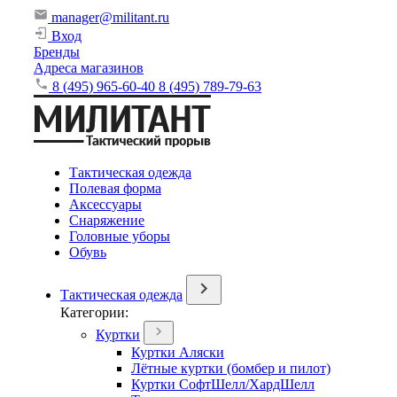
manager@militant.ru
Вход
Бренды
Адреса магазинов
8 (495) 965-60-40
8 (495) 789-79-63
Тактическая одежда
Полевая форма
Аксессуары
Снаряжение
Головные уборы
Обувь
Тактическая одежда
Категории:
Куртки
Куртки Аляски
Лётные куртки (бомбер и пилот)
Куртки СофтШелл/ХардШелл