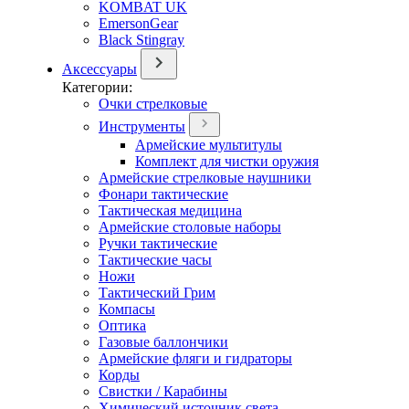
KOMBAT UK
EmersonGear
Black Stingray
Аксессуары
Категории:
Очки стрелковые
Инструменты
Армейские мультитулы
Комплект для чистки оружия
Армейские стрелковые наушники
Фонари тактические
Тактическая медицина
Армейские столовые наборы
Ручки тактические
Тактические часы
Ножи
Тактический Грим
Компасы
Оптика
Газовые баллончики
Армейские фляги и гидраторы
Корды
Свистки / Карабины
Химический источник света