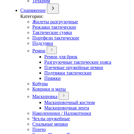
Техкрим
Снаряжение
Категории:
Жилеты разгрузочные
Рюкзаки тактические
Тактические сумки
Портфели тактические
Подсумки
Ремни
Ремни для брюк
Разгрузочные тактические пояса
Плечевые оружейные ремни
Подтяжки тактические
Пряжки
Кобуры
Коврики и маты
Маскировка
Маскировочный костюм
Маскировочная лента
Наколенники / Налокотники
Чехлы оружейные
Спальные мешки
Пончо