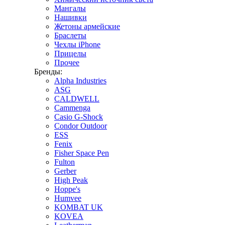
Мангалы
Нашивки
Жетоны армейские
Браслеты
Чехлы iPhone
Прицелы
Прочее
Бренды:
Alpha Industries
ASG
CALDWELL
Cammenga
Casio G-Shock
Condor Outdoor
ESS
Fenix
Fisher Space Pen
Fulton
Gerber
High Peak
Hoppe's
Humvee
KOMBAT UK
KOVEA