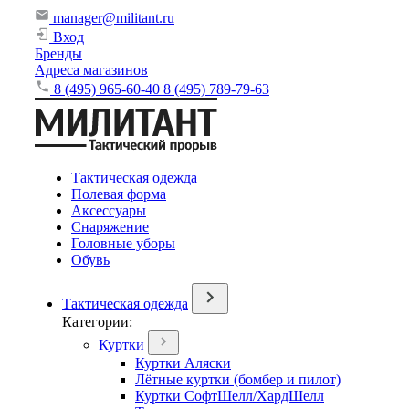
manager@militant.ru
Вход
Бренды
Адреса магазинов
8 (495) 965-60-40
8 (495) 789-79-63
Тактическая одежда
Полевая форма
Аксессуары
Снаряжение
Головные уборы
Обувь
Тактическая одежда
Категории:
Куртки
Куртки Аляски
Лётные куртки (бомбер и пилот)
Куртки СофтШелл/ХардШелл