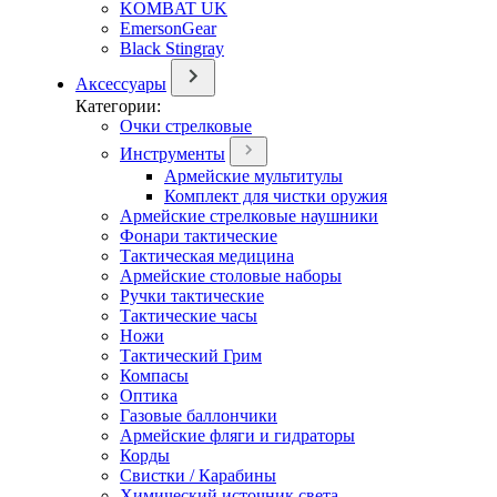
KOMBAT UK
EmersonGear
Black Stingray
Аксессуары
Категории:
Очки стрелковые
Инструменты
Армейские мультитулы
Комплект для чистки оружия
Армейские стрелковые наушники
Фонари тактические
Тактическая медицина
Армейские столовые наборы
Ручки тактические
Тактические часы
Ножи
Тактический Грим
Компасы
Оптика
Газовые баллончики
Армейские фляги и гидраторы
Корды
Свистки / Карабины
Химический источник света