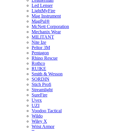
Leatherman
Led Lenser
LightMyFire
Mag Instrument
MagPul®
McNett Corporation
Mechanix Wear
MILITANT
Nite Ize
Peltor 3M
Pentagon
Rhino Rescue
Rothco
RUIKE
Smith & Wesson
SORDIN
Stich Profi
Streamlight
SureFire
Uvex
UZI
Voodoo Tactical
Wildo
Wiley X
Wrist Armor