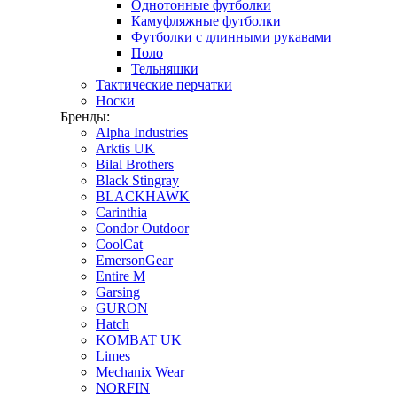
Однотонные футболки
Камуфляжные футболки
Футболки с длинными рукавами
Поло
Тельняшки
Тактические перчатки
Носки
Бренды:
Alpha Industries
Arktis UK
Bilal Brothers
Black Stingray
BLACKHAWK
Carinthia
Condor Outdoor
CoolCat
EmersonGear
Entire M
Garsing
GURON
Hatch
KOMBAT UK
Limes
Mechanix Wear
NORFIN