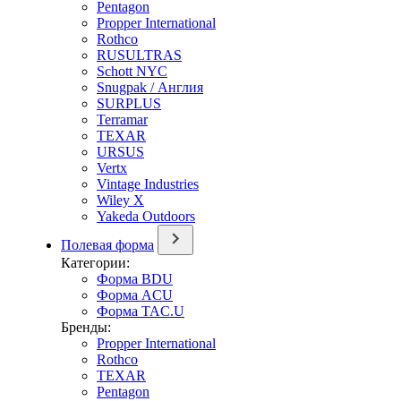
Pentagon
Propper International
Rothco
RUSULTRAS
Schott NYC
Snugpak / Англия
SURPLUS
Terramar
TEXAR
URSUS
Vertx
Vintage Industries
Wiley X
Yakeda Outdoors
Полевая форма
Категории:
Форма BDU
Форма ACU
Форма TAC.U
Бренды:
Propper International
Rothco
TEXAR
Pentagon