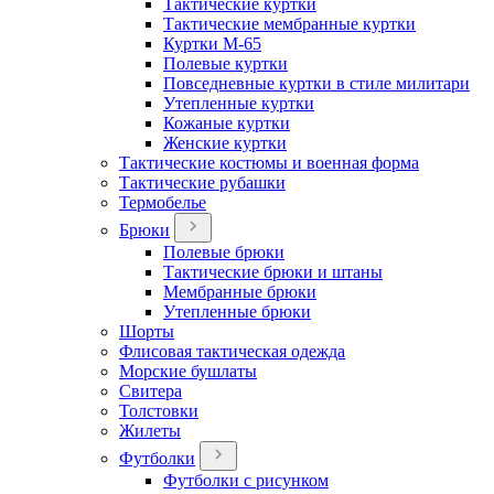
Тактические куртки
Тактические мембранные куртки
Куртки М-65
Полевые куртки
Повседневные куртки в стиле милитари
Утепленные куртки
Кожаные куртки
Женские куртки
Тактические костюмы и военная форма
Тактические рубашки
Термобелье
Брюки
Полевые брюки
Тактические брюки и штаны
Мембранные брюки
Утепленные брюки
Шорты
Флисовая тактическая одежда
Морские бушлаты
Свитера
Толстовки
Жилеты
Футболки
Футболки с рисунком