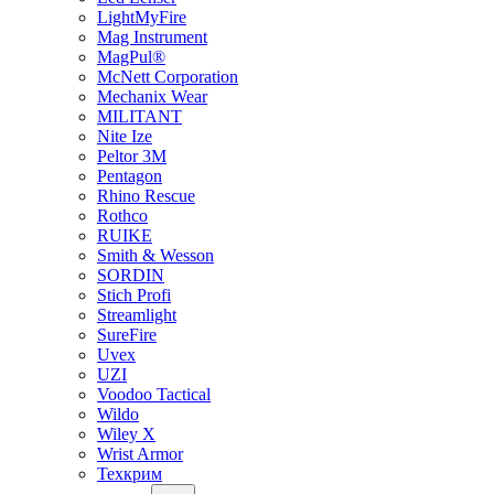
LightMyFire
Mag Instrument
MagPul®
McNett Corporation
Mechanix Wear
MILITANT
Nite Ize
Peltor 3M
Pentagon
Rhino Rescue
Rothco
RUIKE
Smith & Wesson
SORDIN
Stich Profi
Streamlight
SureFire
Uvex
UZI
Voodoo Tactical
Wildo
Wiley X
Wrist Armor
Техкрим