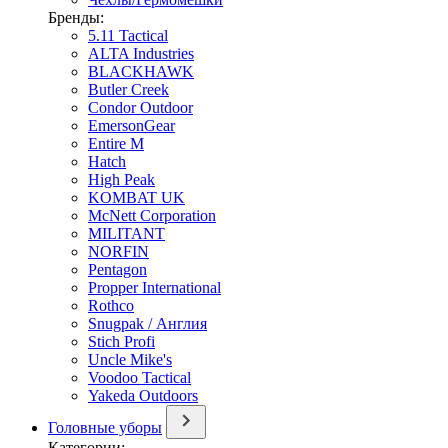
Бренды:
5.11 Tactical
ALTA Industries
BLACKHAWK
Butler Creek
Condor Outdoor
EmersonGear
Entire M
Hatch
High Peak
KOMBAT UK
McNett Corporation
MILITANT
NORFIN
Pentagon
Propper International
Rothco
Snugpak / Англия
Stich Profi
Uncle Mike's
Voodoo Tactical
Yakeda Outdoors
Головные уборы
Категории: