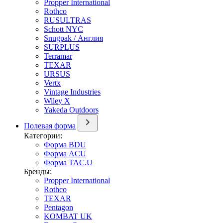
Propper International
Rothco
RUSULTRAS
Schott NYC
Snugpak / Англия
SURPLUS
Terramar
TEXAR
URSUS
Vertx
Vintage Industries
Wiley X
Yakeda Outdoors
Полевая форма
Категории:
Форма BDU
Форма ACU
Форма TAC.U
Бренды:
Propper International
Rothco
TEXAR
Pentagon
KOMBAT UK