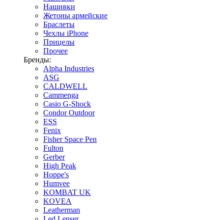
Нашивки
Жетоны армейские
Браслеты
Чехлы iPhone
Прицелы
Прочее
Бренды:
Alpha Industries
ASG
CALDWELL
Cammenga
Casio G-Shock
Condor Outdoor
ESS
Fenix
Fisher Space Pen
Fulton
Gerber
High Peak
Hoppe's
Humvee
KOMBAT UK
KOVEA
Leatherman
Led Lenser