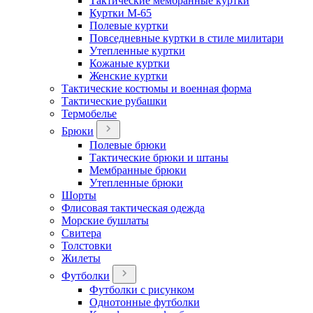
Тактические мембранные куртки
Куртки М-65
Полевые куртки
Повседневные куртки в стиле милитари
Утепленные куртки
Кожаные куртки
Женские куртки
Тактические костюмы и военная форма
Тактические рубашки
Термобелье
Брюки
Полевые брюки
Тактические брюки и штаны
Мембранные брюки
Утепленные брюки
Шорты
Флисовая тактическая одежда
Морские бушлаты
Свитера
Толстовки
Жилеты
Футболки
Футболки с рисунком
Однотонные футболки