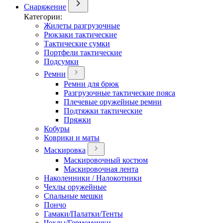
Снаряжение
Категории:
Жилеты разгрузочные
Рюкзаки тактические
Тактические сумки
Портфели тактические
Подсумки
Ремни
Ремни для брюк
Разгрузочные тактические пояса
Плечевые оружейные ремни
Подтяжки тактические
Пряжки
Кобуры
Коврики и маты
Маскировка
Маскировочный костюм
Маскировочная лента
Наколенники / Налокотники
Чехлы оружейные
Спальные мешки
Пончо
Гамаки/Палатки/Тенты
Чехлы/Гермомешки