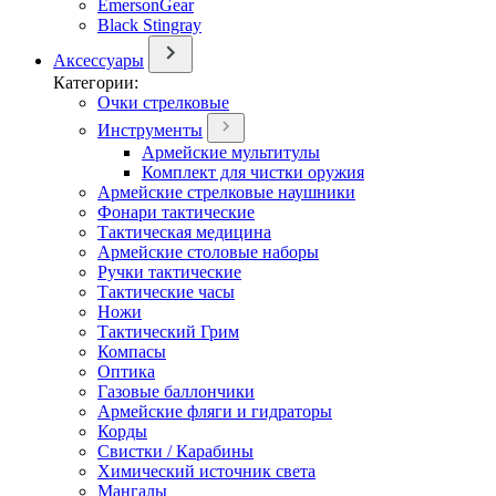
EmersonGear
Black Stingray
Аксессуары
Категории:
Очки стрелковые
Инструменты
Армейские мультитулы
Комплект для чистки оружия
Армейские стрелковые наушники
Фонари тактические
Тактическая медицина
Армейские столовые наборы
Ручки тактические
Тактические часы
Ножи
Тактический Грим
Компасы
Оптика
Газовые баллончики
Армейские фляги и гидраторы
Корды
Свистки / Карабины
Химический источник света
Мангалы