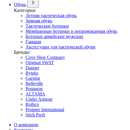
Обувь
Категории:
Летняя тактическая обувь
Зимняя обувь
Тактические ботинки
Мембранные ботинки и непромокаемая обувь
Ботинки армейские мужские
Гамаши
Аксессуары для тактической обуви
Бренды:
Cove Shoe Company
Original SWAT
Danner
Byteks
Garsing
Belleville
Pentagon
ALTAMA
Under Armour
Rothco
Propper International
Stich Profi
О компании
Контакты