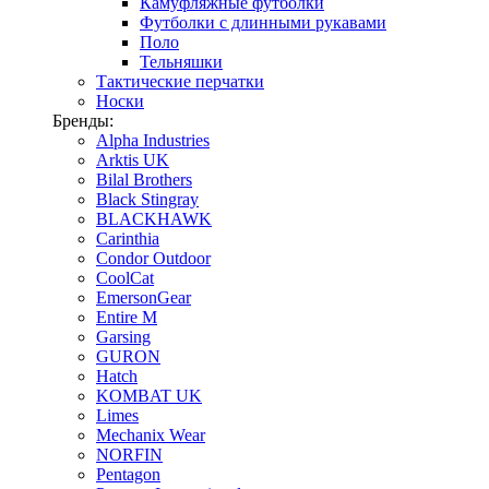
Камуфляжные футболки
Футболки с длинными рукавами
Поло
Тельняшки
Тактические перчатки
Носки
Бренды:
Alpha Industries
Arktis UK
Bilal Brothers
Black Stingray
BLACKHAWK
Carinthia
Condor Outdoor
CoolCat
EmersonGear
Entire M
Garsing
GURON
Hatch
KOMBAT UK
Limes
Mechanix Wear
NORFIN
Pentagon