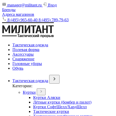
manager@militant.ru
Вход
Бренды
Адреса магазинов
8 (495) 965-60-40
8 (495) 789-79-63
Тактическая одежда
Полевая форма
Аксессуары
Снаряжение
Головные уборы
Обувь
Тактическая одежда
Категории:
Куртки
Куртки Аляски
Лётные куртки (бомбер и пилот)
Куртки СофтШелл/ХардШелл
Тактические куртки